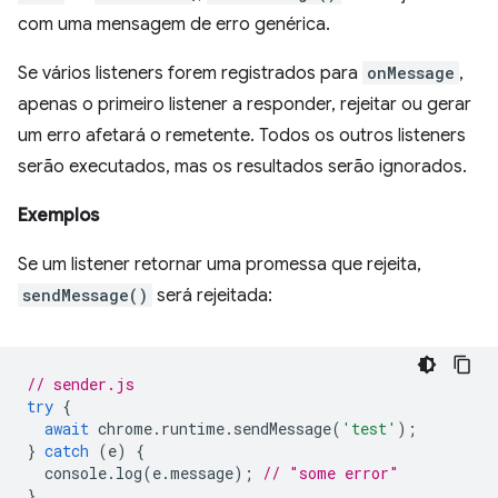
com uma mensagem de erro genérica.
Se vários listeners forem registrados para
onMessage
,
apenas o primeiro listener a responder, rejeitar ou gerar
um erro afetará o remetente. Todos os outros listeners
serão executados, mas os resultados serão ignorados.
Exemplos
Se um listener retornar uma promessa que rejeita,
sendMessage()
será rejeitada:
// sender.js
try
{
await
chrome
.
runtime
.
sendMessage
(
'test'
);
}
catch
(
e
)
{
console
.
log
(
e
.
message
);
// "some error"
}