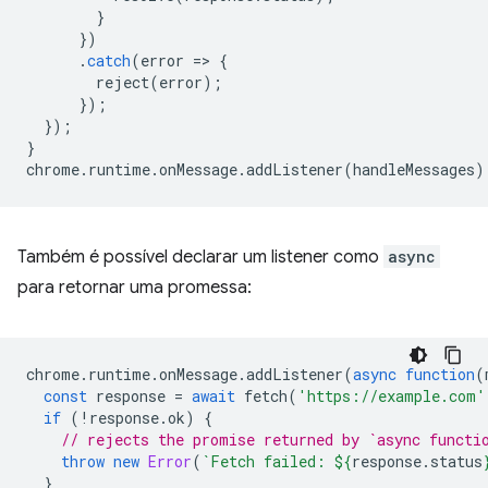
}
})
.
catch
(
error
=
>
{
reject
(
error
);
});
});
}
chrome
.
runtime
.
onMessage
.
addListener
(
handleMessages
)
Também é possível declarar um listener como
async
para retornar uma promessa:
chrome
.
runtime
.
onMessage
.
addListener
(
async
function
(
const
response
=
await
fetch
(
'https://example.com'
if
(
!
response
.
ok
)
{
// rejects the promise returned by `async functi
throw
new
Error
(
`Fetch failed: 
${
response
.
status
}