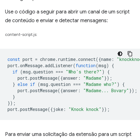
Use o código a seguir para abrir um canal de um script
de conteúdo e enviar e detectar mensagens:
content-script.js:
const
port
=
chrome
.
runtime
.
connect
({
name
:
"knockkno
port
.
onMessage
.
addListener
(
function
(
msg
)
{
if
(
msg
.
question
===
"Who's there?"
)
{
port
.
postMessage
({
answer
:
"Madame"
});
}
else
if
(
msg
.
question
===
"Madame who?"
)
{
port
.
postMessage
({
answer
:
"Madame... Bovary"
});
}
});
port
.
postMessage
({
joke
:
"Knock knock"
});
Para enviar uma solicitação da extensão para um script