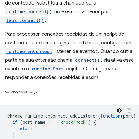
de conteúdo, substitua a chamada para
runtime.connect()
no exemplo anterior por
tabs.connect()
.
Para processar conexões recebidas de um script de
conteúdo ou de uma página de extensão, configure um
runtime.onConnect
listener de eventos. Quando outra
parte da sua extensão chama
connect()
, ela ativa esse
evento e o
runtime.Port
objeto. O código para
responder a conexões recebidas é assim:
service-worker.js:
chrome
.
runtime
.
onConnect
.
addListener
(
function
(
port
)
if
(
port
.
name
!==
"knockknock"
)
{
return
;
}