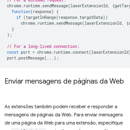
chrome
.
runtime
.
sendMessage
(
laserExtensionId
,
{
getTar
function
(
response
)
{
if
(
targetInRange
(
response
.
targetData
))
chrome
.
runtime
.
sendMessage
(
laserExtensionId
,
{
}
);
// For a long-lived connection:
const
port
=
chrome
.
runtime
.
connect
(
laserExtensionId
port
.
postMessage
(...);
Enviar mensagens de páginas da Web
As extensões também podem receber e responder a
mensagens de páginas da Web. Para enviar mensagens
de uma página da Web para uma extensão, especifique