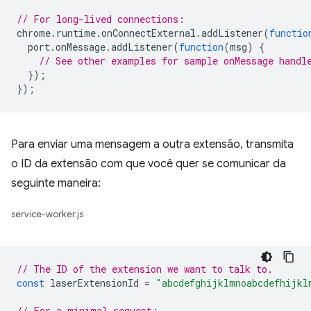
// For long-lived connections:
chrome
.
runtime
.
onConnectExternal
.
addListener
(
functio
port
.
onMessage
.
addListener
(
function
(
msg
)
{
// See other examples for sample onMessage handl
});
});
Para enviar uma mensagem a outra extensão, transmita
o ID da extensão com que você quer se comunicar da
seguinte maneira:
service-worker.js
// The ID of the extension we want to talk to.
const
laserExtensionId
=
"abcdefghijklmnoabcdefhijkl
// For a minimal request: