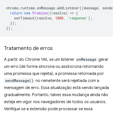
chrome
.
runtime
.
onMessage
.
addListener
((
message
,
sende
return
new
Promise
((
resolve
)
=
>
{
setTimeout
(
resolve
,
1000
,
'response'
);
});
});
Tratamento de erros
A partir do Chrome 146, se um listener
onMessage
gerar
um erro (de forma síncrona ou assíncrona retornando
uma promessa que rejeita), a promessa retornada por
sendMessage()
no remetente será rejeitada com a
mensagem de erro. Essa atualização está sendo lançada
gradualmente. Portanto, talvez essa mudança ainda não
esteja em vigor nos navegadores de todos os usuários.
Verifique se a extensão pode processar se essa