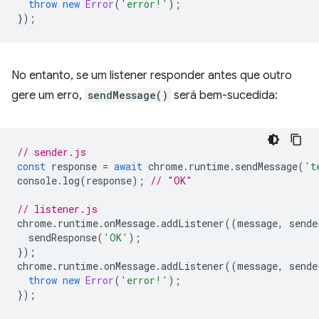
throw
new
Error
(
'error!'
);
});
No entanto, se um listener responder antes que outro
gere um erro,
sendMessage()
será bem-sucedida:
// sender.js
const
response
=
await
chrome
.
runtime
.
sendMessage
(
't
console
.
log
(
response
);
// "OK"
// listener.js
chrome
.
runtime
.
onMessage
.
addListener
((
message
,
sende
sendResponse
(
'OK'
);
});
chrome
.
runtime
.
onMessage
.
addListener
((
message
,
sende
throw
new
Error
(
'error!'
);
});