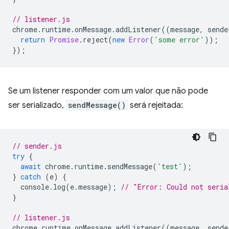
// listener.js
chrome
.
runtime
.
onMessage
.
addListener
((
message
,
sende
return
Promise
.
reject
(
new
Error
(
'some error'
));
});
Se um listener responder com um valor que não pode
ser serializado,
sendMessage()
será rejeitada:
// sender.js
try
{
await
chrome
.
runtime
.
sendMessage
(
'test'
);
}
catch
(
e
)
{
console
.
log
(
e
.
message
);
// "Error: Could not seria
}
// listener.js
chrome
.
runtime
.
onMessage
.
addListener
((
message
,
sende