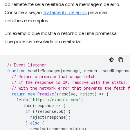
do remetente será rejeitada com a mensagem de erro.
Consulte a seção
Tratamento de erros
para mais
detalhes e exemplos.
Um exemplo que mostra o retorno de uma promessa
que pode ser resolvida ou rejeitada:
// Event listener
function
handleMessages
(
message
,
sender
,
sendRespons
// Return a promise that wraps fetch
// If the response is OK, resolve with the status.
// with the network error that prevents the fetch 
return
new
Promise
((
resolve
,
reject
)
=
>
{
fetch
(
'https://example.com'
)
.
then
(
response
=
>
{
if
(
!
response
.
ok
)
{
reject
(
response
);
}
else
{
resolve
(
response
.
status
);