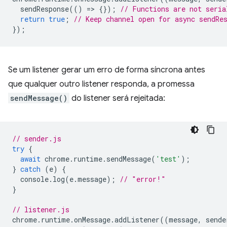
sendResponse
(()
=
>
{});
// Functions are not seria
return
true
;
// Keep channel open for async sendRe
});
Se um listener gerar um erro de forma síncrona antes
que qualquer outro listener responda, a promessa
sendMessage()
do listener será rejeitada:
// sender.js
try
{
await
chrome
.
runtime
.
sendMessage
(
'test'
);
}
catch
(
e
)
{
console
.
log
(
e
.
message
);
// "error!"
}
// listener.js
chrome
.
runtime
.
onMessage
.
addListener
((
message
,
sende