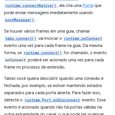
runtime.connectNative()
, ela cria uma
Porta
que
pode enviar mensagens imediatamente usando
postMessage()
.
Se houver vários frames em uma guia, chamar
tabs.connect()
vai invocar o
runtime.onConnect
evento uma vez para cada frame na guia. Da mesma
forma, se
runtime.connect()
for chamado, o evento
onConnect
poderá ser acionado uma vez para cada
frame no processo de extensão.
Talvez você queira descobrir quando uma conexão é
fechada, por exemplo, se estiver mantendo estados
separados para cada porta aberta. Para fazer isso,
detecte o
runtime.Port.onDisconnect
evento. Esse
evento é acionado quando não há portas válidas na
outra extremidade do canal, o que pode ter qualquer