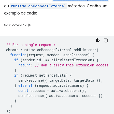
ou
runtime.onConnectExternal
métodos. Confira um
exemplo de cada:
service-worker.js
// For a single request:
chrome
.
runtime
.
onMessageExternal
.
addListener
(
function
(
request
,
sender
,
sendResponse
)
{
if
(
sender
.
id
!==
allowlistedExtension
)
{
return
;
// don't allow this extension access
}
if
(
request
.
getTargetData
)
{
sendResponse
({
targetData
:
targetData
});
}
else
if
(
request
.
activateLasers
)
{
const
success
=
activateLasers
();
sendResponse
({
activateLasers
:
success
});
}
}
);