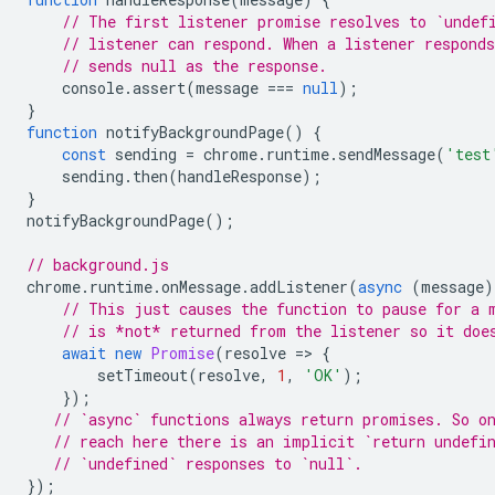
// The first listener promise resolves to `undef
// listener can respond. When a listener respond
// sends null as the response.
console
.
assert
(
message
===
null
);
}
function
notifyBackgroundPage
()
{
const
sending
=
chrome
.
runtime
.
sendMessage
(
'test
sending
.
then
(
handleResponse
);
}
notifyBackgroundPage
();
// background.js
chrome
.
runtime
.
onMessage
.
addListener
(
async
(
message
)
// This just causes the function to pause for a 
// is *not* returned from the listener so it doe
await
new
Promise
(
resolve
=
>
{
setTimeout
(
resolve
,
1
,
'OK'
);
});
// `async` functions always return promises. So o
// reach here there is an implicit `return undefi
// `undefined` responses to `null`.
});