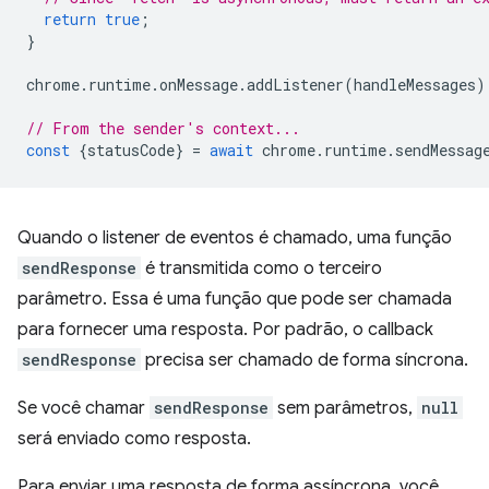
return
true
;
}
chrome
.
runtime
.
onMessage
.
addListener
(
handleMessages
)
// From the sender's context...
const
{
statusCode
}
=
await
chrome
.
runtime
.
sendMessag
Quando o listener de eventos é chamado, uma função
sendResponse
é transmitida como o terceiro
parâmetro. Essa é uma função que pode ser chamada
para fornecer uma resposta. Por padrão, o callback
sendResponse
precisa ser chamado de forma síncrona.
Se você chamar
sendResponse
sem parâmetros,
null
será enviado como resposta.
Para enviar uma resposta de forma assíncrona, você