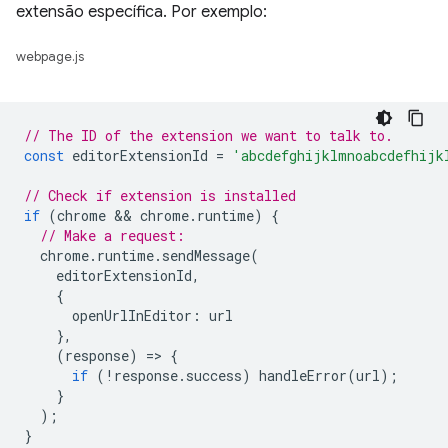
extensão específica. Por exemplo:
webpage.js
// The ID of the extension we want to talk to.
const
editorExtensionId
=
'abcdefghijklmnoabcdefhijk
// Check if extension is installed
if
(
chrome
 && 
chrome
.
runtime
)
{
// Make a request:
chrome
.
runtime
.
sendMessage
(
editorExtensionId
,
{
openUrlInEditor
:
url
},
(
response
)
=
>
{
if
(
!
response
.
success
)
handleError
(
url
);
}
);
}