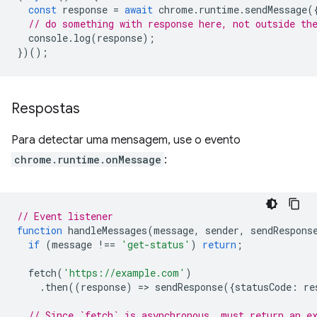
const
response
=
await
chrome
.
runtime
.
sendMessage
(
// do something with response here, not outside th
console
.
log
(
response
);
})();
Respostas
Para detectar uma mensagem, use o evento
chrome.runtime.onMessage
:
// Event listener
function
handleMessages
(
message
,
sender
,
sendRespons
if
(
message
!==
'get-status'
)
return
;
fetch
(
'https://example.com'
)
.
then
((
response
)
=
>
sendResponse
({
statusCode
:
re
// Since `fetch` is asynchronous, must return an e