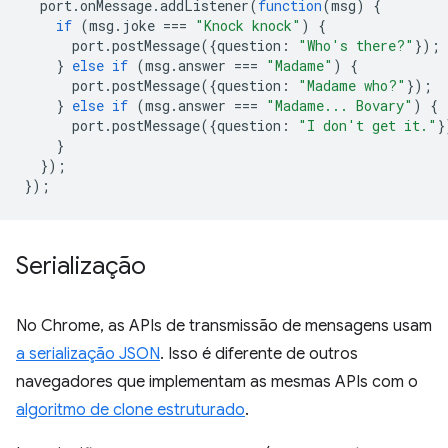
port
.
onMessage
.
addListener
(
function
(
msg
)
{
if
(
msg
.
joke
===
"Knock knock"
)
{
port
.
postMessage
({
question
:
"Who's there?"
});
}
else
if
(
msg
.
answer
===
"Madame"
)
{
port
.
postMessage
({
question
:
"Madame who?"
});
}
else
if
(
msg
.
answer
===
"Madame... Bovary"
)
{
port
.
postMessage
({
question
:
"I don't get it."
}
}
});
});
Serialização
No Chrome, as APIs de transmissão de mensagens usam
a serialização JSON
. Isso é diferente de outros
navegadores que implementam as mesmas APIs com o
algoritmo de clone estruturado
.