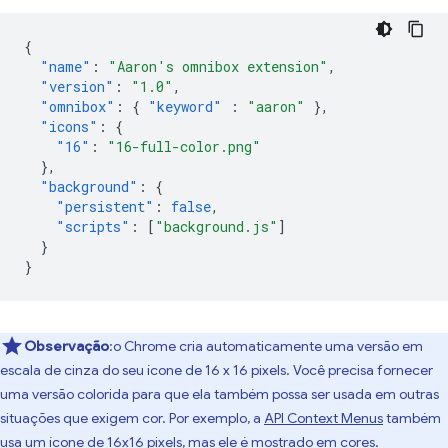
{
"name"
:
"Aaron's omnibox extension"
,
"version"
:
"1.0"
,
"omnibox"
:
{
"keyword"
:
"aaron"
},
"icons"
:
{
"16"
:
"16-full-color.png"
},
"background"
:
{
"persistent"
:
false
,
"scripts"
:
[
"background.js"
]
}
}
Observação
:o Chrome cria automaticamente uma versão em
escala de cinza do seu ícone de 16 x 16 pixels. Você precisa fornecer
uma versão colorida para que ela também possa ser usada em outras
situações que exigem cor. Por exemplo, a
API Context Menus
também
usa um ícone de 16x16 pixels, mas ele é mostrado em cores.