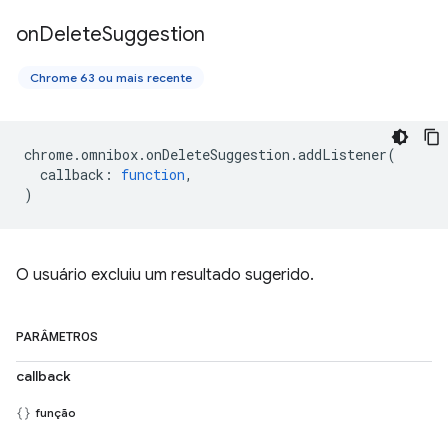
on
Delete
Suggestion
Chrome 63 ou mais recente
chrome
.
omnibox
.
onDeleteSuggestion
.
addListener
(
callback
:
function
,
)
O usuário excluiu um resultado sugerido.
PARÂMETROS
callback
função