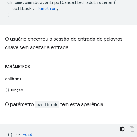
chrome
.
omnibox
.
onInputCancelled
.
addListener
(
callback
:
function
,
)
O usuário encerrou a sessão de entrada de palavras-
chave sem aceitar a entrada.
PARÂMETROS
callback
função
O parâmetro
callback
tem esta aparência:
() =>
void