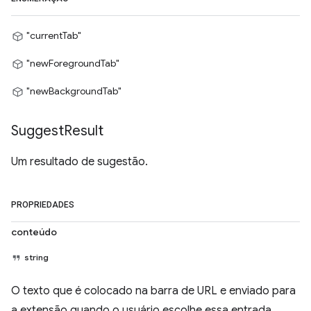
"currentTab"
"newForegroundTab"
"newBackgroundTab"
Suggest
Result
Um resultado de sugestão.
PROPRIEDADES
conteúdo
string
O texto que é colocado na barra de URL e enviado para
a extensão quando o usuário escolhe essa entrada.