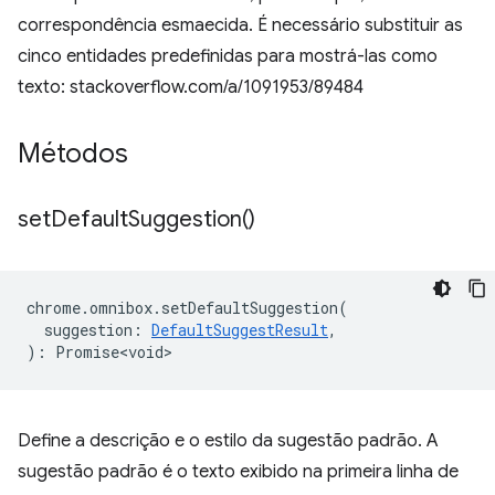
correspondência esmaecida. É necessário substituir as
cinco entidades predefinidas para mostrá-las como
texto: stackoverflow.com/a/1091953/89484
Métodos
set
Default
Suggestion(
)
chrome
.
omnibox
.
setDefaultSuggestion
(
suggestion
:
DefaultSuggestResult
,
)
:
Promise<void>
Define a descrição e o estilo da sugestão padrão. A
sugestão padrão é o texto exibido na primeira linha de