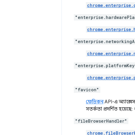
chrome.enterprise.
"enterprise.hardwarePla
chrome.enterprise.
"enterprise.networkingA
chrome.enterprise.
"enterprise.platformKey
chrome.enterprise.
"favicon"
ফেভিকন
API-এ অ্যাক্সেস
সতর্কতা প্রদর্শিত হয়েছে:
"fileBrowserHandler"
chrome.fileBrowser