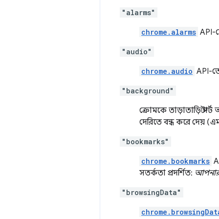
"alarms"
chrome.alarms
API-তে
"audio"
chrome.audio
API-তে 
"background"
ক্রোমকে তাড়াতাড়ি স্ট
দেরিতে বন্ধ করে দেয় (এম
"bookmarks"
chrome.bookmarks
AP
সতর্কতা প্রদর্শিত:
আপনার ব
"browsingData"
chrome.browsingDat