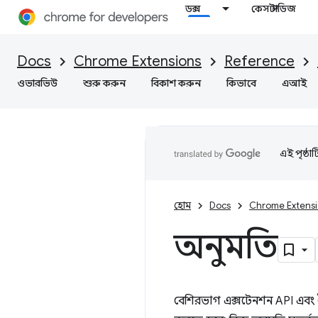
ডক্স
কেস স্টাডিজ
Docs
Chrome Extensions
Reference
ওভারভিউ
শুরু করুন
বিকাশ করুন
কিভাবে
এআই
এই পৃষ্ঠা
হোম
Docs
Chrome Extens
অনুমতি
বেশিরভাগ এক্সটেনশন API এবং 