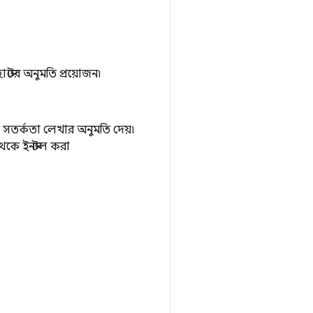
োস্টের অনুমতি প্রয়োজন৷
 সতর্কতা লেখার অনুমতি দেয়৷
েকে ইনস্টল করা