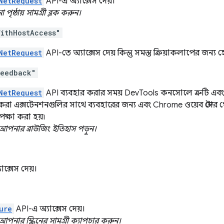
NetRequest
API-এ অ্যাক্সেস দেয়।
ৃষ্ঠায় সামগ্রী ব্লক করুন।
ithHostAccess"
NetRequest
API-তে অ্যাক্সেস দেয় কিন্তু সমস্ত ক্রিয়াকলাপের জন্য হ
Feedback"
NetRequest
API ব্যবহার করার সময় DevTools কনসোলে ত্রুটি এবং
া এক্সটেনশনগুলির সাথে ব্যবহারের জন্য এবং Chrome ওয়েব স্টোর থ
ক্ষা করা হয়৷
আপনার ব্রাউজিং ইতিহাস পড়ুন।
ক্সেস দেয়।
ure
API-এ অ্যাক্সেস দেয়।
আপনার স্ক্রিনের সামগ্রী ক্যাপচার করুন।