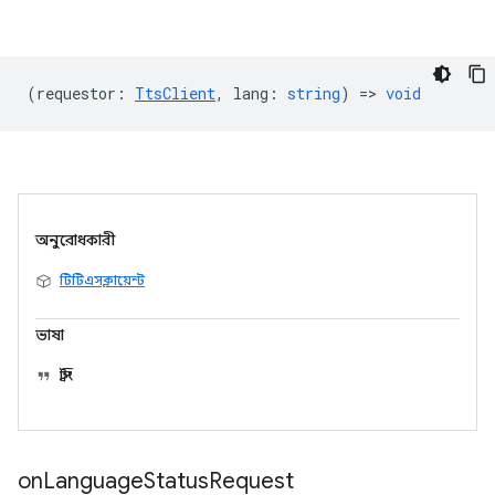
(
requestor
:
TtsClient
,
lang
:
string
) =>
void
অনুরোধকারী
টিটিএসক্লায়েন্ট
ভাষা
স্ট্রিং
on
Language
Status
Request