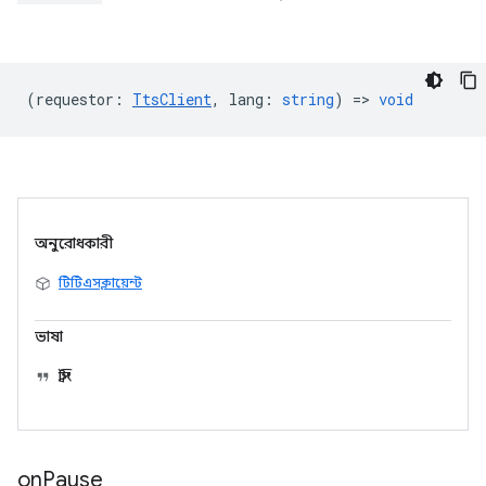
(
requestor
:
TtsClient
,
lang
:
string
) =>
void
অনুরোধকারী
টিটিএসক্লায়েন্ট
ভাষা
স্ট্রিং
on
Pause