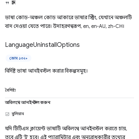
স্ট্রিং
ভাষা কোড-অঞ্চল কোড আকারে ভাষার স্ট্রিং, যেখানে অঞ্চলটি
বাদ দেওয়া যেতে পারে। উদাহরণস্বরূপ, en, en-AU, zh-CH।
Language
Uninstall
Options
ক্রোম ১৩২+
নির্দিষ্ট ভাষা আনইনস্টল করার বিকল্পসমূহ।
বৈশিষ্ট্য
অবিলম্বে আনইনস্টল করুন
বুলিয়ান
যদি টিটিএস ক্লায়েন্ট ভাষাটি অবিলম্বে আনইনস্টল করতে চায়,
তবে এটি 'ট্রু' হবে। এই প্যারামিটার এবং অনুরোধকারীর তথ্যের