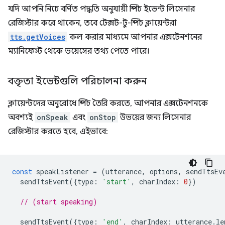
যদি আপনি নিচে বর্ণিত পদ্ধতি অনুযায়ী স্পিচ ইভেন্ট লিসেনার
রেজিস্টার করে থাকেন, তবে টেক্সট-টু-স্পিচ ক্লায়েন্টরা
tts.getVoices
কল করার মাধ্যমে আপনার এক্সটেনশনের
ম্যানিফেস্ট থেকে ভয়েসের তথ্য পেতে পারে।
বক্তৃতা ইভেন্টগুলি পরিচালনা করুন
ক্লায়েন্টদের অনুরোধে স্পিচ তৈরি করতে, আপনার এক্সটেনশনকে
অবশ্যই
onSpeak
এবং
onStop
উভয়ের জন্য লিসেনার
রেজিস্টার করতে হবে, এইভাবে:
const
speakListener
=
(
utterance
,
options
,
sendTtsEv
sendTtsEvent
({
type
:
'start'
,
charIndex
:
0
})
// (start speaking)
sendTtsEvent
({
type
:
'end'
,
charIndex
:
utterance
.
le