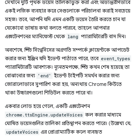
সেখানে দুটি পৃথক ভয়েস তালিকাভুক্ত করা এবং অভ্যন্তরীণভাবে
একই লজিক ব্যবহার করে সেগুলোকে পরিচালনা করাই সবচেয়ে
সহজ। তবে, আপনি যদি এমন একটি ভয়েস তৈরি করতে চান যা
যেকোনো ভাষায় কথা বলতে পারবে, তাহলে আপনার
এক্সটেনশনের ম্যানিফেস্ট থেকে
lang
প্যারামিটারটি বাদ দিন।
অবশেষে, স্পিচ সিন্থেসিসের অগ্রগতি সম্পর্কে ক্লায়েন্টকে আপডেট
করার জন্য ইঞ্জিন যদি ইভেন্ট পাঠাতে পারে, তবে
event_types
প্যারামিটারটি আবশ্যক। ন্যূনতমপক্ষে, স্পিচ কখন শেষ হয়েছে তা
বোঝানোর জন্য
'end'
ইভেন্ট টাইপটি সমর্থন করার জন্য
জোরালোভাবে সুপারিশ করা হয়, অন্যথায় Chrome কিউতে
থাকা উচ্চারণগুলো শিডিউল করতে পারে না।
একবার লোড হয়ে গেলে, একটি এক্সটেনশন
chrome.ttsEngine.updateVoices
কল করার মাধ্যমে
ঘোষিত ভয়েসগুলির তালিকা প্রতিস্থাপন করতে পারে। (উল্লেখ্য যে,
updateVoices
এর প্রোগ্রাম্যাটিক কলে ব্যবহৃত