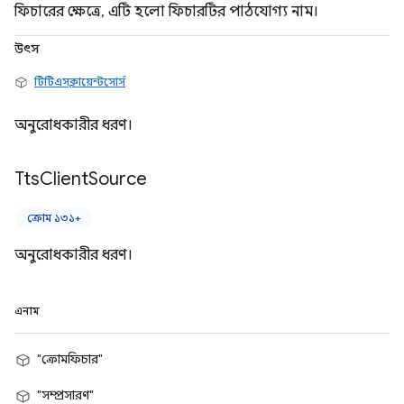
ফিচারের ক্ষেত্রে, এটি হলো ফিচারটির পাঠযোগ্য নাম।
উৎস
টিটিএসক্লায়েন্টসোর্স
অনুরোধকারীর ধরণ।
Tts
Client
Source
ক্রোম ১৩১+
অনুরোধকারীর ধরণ।
এনাম
"ক্রোমফিচার"
"সম্প্রসারণ"