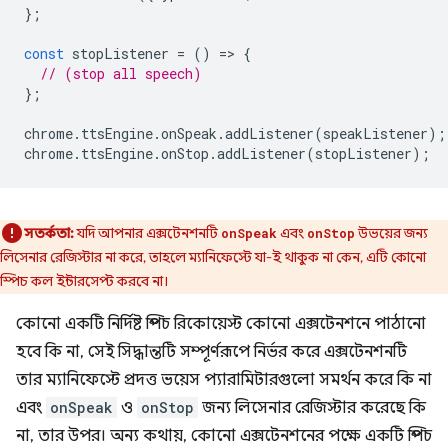
};
const
stopListener
=
()
=
>
{
// (stop all speech)
};
chrome
.
ttsEngine
.
onSpeak
.
addListener
(
speakListener
);
chrome
.
ttsEngine
.
onStop
.
addListener
(
stopListener
);
সতর্কতা:
যদি আপনার এক্সটেনশনটি
এবং
উভয়ের জন্য
onSpeak
onStop
লিসেনার রেজিস্টার না করে, তাহলে ম্যানিফেস্টে যা-ই থাকুক না কেন, এটি কোনো
স্পিচ কল ইন্টারসেপ্ট করবে না।
কোনো একটি নির্দিষ্ট স্পিচ রিকোয়েস্ট কোনো এক্সটেনশনে পাঠানো
হবে কি না, সেই সিদ্ধান্তটি সম্পূর্ণরূপে নির্ভর করে এক্সটেনশনটি
তার ম্যানিফেস্টে প্রদত্ত ভয়েস প্যারামিটারগুলো সমর্থন করে কি না
এবং
onSpeak
ও
onStop
জন্য লিসেনার রেজিস্টার করেছে কি
না, তার উপর। অন্য কথায়, কোনো এক্সটেনশনের পক্ষে একটি স্পিচ