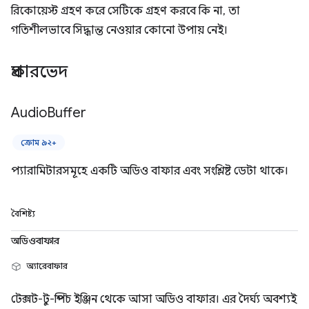
রিকোয়েস্ট গ্রহণ করে সেটিকে গ্রহণ করবে কি না, তা
গতিশীলভাবে সিদ্ধান্ত নেওয়ার কোনো উপায় নেই।
প্রকারভেদ
Audio
Buffer
ক্রোম ৯২+
প্যারামিটারসমূহে একটি অডিও বাফার এবং সংশ্লিষ্ট ডেটা থাকে।
বৈশিষ্ট্য
অডিওবাফার
অ্যারেবাফার
টেক্সট-টু-স্পিচ ইঞ্জিন থেকে আসা অডিও বাফার। এর দৈর্ঘ্য অবশ্যই