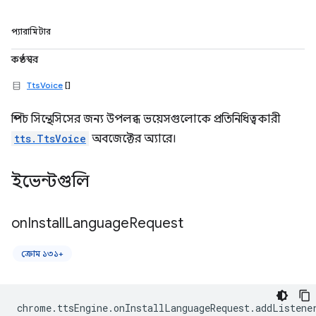
প্যারামিটার
কণ্ঠস্বর
TtsVoice
[]
স্পিচ সিন্থেসিসের জন্য উপলব্ধ ভয়েসগুলোকে প্রতিনিধিত্বকারী
tts.TtsVoice
অবজেক্টের অ্যারে।
ইভেন্টগুলি
on
Install
Language
Request
ক্রোম ১৩১+
chrome
.
ttsEngine
.
onInstallLanguageRequest
.
addListene