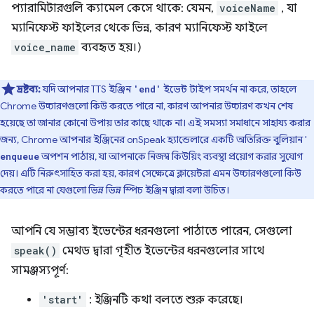
প্যারামিটারগুলি ক্যামেল কেসে থাকে: যেমন,
voiceName
, যা
ম্যানিফেস্ট ফাইলের থেকে ভিন্ন, কারণ ম্যানিফেস্ট ফাইলে
voice_name
ব্যবহৃত হয়।)
দ্রষ্টব্য:
যদি আপনার TTS ইঞ্জিন
ইভেন্ট টাইপ সমর্থন না করে, তাহলে
'end'
Chrome উচ্চারণগুলো কিউ করতে পারে না, কারণ আপনার উচ্চারণ কখন শেষ
হয়েছে তা জানার কোনো উপায় তার কাছে থাকে না। এই সমস্যা সমাধানে সাহায্য করার
জন্য, Chrome আপনার ইঞ্জিনের onSpeak হ্যান্ডেলারে একটি অতিরিক্ত বুলিয়ান '
অপশন পাঠায়, যা আপনাকে নিজস্ব কিউয়িং ব্যবস্থা প্রয়োগ করার সুযোগ
enqueue
দেয়। এটি নিরুৎসাহিত করা হয়, কারণ সেক্ষেত্রে ক্লায়েন্টরা এমন উচ্চারণগুলো কিউ
করতে পারে না যেগুলো ভিন্ন ভিন্ন স্পিচ ইঞ্জিন দ্বারা বলা উচিত।
আপনি যে সম্ভাব্য ইভেন্টের ধরনগুলো পাঠাতে পারেন, সেগুলো
speak()
মেথড দ্বারা গৃহীত ইভেন্টের ধরনগুলোর সাথে
সামঞ্জস্যপূর্ণ:
'start'
: ইঞ্জিনটি কথা বলতে শুরু করেছে।