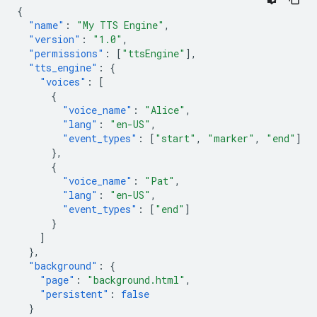
{
"name"
:
"My TTS Engine"
,
"version"
:
"1.0"
,
"permissions"
:
[
"ttsEngine"
],
"tts_engine"
:
{
"voices"
:
[
{
"voice_name"
:
"Alice"
,
"lang"
:
"en-US"
,
"event_types"
:
[
"start"
,
"marker"
,
"end"
]
},
{
"voice_name"
:
"Pat"
,
"lang"
:
"en-US"
,
"event_types"
:
[
"end"
]
}
]
},
"background"
:
{
"page"
:
"background.html"
,
"persistent"
:
false
}