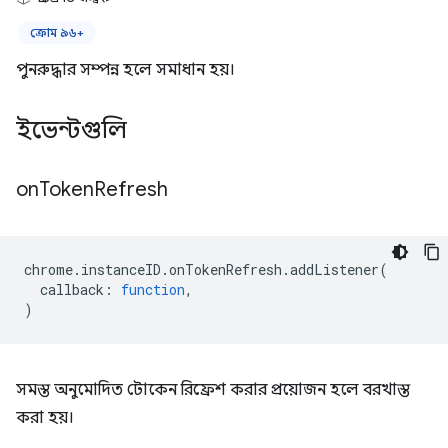
ক্রোম ৯৬+
পুনরুদ্ধার সম্পন্ন হলে সমাধান হয়।
ইভেন্টগুলি
on
Token
Refresh
chrome
.
instanceID
.
onTokenRefresh
.
addListener
(
callback
:
function
,
)
সমস্ত অনুমোদিত টোকেন রিফ্রেশ করার প্রয়োজন হলে বরখাস্ত
করা হয়।