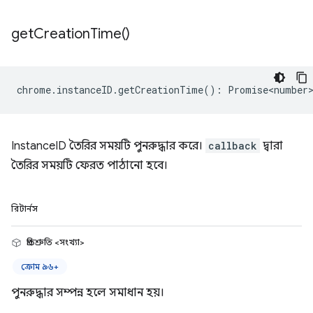
get
Creation
Time(
)
chrome
.
instanceID
.
getCreationTime
()
:
Promise<number
InstanceID তৈরির সময়টি পুনরুদ্ধার করে।
callback
দ্বারা
তৈরির সময়টি ফেরত পাঠানো হবে।
রিটার্নস
প্রতিশ্রুতি <সংখ্যা>
ক্রোম ৯৬+
পুনরুদ্ধার সম্পন্ন হলে সমাধান হয়।