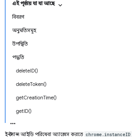
এই পৃষ্ঠায় যা যা আছে
বিবরণ
অনুমতিসমূহ
উপস্থিতি
পদ্ধতি
deleteID()
deleteToken()
getCreationTime()
getID()
ইনস্ট্যান্স আইডি পরিষেবা অ্যাক্সেস করতে
chrome.instanceID