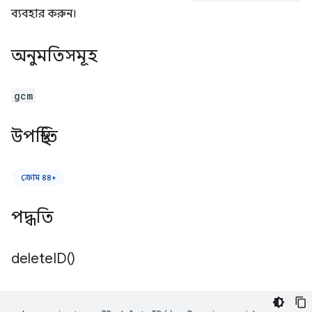
ব্যবহার করুন।
অনুমতিসমূহ
gcm
উপস্থিতি
ক্রোম ৪৪+
পদ্ধতি
delete
ID(
)