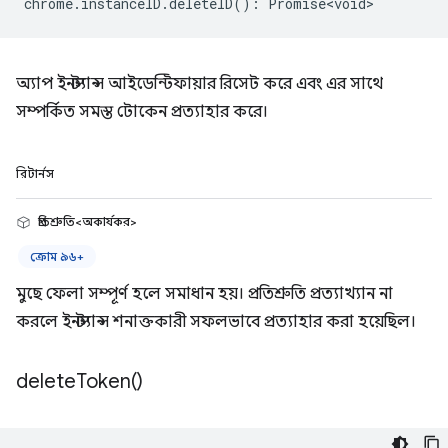
chrome
.
instanceID
.
deleteID
()
:
Promise<void>
অ্যাপ ইনস্ট্যান্স আইডেন্টিফায়ার রিসেট করে এবং এর সাথে
সম্পর্কিত সমস্ত টোকেন প্রত্যাহার করে।
রিটার্নস
প্রতিশ্রুতি<অকার্যকর>
ক্রোম ৯৬+
মুছে ফেলা সম্পূর্ণ হলে সমাধান হয়। প্রতিশ্রুতি প্রত্যাখ্যান না
করলে ইনস্ট্যান্স শনাক্তকারী সফলভাবে প্রত্যাহার করা হয়েছিল।
delete
Token(
)