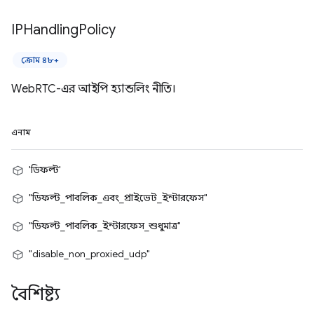
IPHandling
Policy
ক্রোম ৪৮+
WebRTC-এর আইপি হ্যান্ডলিং নীতি।
এনাম
'ডিফল্ট'
"ডিফল্ট_পাবলিক_এবং_প্রাইভেট_ইন্টারফেস"
"ডিফল্ট_পাবলিক_ইন্টারফেস_শুধুমাত্র"
"disable_non_proxied_udp"
বৈশিষ্ট্য