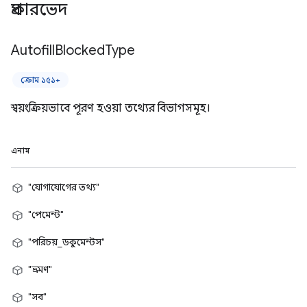
প্রকারভেদ
Autofill
Blocked
Type
ক্রোম ১৫১+
স্বয়ংক্রিয়ভাবে পূরণ হওয়া তথ্যের বিভাগসমূহ।
এনাম
"যোগাযোগের তথ্য"
"পেমেন্ট"
"পরিচয়_ডকুমেন্টস"
"ভ্রমণ"
"সব"