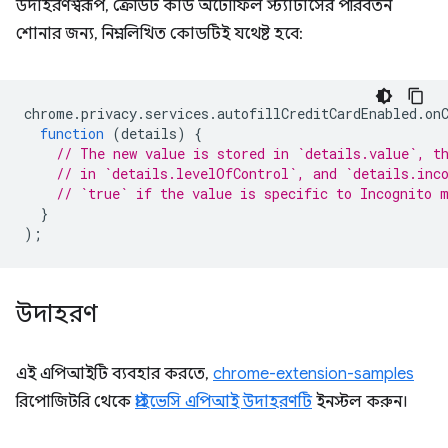
উদাহরণস্বরূপ, ক্রেডিট কার্ড অটোফিল স্ট্যাটাসের পরিবর্তন
শোনার জন্য, নিম্নলিখিত কোডটিই যথেষ্ট হবে:
chrome
.
privacy
.
services
.
autofillCreditCardEnabled
.
on
function
(
details
)
{
// The new value is stored in `details.value`, t
// in `details.levelOfControl`, and `details.inc
// `true` if the value is specific to Incognito 
}
);
উদাহরণ
এই এপিআইটি ব্যবহার করতে,
chrome-extension-samples
রিপোজিটরি থেকে
প্রাইভেসি এপিআই উদাহরণটি
ইনস্টল করুন।