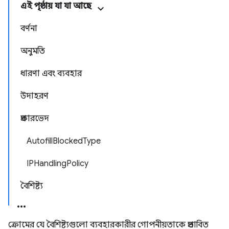
এই পৃষ্ঠায় যা যা আছে
বর্ণনা
অনুমতি
ধারণা এবং ব্যবহার
উদাহরণ
প্রকারভেদ
AutofillBlockedType
IPHandlingPolicy
বৈশিষ্ট্য
ক্রোমের যে বৈশিষ্ট্যগুলো ব্যবহারকারীর গোপনীয়তাকে প্রভাবিত