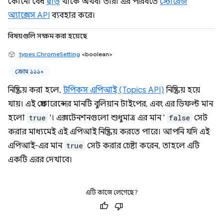
কোনো বৈধ
ছাড়
থাকে অথবা তারা এর পরিবর্তে
স্টোরেজ
অ্যাক্সেস API
ব্যবহার করে।
বিষয়গুলি সক্ষম করা হয়েছে
types.ChromeSetting
<boolean>
ক্রোম ১১১+
নিষ্ক্রিয় করা হলে,
টপিকস এপিআই (Topics API)
নিষ্ক্রিয় হয়ে
যায়। এই প্রেফারেন্সের মানটি বুলিয়ান টাইপের, এবং এর ডিফল্ট মান
হলো
true
'। এক্সটেনশনগুলো শুধুমাত্র এর মান '
false
সেট
করার মাধ্যমেই এই এপিআই নিষ্ক্রিয় করতে পারে। আপনি যদি এই
এপিআই-এর মান
true
সেট করার চেষ্টা করেন, তাহলে এটি
একটি এরর দেখাবে।
এটি কাজে লেগেছে?