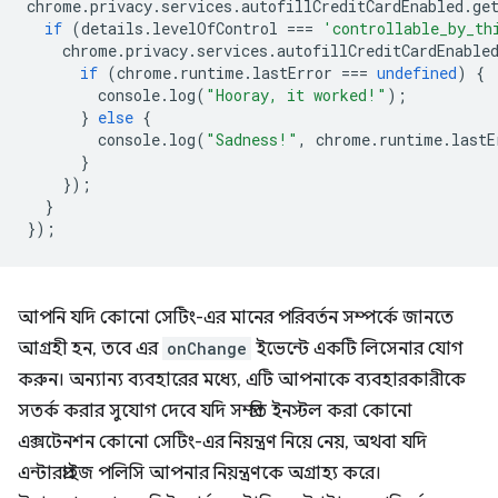
chrome
.
privacy
.
services
.
autofillCreditCardEnabled
.
ge
if
(
details
.
levelOfControl
===
'controllable_by_th
chrome
.
privacy
.
services
.
autofillCreditCardEnable
if
(
chrome
.
runtime
.
lastError
===
undefined
)
{
console
.
log
(
"Hooray, it worked!"
);
}
else
{
console
.
log
(
"Sadness!"
,
chrome
.
runtime
.
lastE
}
});
}
});
আপনি যদি কোনো সেটিং-এর মানের পরিবর্তন সম্পর্কে জানতে
আগ্রহী হন, তবে এর
onChange
ইভেন্টে একটি লিসেনার যোগ
করুন। অন্যান্য ব্যবহারের মধ্যে, এটি আপনাকে ব্যবহারকারীকে
সতর্ক করার সুযোগ দেবে যদি সম্প্রতি ইনস্টল করা কোনো
এক্সটেনশন কোনো সেটিং-এর নিয়ন্ত্রণ নিয়ে নেয়, অথবা যদি
এন্টারপ্রাইজ পলিসি আপনার নিয়ন্ত্রণকে অগ্রাহ্য করে।