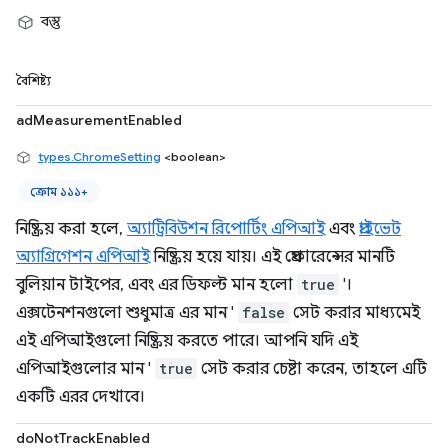
বস্তু
বৈশিষ্ট্য
adMeasurementEnabled
types.ChromeSetting
<boolean>
ক্রোম ১১১+
নিষ্ক্রিয় করা হলে,
অ্যাট্রিবিউশন রিপোর্টিং এপিআই
এবং
প্রাইভেট
অ্যাগ্রিগেশন এপিআই
নিষ্ক্রিয় হয়ে যায়। এই প্রেফারেন্সের মানটি
বুলিয়ান টাইপের, এবং এর ডিফল্ট মান হলো
true
'।
এক্সটেনশনগুলো শুধুমাত্র এর মান '
false
সেট করার মাধ্যমেই
এই এপিআইগুলো নিষ্ক্রিয় করতে পারে। আপনি যদি এই
এপিআইগুলোর মান '
true
সেট করার চেষ্টা করেন, তাহলে এটি
একটি এরর দেখাবে।
doNotTrackEnabled