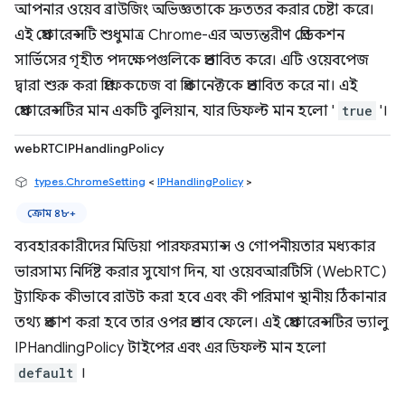
আপনার ওয়েব ব্রাউজিং অভিজ্ঞতাকে দ্রুততর করার চেষ্টা করে।
এই প্রেফারেন্সটি শুধুমাত্র Chrome-এর অভ্যন্তরীণ প্রেডিকশন
সার্ভিসের গৃহীত পদক্ষেপগুলিকে প্রভাবিত করে। এটি ওয়েবপেজ
দ্বারা শুরু করা প্রিফেকচেজ বা প্রিকানেক্টকে প্রভাবিত করে না। এই
প্রেফারেন্সটির মান একটি বুলিয়ান, যার ডিফল্ট মান হলো '
true
'।
webRTCIPHandlingPolicy
types.ChromeSetting
<
IPHandlingPolicy
>
ক্রোম ৪৮+
ব্যবহারকারীদের মিডিয়া পারফরম্যান্স ও গোপনীয়তার মধ্যকার
ভারসাম্য নির্দিষ্ট করার সুযোগ দিন, যা ওয়েবআরটিসি (WebRTC)
ট্র্যাফিক কীভাবে রাউট করা হবে এবং কী পরিমাণ স্থানীয় ঠিকানার
তথ্য প্রকাশ করা হবে তার ওপর প্রভাব ফেলে। এই প্রেফারেন্সটির ভ্যালু
IPHandlingPolicy টাইপের এবং এর ডিফল্ট মান হলো
default
।