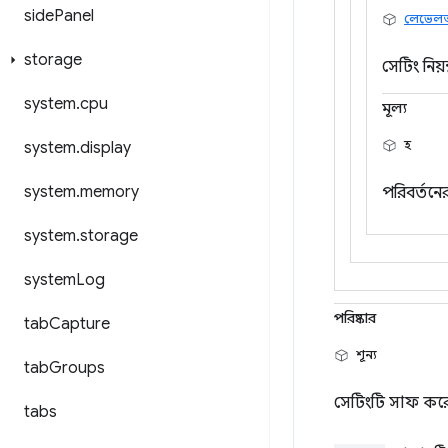
side
Panel
লেভেলঅফ
storage
সেটিং নিয়ন্
system
.
cpu
মূল্য
হ
system
.
display
system
.
memory
পরিবর্তনে
system
.
storage
system
Log
পরিষ্কার
tab
Capture
শূন্য
tab
Groups
সেটিংটি সাফ করে
tabs