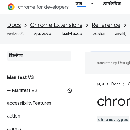
ডক্স
কেস স্টাডিজ
Docs
Chrome Extensions
Reference
ওভারভিউ
শুরু করুন
বিকাশ করুন
কিভাবে
এআই
Manifest V3
হোম
Docs
C
➡ Manifest V2
chro
accessibility
Features
action
chrome.types
alarms