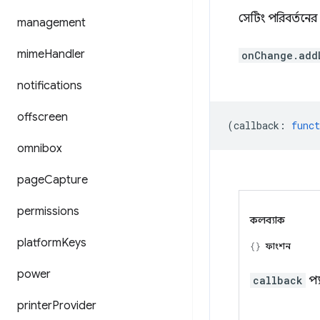
সেটিং পরিবর্তনের
management
mime
Handler
onChange.add
notifications
offscreen
(
callback
:
funct
omnibox
page
Capture
permissions
কলব্যাক
platform
Keys
ফাংশন
power
callback
প্
printer
Provider