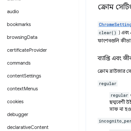
ক্রোম সেটি
audio
bookmarks
ChromeSettin
clear()
) এবং 
browsing
Data
ফাংশনগুলি কীভাবে
certificate
Provider
ব্যাপ্তি এবং জ
commands
ক্রোম ব্রাউজার সে
content
Settings
regular
context
Menus
regular
cookies
ছদ্মবেশী উই
সাফ না হওয়
debugger
incognito_pe
declarative
Content