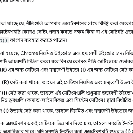
বারা প্রদত্ত সেটিংস
া যাচ্ছে যে, নীতিগুলি আপনার এক্সটেনশনের সাথে নির্দিষ্ট করা যে
সটেনশনটি কোনও সেটিং প্রদান করতে সক্ষম কিনা বা এই সেটিংটি ওভার
t()
ফাংশন ব্যবহার করতে পারেন।
া হয়েছে, Chrome নিয়মিত উইন্ডোজ এবং ছদ্মবেশী উইন্ডোর জন্য বিভিন
রণটি আচরণটি চিত্রিত করে। ধরে নিন যে কোনও নীতি সেটিংসকে ওভার
(R)
এর জন্য সেটিংস এবং ছদ্মবেশী উইন্ডো
(I)
এর জন্য সেটিংস সেট ক
র
(R)
সেট করা থাকে, তাহলে এই সেটিংস নিয়মিত এবং ছদ্মবেশী উভয় উ
র
(I)
সেট করা থাকে, তাহলে এই সেটিংসগুলি শুধুমাত্র ছদ্মবেশী উইন্ডোগ
নিম্ন স্তরগুলি (কমান্ড-লাইন বিকল্প এবং সিস্টেম সেটিংস) দ্বারা নির্ধার
ং
(I)
উভয়ই সেট করা থাকে, তাহলে নিয়মিত এবং ছদ্মবেশী উইন্ডোর জন্য 
ক এক্সটেনশন একই সেটিংকে ভিন্ন মান দিতে চায়, তাহলে সম্প্রতি ইনস্
 অগ্রাধিকার পাবে। যদি সম্প্রতি ইনস্টল করা এক্সটেনশনটি শুধুমাত্র
(I)
স