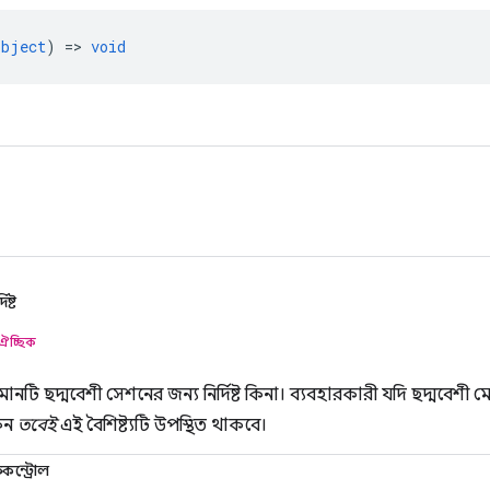
object
) =>
void
িষ্ট
ঐচ্ছিক
 মানটি ছদ্মবেশী সেশনের জন্য নির্দিষ্ট কিনা। ব্যবহারকারী যদি ছদ্মবেশী
েন
তবেই
এই বৈশিষ্ট্যটি উপস্থিত থাকবে।
ন্ট্রোল