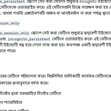
o_persistent
স্কোপে সেট করা সেটিংস শুধুমাত্র incognito উইন্ডোত
সেটিংসকে ওভাররাইড করে। এই সেটিংসগুলি ডিস্কে সংরক্ষণ করা হয় এবং
্ত, অথবা গভর্নিং এক্সটেনশনটি অক্ষম বা আনইনস্টল না করা পর্যন্ত স্থান
ssion_only
o_session_only
স্কোপে সেট করা সেটিংস শুধুমাত্র ছদ্মবেশী উইন্ডোত
এবং
incognito_persistent
সেটিংস ওভাররাইড করে। এই সেটিংস ড
শী উইন্ডোটি বন্ধ হয়ে গেলে সাফ করা হয়। কমপক্ষে একটি ছদ্মবেশী
েতে পারে।
স্তরের সেটিংস পরিচালনা করে। নিম্নলিখিত তালিকাটি কার্যকর সেটিংস
িকারের ক্রমানুসারে বর্ণনা করে।
িস্টেম দ্বারা সরবরাহিত সিস্টেম সেটিংস
ন প্যারামিটার