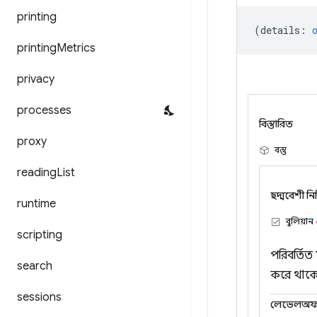
printing
(
details
:
printing
Metrics
privacy
processes
বিস্তারিত
proxy
বস্তু
reading
List
ছদ্মবেশী নির্দ
runtime
বুলিয়ান
scripting
পরিবর্তিত
search
করে থাক
sessions
লেভেলঅফক