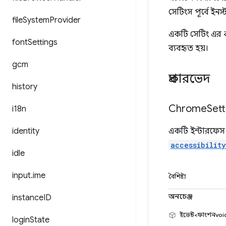
সেটিংস পূর্বে ইনস
file
System
Provider
একটি সেটিং এর
font
Settings
ব্যবহৃত হয়।
gcm
প্রকারভেদ
history
Chrome
Sett
i18n
identity
একটি ইন্টারফেস 
accessibilit
idle
input
.
ime
বৈশিষ্ট্য
অনচেঞ্জ
instance
ID
ইভেন্ট<ফাংশনvoi
login
State