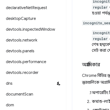
incognit
regular
declarative
Net
Request
হওয়া পর্যন
desktop
Capture
incognito_se
devtools
.
inspected
Window
incognit
regular
devtools
.
network
শেষ ছদ্মবে
সেট করা য
devtools
.
panels
devtools
.
performance
অগ্রাধিকার
devtools
.
recorder
Chrome বিভিন্ন 
স্তরগুলিকে অগ্রাধ
dns
অপারেটিং স
document
Scan
কমান্ড-লাই
dom