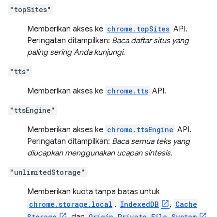
"topSites"
Memberikan akses ke
chrome.topSites
API.
Peringatan ditampilkan:
Baca daftar situs yang
paling sering Anda kunjungi.
"tts"
Memberikan akses ke
chrome.tts
API.
"ttsEngine"
Memberikan akses ke
chrome.ttsEngine
API.
Peringatan ditampilkan:
Baca semua teks yang
diucapkan menggunakan ucapan sintesis.
"unlimitedStorage"
Memberikan kuota tanpa batas untuk
chrome.storage.local
,
IndexedDB
,
Cache
Storage
Origin Private File System