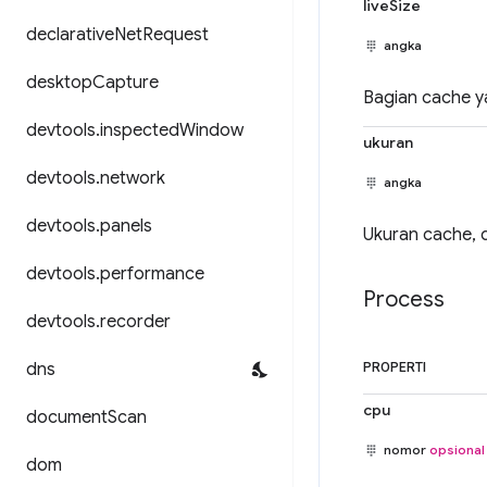
liveSize
declarative
Net
Request
angka
desktop
Capture
Bagian cache y
devtools
.
inspected
Window
ukuran
devtools
.
network
angka
devtools
.
panels
Ukuran cache, 
devtools
.
performance
Process
devtools
.
recorder
dns
PROPERTI
cpu
document
Scan
nomor
opsional
dom