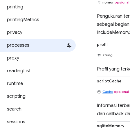
nomor
opsional
printing
Pengukuran ter
printing
Metrics
sebagai bagian
privacy
includeMemory
profil
processes
string
proxy
Profil yang ter
reading
List
scriptCache
runtime
Cache
opsional
scripting
Informasi terba
search
dari callback 
sessions
sqliteMemory