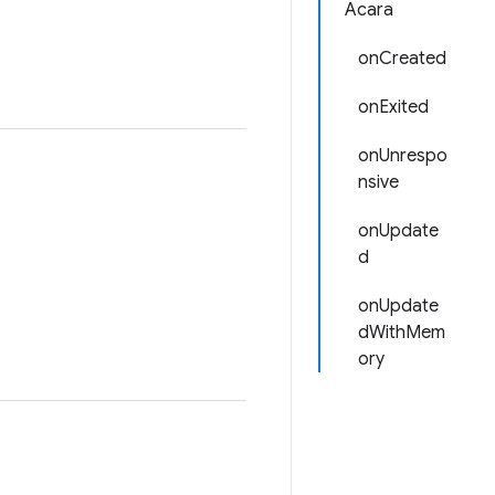
Acara
onCreated
onExited
onUnrespo
nsive
onUpdate
d
onUpdate
dWithMem
ory