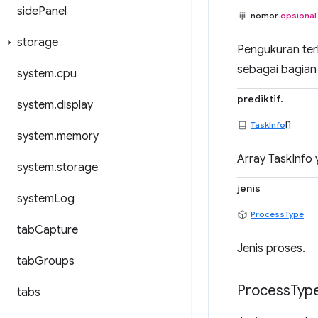
side
Panel
nomor
opsional
storage
Pengukuran ter
sebagai bagian
system
.
cpu
prediktif.
system
.
display
TaskInfo
[]
system
.
memory
Array TaskInfo 
system
.
storage
jenis
system
Log
ProcessType
tab
Capture
Jenis proses.
tab
Groups
Process
Typ
tabs