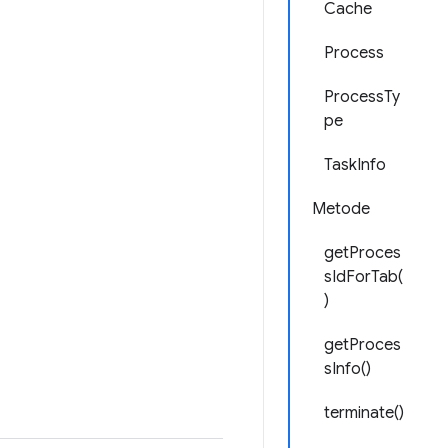
.
Cache
Process
ProcessTy
pe
TaskInfo
Metode
getProces
sIdForTab(
)
getProces
sInfo()
terminate()