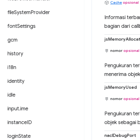
Cache
opsional
file
System
Provider
Informasi terb
font
Settings
bagian dari ca
jsMemoryAlloca
gcm
nomor
opsional
history
Pengukuran ter
i18n
menerima objek
identity
jsMemoryUsed
idle
nomor
opsional
input
.
ime
Pengukuran ter
instance
ID
objek sebagai 
naclDebugPort
login
State