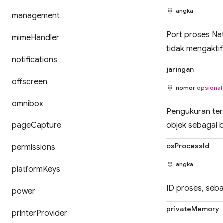
angka
management
Port proses Nat
mime
Handler
tidak mengakti
notifications
jaringan
offscreen
nomor
opsional
omnibox
Pengukuran ter
page
Capture
objek sebagai 
osProcessId
permissions
angka
platform
Keys
ID proses, seb
power
privateMemory
printer
Provider