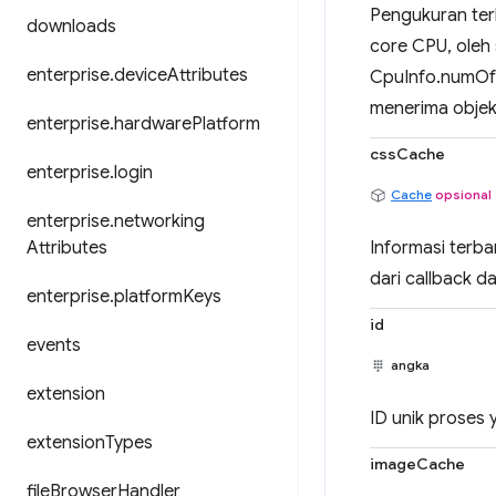
Pengukuran ter
downloads
core CPU, oleh 
enterprise
.
device
Attributes
CpuInfo.numOfP
menerima objek
enterprise
.
hardware
Platform
cssCache
enterprise
.
login
Cache
opsional
enterprise
.
networking
Attributes
Informasi terb
dari callback 
enterprise
.
platform
Keys
id
events
angka
extension
ID unik proses 
extension
Types
imageCache
file
Browser
Handler