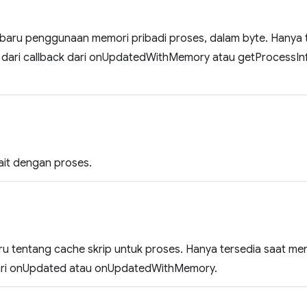
baru penggunaan memori pribadi proses, dalam byte. Hanya 
 dari callback dari onUpdatedWithMemory atau getProcessI
.
kait dengan proses.
ru tentang cache skrip untuk proses. Hanya tersedia saat me
dari onUpdated atau onUpdatedWithMemory.