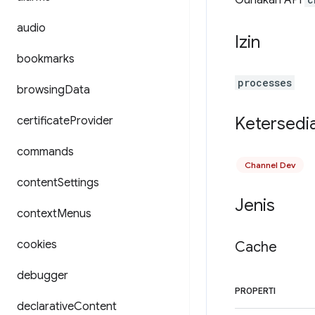
Gunakan API
audio
Izin
bookmarks
processes
browsing
Data
Ketersedi
certificate
Provider
commands
Channel Dev
content
Settings
Jenis
context
Menus
cookies
Cache
debugger
PROPERTI
declarative
Content