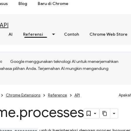
asus
Blog
Baru di Chrome
API
AI
Referensi
Contoh
Chrome Web Store
Google menggunakan teknologi AI untuk menerjemahkan
bahasa pilihan Anda. Terjemahan AI mungkin mengandung
Chrome Extensions
Reference
API
Apakah
me
.
processes
hrome.processes