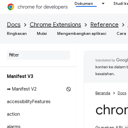
Dokumen
Studi k
Docs
Chrome Extensions
Reference
Ringkasan
Mulai
Mengembangkan aplikasi
Cara
konten ke dalam 
kesalahan.
Manifest V3
➡ Manifest V2
Beranda
Docs
accessibility
Features
chro
action
alarms
c