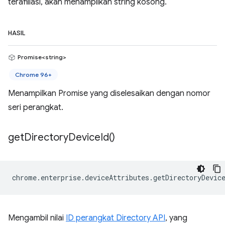
terafiliasi, akan menampilkan string kosong.
HASIL
Promise<string>
Chrome 96+
Menampilkan Promise yang diselesaikan dengan nomor
seri perangkat.
get
Directory
Device
Id(
)
chrome
.
enterprise
.
deviceAttributes
.
getDirectoryDevic
Mengambil nilai
ID perangkat Directory API
, yang