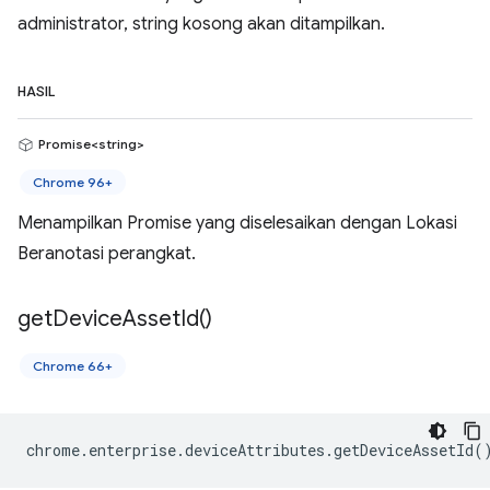
administrator, string kosong akan ditampilkan.
HASIL
Promise<string>
Chrome 96+
Menampilkan Promise yang diselesaikan dengan Lokasi
Beranotasi perangkat.
get
Device
Asset
Id(
)
Chrome 66+
chrome
.
enterprise
.
deviceAttributes
.
getDeviceAssetId
(