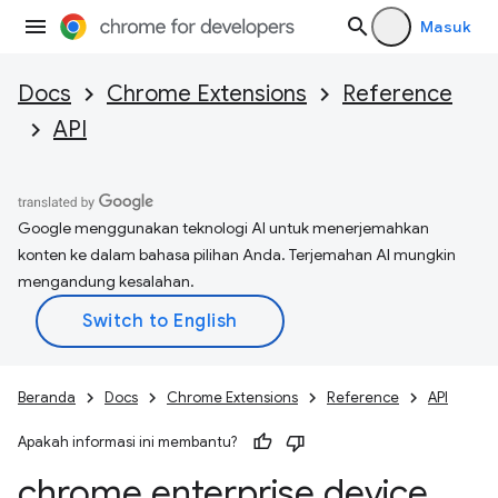
Masuk
Docs
Chrome Extensions
Reference
API
Google menggunakan teknologi AI untuk menerjemahkan
konten ke dalam bahasa pilihan Anda. Terjemahan AI mungkin
mengandung kesalahan.
Beranda
Docs
Chrome Extensions
Reference
API
Apakah informasi ini membantu?
chrome
.
enterprise
.
device