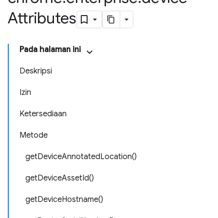
Attributes
Pada halaman ini
Deskripsi
Izin
Ketersediaan
Metode
getDeviceAnnotatedLocation()
getDeviceAssetId()
getDeviceHostname()