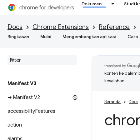
Dokumen
Studi k
Docs
Chrome Extensions
Reference
Ringkasan
Mulai
Mengembangkan aplikasi
Cara
konten ke dalam 
kesalahan.
Manifest V3
➡ Manifest V2
Beranda
Docs
accessibility
Features
chro
action
alarms