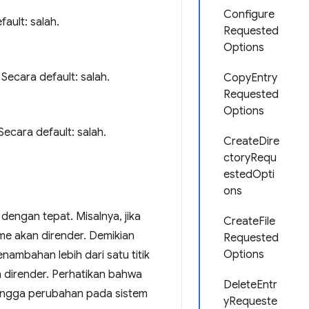
Configure
ault: salah.
Requested
Options
Secara default: salah.
CopyEntry
Requested
Options
ecara default: salah.
CreateDire
ctoryRequ
estedOpti
ons
dengan tepat. Misalnya, jika
CreateFile
ume akan dirender. Demikian
Requested
Options
enambahan lebih dari satu titik
n dirender. Perhatikan bahwa
DeleteEntr
ingga perubahan pada sistem
yRequeste