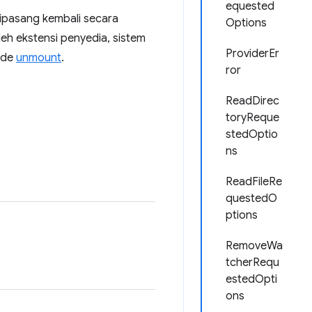
equested
dipasang kembali secara
Options
eh ekstensi penyedia, sistem
ProviderEr
tode
unmount
.
ror
ReadDirec
toryReque
stedOptio
ns
ReadFileRe
questedO
ptions
RemoveWa
tcherRequ
estedOpti
ons