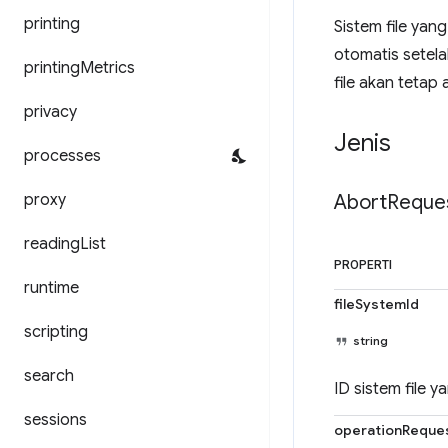
printing
Sistem file yan
otomatis setelah
printing
Metrics
file akan tetap
privacy
Jenis
processes
proxy
Abort
Reque
reading
List
PROPERTI
runtime
fileSystemId
scripting
string
search
ID sistem file y
sessions
operationReque