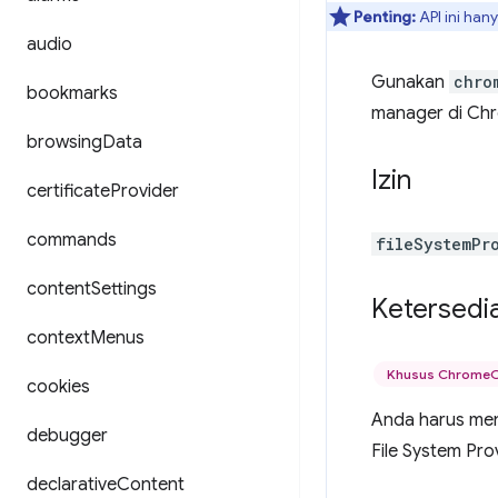
Penting:
API ini han
audio
Gunakan
chro
bookmarks
manager di Ch
browsing
Data
Izin
certificate
Provider
commands
fileSystemPr
content
Settings
Ketersedi
context
Menus
Khusus Chrome
cookies
Anda harus mend
debugger
File System Pro
declarative
Content