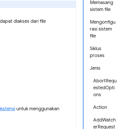
Memasang
sistem file
apat diakses dari file
Mengonfigu
rasi sistem
file
Siklus
proses
Jenis
AbortRequ
estedOpti
ons
Action
ekstensi
untuk menggunakan
AddWatch
erRequest