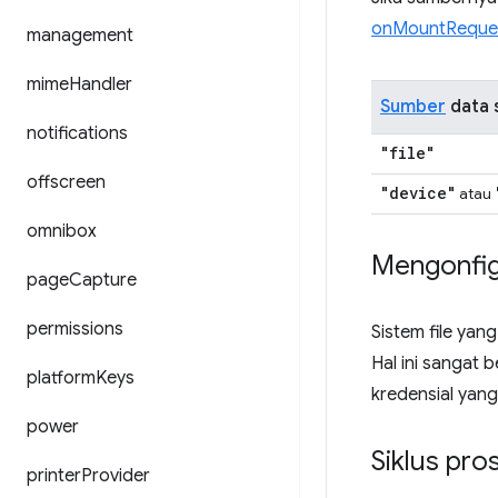
onMountReque
management
mime
Handler
Sumber
data s
notifications
"file"
offscreen
"device"
atau
omnibox
Mengonfigu
page
Capture
permissions
Sistem file yan
Hal ini sangat 
platform
Keys
kredensial yang
power
Siklus pro
printer
Provider