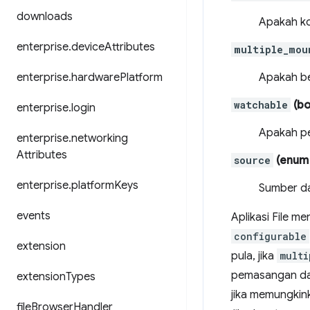
downloads
Apakah ko
enterprise
.
device
Attributes
multiple_mou
enterprise
.
hardware
Platform
Apakah beb
watchable
(bo
enterprise
.
login
Apakah pe
enterprise
.
networking
Attributes
source
(enum "
enterprise
.
platform
Keys
Sumber da
events
Aplikasi File m
configurable
extension
pula, jika
multi
pemasangan dar
extension
Types
jika memungkin
file
Browser
Handler