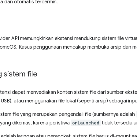
ra dan otomatis tercermin.
vider API memungkinkan ekstensi mendukung sistem file virtual,
omeOS. Kasus penggunaan mencakup membuka arsip dan meng
sistem file
ensi dapat menyediakan konten sistem file dari sumber ekstern
USB), atau menggunakan file lokal (seperti arsip) sebagai inp
istem file yang merupakan pengendali file (sumbernya adalah
 yang dikemas, karena peristiwa
onLaunched
tidak tersedia u
adalah jaringan atau perangkat, sistem file harus di-mount sa