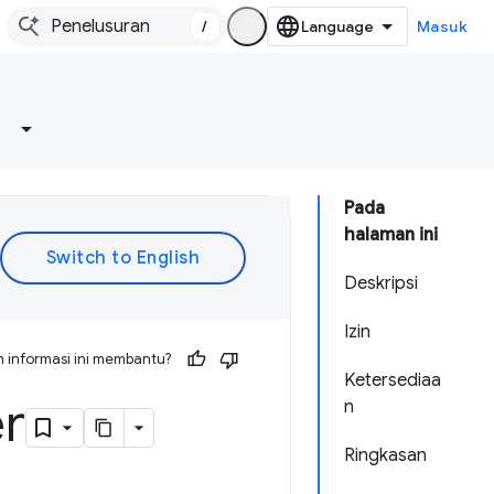
/
Masuk
Pada
halaman ini
Deskripsi
Izin
 informasi ini membantu?
Ketersediaa
er
n
Ringkasan