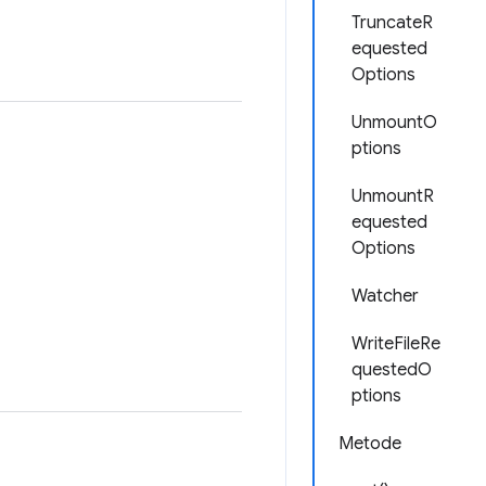
TruncateR
equested
Options
UnmountO
ptions
UnmountR
equested
Options
Watcher
WriteFileRe
questedO
ptions
Metode