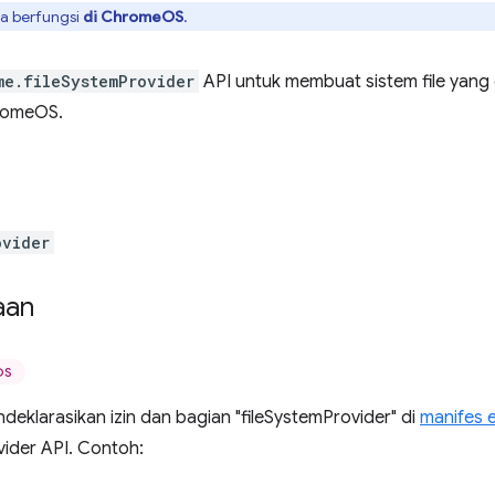
ya berfungsi
di ChromeOS
.
me.fileSystemProvider
API untuk membuat sistem file yang d
romeOS.
ovider
aan
OS
eklarasikan izin dan bagian "fileSystemProvider" di
manifes 
vider API. Contoh: