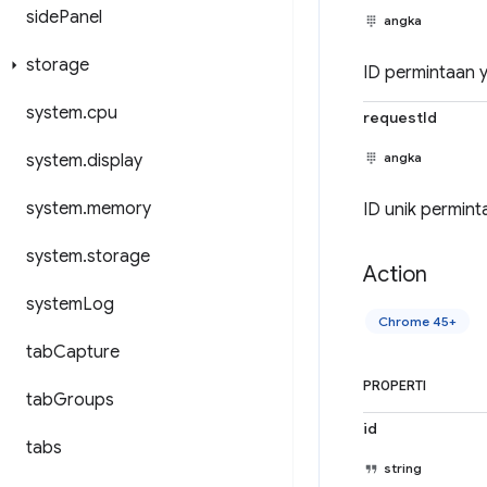
side
Panel
angka
storage
ID permintaan y
system
.
cpu
requestId
angka
system
.
display
system
.
memory
ID unik perminta
system
.
storage
Action
system
Log
Chrome 45+
tab
Capture
PROPERTI
tab
Groups
id
tabs
string