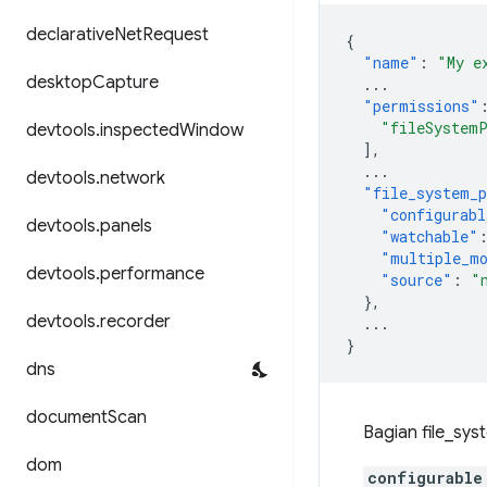
declarative
Net
Request
{
"name"
:
"My e
desktop
Capture
...
"permissions"
"fileSystem
devtools
.
inspected
Window
],
...
devtools
.
network
"file_system_p
"configurabl
devtools
.
panels
"watchable"
"multiple_m
devtools
.
performance
"source"
:
"
},
devtools
.
recorder
...
}
dns
document
Scan
Bagian file_sys
dom
configurable