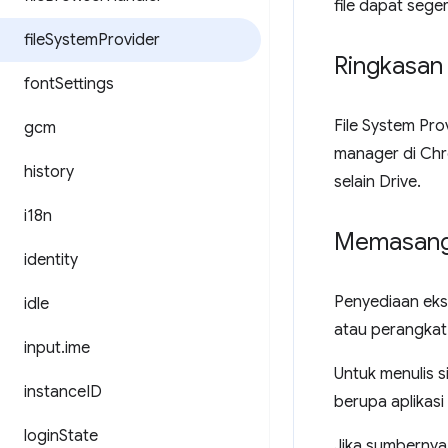
file dapat sege
file
System
Provider
Ringkasan
font
Settings
File System Pro
gcm
manager di Chr
history
selain Drive.
i18n
Memasang 
identity
Penyediaan ekst
idle
atau perangkat 
input
.
ime
Untuk menulis s
instance
ID
berupa aplikasi
login
State
Jika sumbernya 