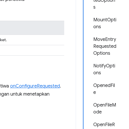
tedOption
s
MountOpti
ons
MoveEntry
ket.
Requested
Options
NotifyOpti
ons
OpenedFil
stiwa
onConfigureRequested
.
e
ringan untuk menetapkan
OpenFileM
ode
OpenFileR