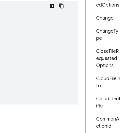
edOptions
Change
ChangeTy
pe
CloseFileR
equested
Options
CloudFileIn
fo
CloudIdent
ifier
CommonA
ctionId