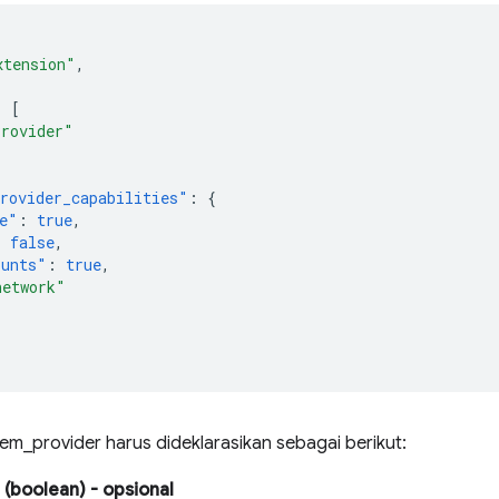
xtension"
,
:
[
Provider"
rovider_capabilities"
:
{
e"
:
true
,
:
false
,
ounts"
:
true
,
network"
tem_provider harus dideklarasikan sebagai berikut:
(boolean)
- opsional