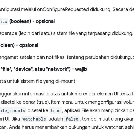
nfigurasi melalui onConfigureRequested didukung. Secara def
nts
(boolean)
- opsional
erapa (lebih dari satu) sistem file yang terpasang didukung. 
olean)
- opsional
ngamat setelan dan notifikasi tentang perubahan didukung. S
file", "device", atau "network")
- wajib
ta untuk sistem file yang di-mount.
enggunakan informasi di atas untuk merender elemen UI terkait 
disetel ke benar (true), item menu untuk mengonfigurasi vol
ple_mounts
disetel ke
true
, aplikasi File akan mengizinkan p
i UI. Jika
watchable
adalah
false
, tombol muat ulang aka
kan, Anda harus menambahkan dukungan untuk watcher, seh