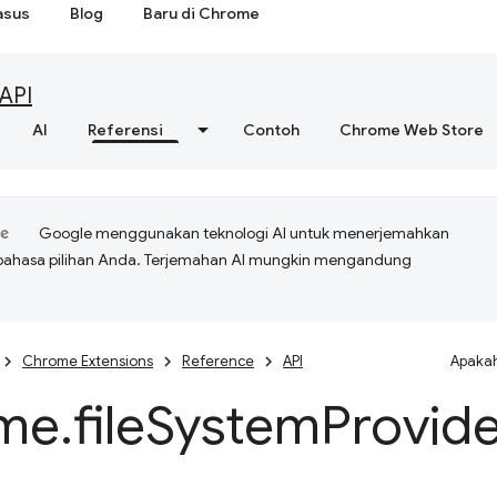
asus
Blog
Baru di Chrome
API
AI
Referensi
Contoh
Chrome Web Store
Google menggunakan teknologi AI untuk menerjemahkan
bahasa pilihan Anda. Terjemahan AI mungkin mengandung
Chrome Extensions
Reference
API
Apakah
me
.
file
System
Provid