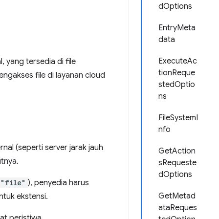
dOptions
EntryMeta
data
ExecuteAc
 yang tersedia di file
tionReque
akses file di layanan cloud
stedOptio
ns
FileSystemI
nfo
al (seperti server jarak jauh
GetAction
utnya.
sRequeste
dOptions
"file"
), penyedia harus
GetMetad
ntuk ekstensi.
ataReques
at peristiwa