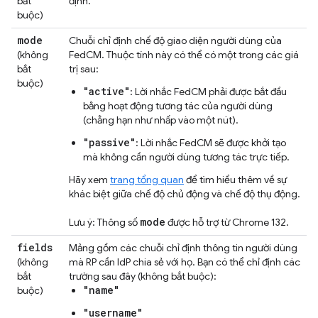
bắt
định.
buộc)
mode
Chuỗi chỉ định chế độ giao diện người dùng của
(không
FedCM. Thuộc tính này có thể có một trong các giá
bắt
trị sau:
buộc)
"active"
: Lời nhắc FedCM phải được bắt đầu
bằng hoạt động tương tác của người dùng
(chẳng hạn như nhấp vào một nút).
"passive"
: Lời nhắc FedCM sẽ được khởi tạo
mà không cần người dùng tương tác trực tiếp.
Hãy xem
trang tổng quan
để tìm hiểu thêm về sự
khác biệt giữa chế độ chủ động và chế độ thụ động.
mode
Lưu ý: Thông số
được hỗ trợ từ Chrome 132.
fields
Mảng gồm các chuỗi chỉ định thông tin người dùng
(không
mà RP cần IdP chia sẻ với họ. Bạn có thể chỉ định các
bắt
trường sau đây (không bắt buộc):
"name"
buộc)
"username"