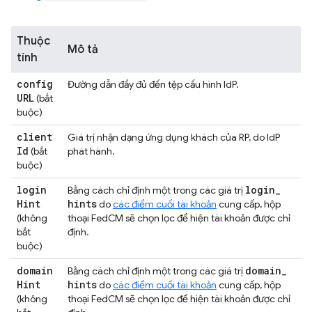
Thuộc
Mô tả
tính
config
Đường dẫn đầy đủ đến tệp cấu hình IdP.
URL
(bắt
buộc)
client
Giá trị nhận dạng ứng dụng khách của RP, do IdP
Id
(bắt
phát hành.
buộc)
login
login
_
Bằng cách chỉ định một trong các giá trị
Hint
hints
do
các điểm cuối tài khoản
cung cấp, hộp
(không
thoại FedCM sẽ chọn lọc để hiện tài khoản được chỉ
bắt
định.
buộc)
domain
domain
_
Bằng cách chỉ định một trong các giá trị
Hint
hints
do
các điểm cuối tài khoản
cung cấp, hộp
(không
thoại FedCM sẽ chọn lọc để hiện tài khoản được chỉ