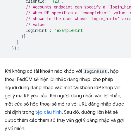
clientId
:
'123'
,
// Accounts endpoint can specify a 'login_hi
// When RP specifies a 'exampleHint' value, 
// shown to the user whose 'login_hints' arr
// value
loginHint
:
'exampleHint'
}]
}
});
Khi không có tài khoản nào khớp với
loginHint
, hộp
thoại FedCM sẽ hiện lời nhắc đăng nhập, cho phép
người dùng đăng nhập vào một tài khoản IdP khớp với
gợi ý mà RP yêu cầu. Khi người dùng nhấn vào lời nhắc,
một cửa sổ hộp thoại sẽ mở ra với URL đăng nhập được
chỉ định trong
tệp cấu hình
. Sau đó, đường liên kết sẽ
được thêm các tham số truy vấn gợi ý đăng nhập và gợi
ý về miền.