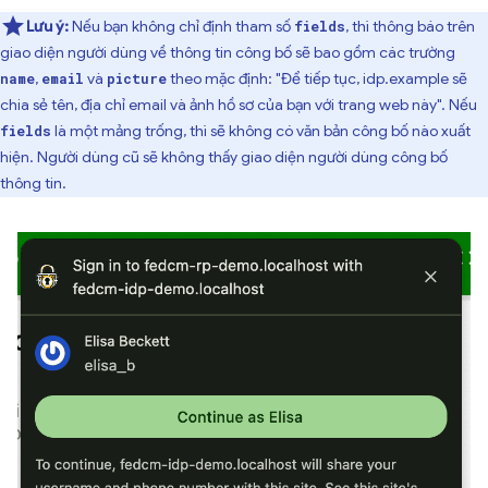
Lưu ý:
Nếu bạn không chỉ định tham số
, thì thông báo trên
fields
giao diện người dùng về thông tin công bố sẽ bao gồm các trường
,
và
theo mặc định: "Để tiếp tục, idp.example sẽ
name
email
picture
chia sẻ tên, địa chỉ email và ảnh hồ sơ của bạn với trang web này". Nếu
là một mảng trống, thì sẽ không có văn bản công bố nào xuất
fields
hiện. Người dùng cũ sẽ không thấy giao diện người dùng công bố
thông tin.