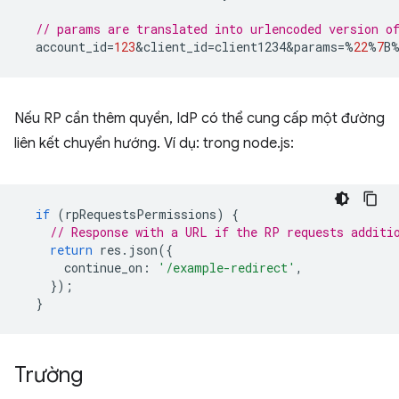
// params are translated into urlencoded version 
account_id
=
123
&
client_id
=
client1234&params
=%
22
%
7
B
Nếu RP cần thêm quyền, IdP có thể cung cấp một đường
liên kết chuyển hướng. Ví dụ: trong node.js:
if
(
rpRequestsPermissions
)
{
// Response with a URL if the RP requests additi
return
res
.
json
({
continue_on
:
'/example-redirect'
,
});
}
Trường