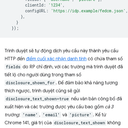
clientId
:
'1234'
,
configURL
:
'https://idp.example/fedcm.json'
,
},
}
});
Trình duyệt sẽ tự động dịch yêu cầu này thành yêu cầu
HTTP đến
điểm cuối xác nhận danh tính
có chứa tham số
fields
do RP chỉ định, với các trường mà trình duyệt đã
tiết lộ cho người dùng trong tham số
disclosure_shown_for
. Để đảm bảo khả năng tương
thích ngược, trình duyệt cũng sẽ gửi
disclosure_text_shown=true
nếu văn bản công bố đã
xuất hiện và các trường được yêu cầu bao gồm
cả 3
trường
:
'name'
,
'email'
và
'picture'
. Kể từ
Chrome 141, giá trị của
disclosure_text_shown
không