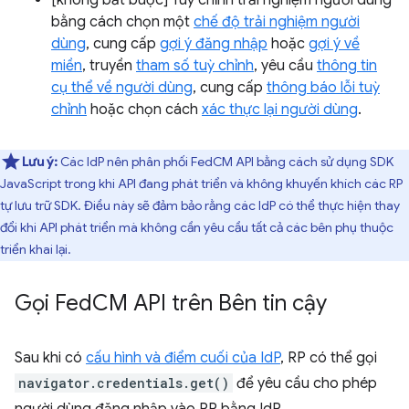
[không bắt buộc] Tuỳ chỉnh trải nghiệm người dùng
bằng cách chọn một
chế độ trải nghiệm người
dùng
, cung cấp
gợi ý đăng nhập
hoặc
gợi ý về
miền
, truyền
tham số tuỳ chỉnh
, yêu cầu
thông tin
cụ thể về người dùng
, cung cấp
thông báo lỗi tuỳ
chỉnh
hoặc chọn cách
xác thực lại người dùng
.
Lưu ý:
Các IdP nên phân phối FedCM API bằng cách sử dụng SDK
JavaScript trong khi API đang phát triển và không khuyến khích các RP
tự lưu trữ SDK. Điều này sẽ đảm bảo rằng các IdP có thể thực hiện thay
đổi khi API phát triển mà không cần yêu cầu tất cả các bên phụ thuộc
triển khai lại.
Gọi Fed
CM API trên Bên tin cậy
Sau khi có
cấu hình và điểm cuối của IdP
, RP có thể gọi
navigator.credentials.get()
để yêu cầu cho phép