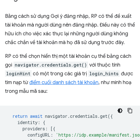
Bằng cách sử dụng Gợi ý đăng nhập, RP có thể đề xuất
tài khoản mà người dùng nên đăng nhập. Điều này có thể
hữu ích cho việc xác thực lại những người dùng không
chắc chắn về tài khoản mà họ đã sử dụng trước đây.
RP có thể chọn hiển thị một tài khoản cụ thể bằng cách
gọi
navigator.credentials.get()
với thuộc tính
loginHint
có một trong các giá trị
login_hints
được
tìm nạp từ
điểm cuối danh sách tài khoản
, như minh hoạ
trong mẫu mã sau:
return
await
navigator
.
credentials
.
get
({
identity
:
{
providers
:
[{
configURL
:
'https://idp.example/manifest.jso