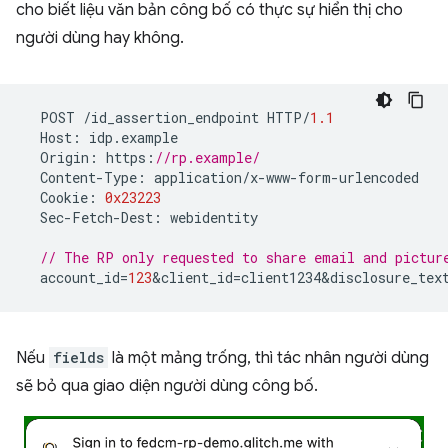
cho biết liệu văn bản công bố có thực sự hiển thị cho
người dùng hay không.
POST
/
id_assertion_endpoint
HTTP
/
1.1
Host
:
idp
.
example
Origin
:
https
:
//rp.example/
Content
-
Type
:
application
/
x
-
www
-
form
-
urlencoded
Cookie
:
0x23223
Sec
-
Fetch
-
Dest
:
webidentity
// The RP only requested to share email and pictur
account_id
=
123
&
client_id
=
client1234&disclosure_tex
Nếu
fields
là một mảng trống, thì tác nhân người dùng
sẽ bỏ qua giao diện người dùng công bố.