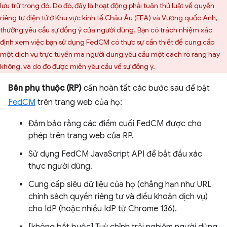
lưu trữ trong đó. Do đó, đây là hoạt động phải tuân thủ luật về quyền
riêng tư điện tử ở Khu vực kinh tế Châu Âu (EEA) và Vương quốc Anh,
thường yêu cầu sự đồng ý của người dùng. Bạn có trách nhiệm xác
định xem việc bạn sử dụng FedCM có thực sự cần thiết để cung cấp
một dịch vụ trực tuyến mà người dùng yêu cầu một cách rõ ràng hay
không, và do đó được miễn yêu cầu về sự đồng ý.
Bên phụ thuộc (RP)
cần hoàn tất các bước sau để bật
FedCM
trên trang web của họ:
Đảm bảo rằng các điểm cuối FedCM được cho
phép trên trang web của RP.
Sử dụng FedCM JavaScript API để bắt đầu xác
thực người dùng.
Cung cấp siêu dữ liệu của họ (chẳng hạn như URL
chính sách quyền riêng tư và điều khoản dịch vụ)
cho IdP (hoặc nhiều IdP từ Chrome 136).