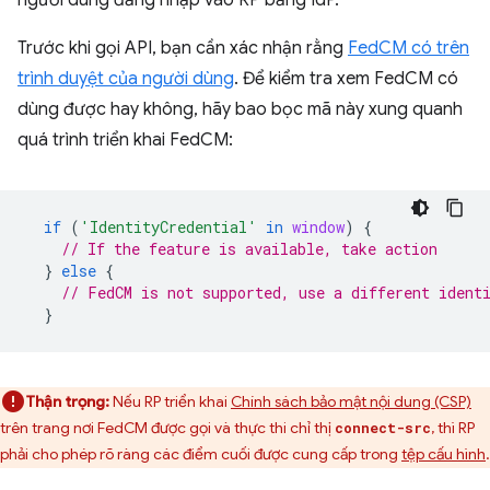
người dùng đăng nhập vào RP bằng IdP.
Trước khi gọi API, bạn cần xác nhận rằng
FedCM có trên
trình duyệt của người dùng
. Để kiểm tra xem FedCM có
dùng được hay không, hãy bao bọc mã này xung quanh
quá trình triển khai FedCM:
if
(
'IdentityCredential'
in
window
)
{
// If the feature is available, take action
}
else
{
// FedCM is not supported, use a different ident
}
Thận trọng:
Nếu RP triển khai
Chính sách bảo mật nội dung (CSP)
trên trang nơi FedCM được gọi và thực thi chỉ thị
, thì RP
connect-src
phải cho phép rõ ràng các điểm cuối được cung cấp trong
tệp cấu hình
.