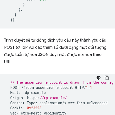
}
},
}
});
Trình duyệt sẽ tự động dịch yêu cầu này thành yêu cầu
POST tới IdP với các tham số dưới dạng một đối tượng
được tuần tự hoá JSON duy nhất được mã hoá theo
URL:
// The assertion endpoint is drawn from the config
POST
/
fedcm_assertion_endpoint
HTTP
/
1.1
Host
:
idp
.
example
Origin
:
https
:
//rp.example/
Content
-
Type
:
application
/
x
-
www
-
form
-
urlencoded
Cookie
:
0x23223
Sec
-
Fetch
-
Dest
:
webidentity