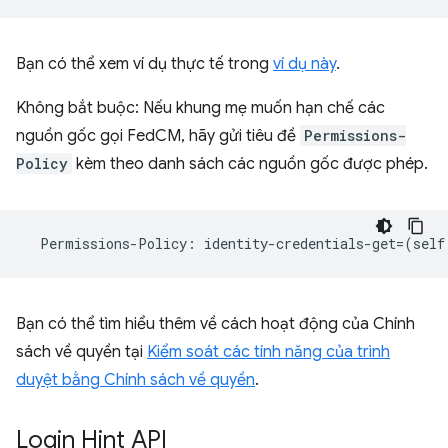
Bạn có thể xem ví dụ thực tế trong
ví dụ này
.
Không bắt buộc: Nếu khung mẹ muốn hạn chế các
nguồn gốc gọi FedCM, hãy gửi tiêu đề
Permissions-
Policy
kèm theo danh sách các nguồn gốc được phép.
Permissions
-
Policy
:
identity
-
credentials
-
get
=
(
self
Bạn có thể tìm hiểu thêm về cách hoạt động của Chính
sách về quyền tại
Kiểm soát các tính năng của trình
duyệt bằng Chính sách về quyền
.
Login Hint API