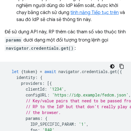
nghiệm người dùng do IdP kiểm soát, được khởi
chạy bằng cách sử dụng
tính năng Tiếp tục trên
và
sau đó IdP sẽ chia sẻ thông tin này.
Để sử dụng API này, RP thêm các tham số vào thuộc tính
params
dưới dạng một đối tượng trong lệnh gọi
navigator.credentials.get()
:
let
{
token
}
=
await
navigator
.
credentials
.
get
({
identity
:
{
providers
:
[{
clientId
:
'1234'
,
configURL
:
'https://idp.example/fedcm.json'
,
// Key/value pairs that need to be passed fr
// RP to the IdP but that don't really play 
// the browser.
params
:
{
IDP_SPECIFIC_PARAM
:
'1'
,
foo
:
'BAR'