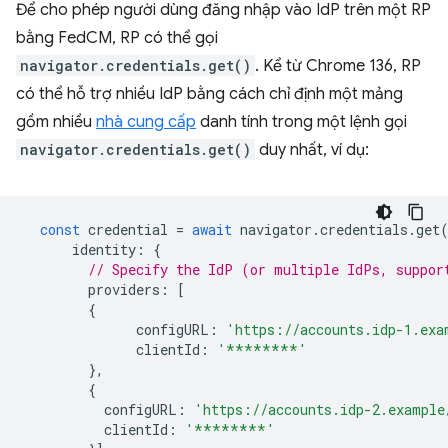
Để cho phép người dùng đăng nhập vào IdP trên một RP
bằng FedCM, RP có thể gọi
navigator.credentials.get()
. Kể từ Chrome 136, RP
có thể hỗ trợ nhiều IdP bằng cách chỉ định một mảng
gồm nhiều
nhà cung cấp
danh tính trong một lệnh gọi
navigator.credentials.get()
duy nhất, ví dụ:
const
credential
=
await
navigator
.
credentials
.
get
identity
:
{
// Specify the IdP (or multiple IdPs, suppor
providers
:
[
{
configURL
:
'https://accounts.idp-1.exa
clientId
:
'********'
},
{
configURL
:
'https://accounts.idp-2.example
clientId
:
'********'