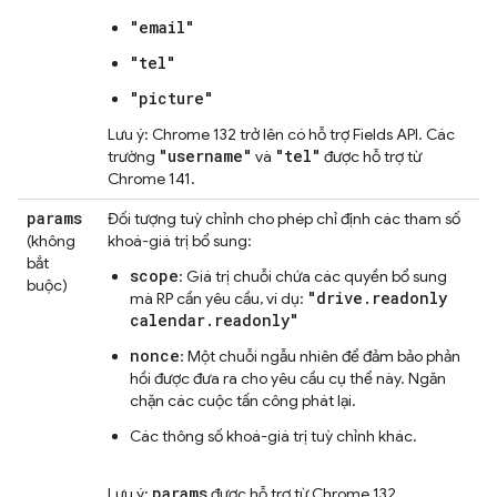
"email"
"tel"
"picture"
Lưu ý: Chrome 132 trở lên có hỗ trợ Fields API. Các
"username"
"tel"
trường
và
được hỗ trợ từ
Chrome 141.
params
Đối tượng tuỳ chỉnh cho phép chỉ định các tham số
(không
khoá-giá trị bổ sung:
bắt
scope
: Giá trị chuỗi chứa các quyền bổ sung
buộc)
"drive.readonly
mà RP cần yêu cầu, ví dụ:
calendar.readonly"
nonce
: Một chuỗi ngẫu nhiên để đảm bảo phản
hồi được đưa ra cho yêu cầu cụ thể này. Ngăn
chặn các cuộc tấn công phát lại.
Các thông số khoá-giá trị tuỳ chỉnh khác.
params
Lưu ý:
được hỗ trợ từ Chrome 132.