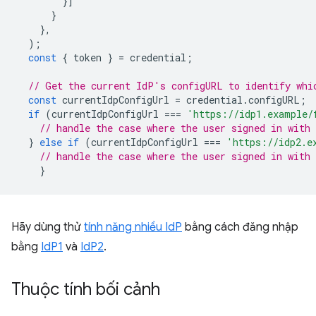
}]
}
},
);
const
{
token
}
=
credential
;
// Get the current IdP's configURL to identify whi
const
currentIdpConfigUrl
=
credential
.
configURL
;
if
(
currentIdpConfigUrl
===
'https://idp1.example/
// handle the case where the user signed in with 
}
else
if
(
currentIdpConfigUrl
===
'https://idp2.e
// handle the case where the user signed in with 
}
Hãy dùng thử
tính năng nhiều IdP
bằng cách đăng nhập
bằng
IdP1
và
IdP2
.
Thuộc tính bối cảnh