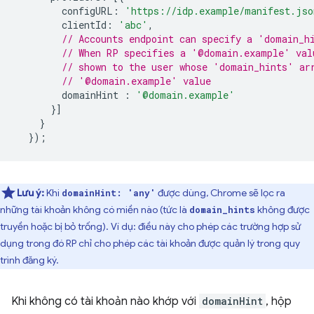
configURL
:
'https://idp.example/manifest.jso
clientId
:
'abc'
,
// Accounts endpoint can specify a 'domain_h
// When RP specifies a '@domain.example' val
// shown to the user whose 'domain_hints' ar
// '@domain.example' value
domainHint
:
'@domain.example'
}]
}
});
Lưu ý:
Khi
được dùng, Chrome sẽ lọc ra
domainHint: 'any'
những tài khoản không có miền nào (tức là
không được
domain_hints
truyền hoặc bị bỏ trống). Ví dụ: điều này cho phép các trường hợp sử
dụng trong đó RP chỉ cho phép các tài khoản được quản lý trong quy
trình đăng ký.
Khi không có tài khoản nào khớp với
domainHint
, hộp