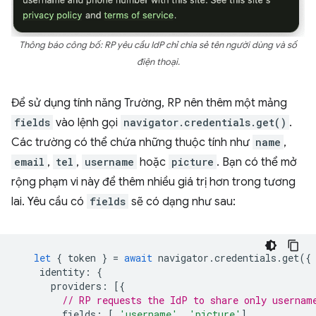
Thông báo công bố: RP yêu cầu IdP chỉ chia sẻ tên người dùng và số
điện thoại.
Để sử dụng tính năng Trường, RP nên thêm một mảng
fields
vào lệnh gọi
navigator.credentials.get()
.
Các trường có thể chứa những thuộc tính như
name
,
email
,
tel
,
username
hoặc
picture
. Bạn có thể mở
rộng phạm vi này để thêm nhiều giá trị hơn trong tương
lai. Yêu cầu có
fields
sẽ có dạng như sau:
let
{
token
}
=
await
navigator
.
credentials
.
get
({
identity
:
{
providers
:
[{
// RP requests the IdP to share only usernam
fields
:
[
'username'
,
'picture'
],