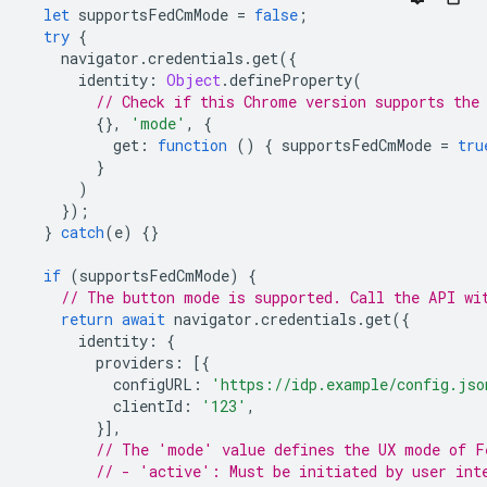
let
supportsFedCmMode
=
false
;
try
{
navigator
.
credentials
.
get
({
identity
:
Object
.
defineProperty
(
// Check if this Chrome version supports the
{},
'mode'
,
{
get
:
function
()
{
supportsFedCmMode
=
tru
}
)
});
}
catch
(
e
)
{}
if
(
supportsFedCmMode
)
{
// The button mode is supported. Call the API wi
return
await
navigator
.
credentials
.
get
({
identity
:
{
providers
:
[{
configURL
:
'https://idp.example/config.jso
clientId
:
'123'
,
}],
// The 'mode' value defines the UX mode of F
// - 'active': Must be initiated by user int