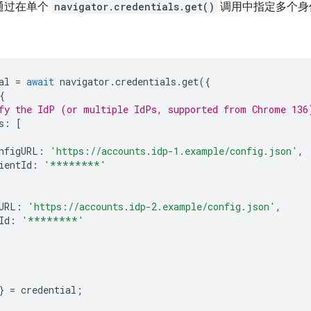
以通过在单个
navigator.credentials.get()
调用中指定多个身
al
=
await
navigator
.
credentials
.
get
({
{
fy the IdP (or multiple IdPs, supported from Chrome 136
s
:
[
nfigURL
:
'https://accounts.idp-1.example/config.json'
,
ientId
:
'********'
URL
:
'https://accounts.idp-2.example/config.json'
,
Id
:
'********'
}
=
credential
;