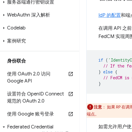
服务器端通行密钥设置
Web
Authn 深入解析
IdP 的配置
和端
Codelab
在调用 API 
FedCM 实现周
案例研究
if
(
'IdentityC
身份联合
// If the fe
}
else
{
使用 OAuth 2
.
0 访问
// FedCM is 
Google API
}
设置符合 Open
ID Connect
规范的 OAuth 2
.
0
注意
：
如果 RP 在调
使用 Google 账号登录
端点。
如需允许用户使用 
Federated Credential