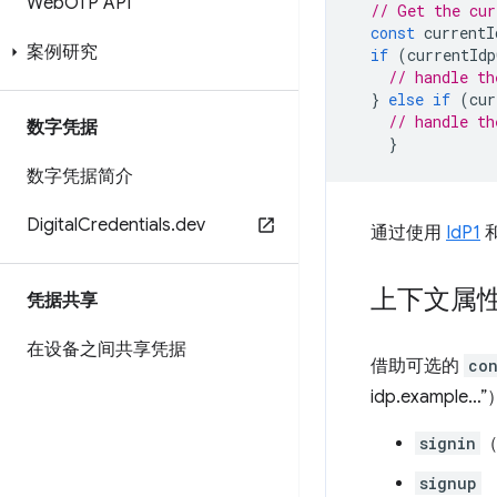
Web
OTP API
// Get the cur
const
currentI
案例研究
if
(
currentIdp
// handle th
}
else
if
(
cur
// handle th
数字凭据
}
数字凭据简介
Digital
Credentials
.
dev
通过使用
IdP1
上下文属
凭据共享
在设备之间共享凭据
借助可选的
co
idp.examp
signin
signup