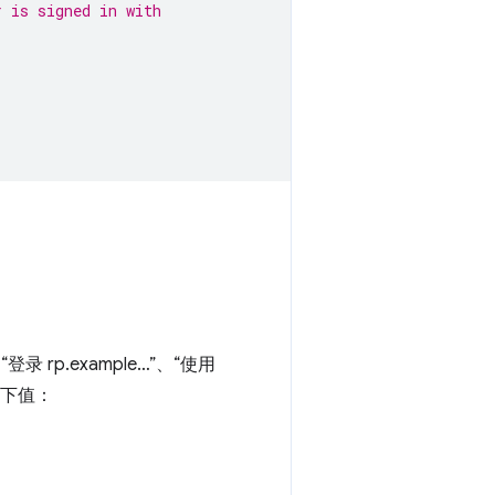
r is signed in with
 rp.example…”、“使用
下值：