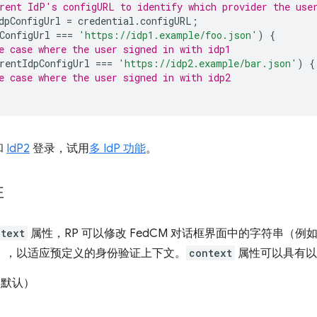
rent IdP's configURL to identify which provider the use
dpConfigUrl
=
credential
.
configURL
;
ConfigUrl
===
'https://idp1.example/foo.json'
)
{
e case where the user signed in with idp1
rentIdpConfigUrl
===
'https://idp2.example/bar.json'
)
{
e case where the user signed in with idp2
和
IdP2
登录，试用
多 IdP 功能
。
性
ntext
属性，RP 可以修改 FedCM 对话框界面中的字符串（例如“登录
le…”），以适应预定义的身份验证上下文。
context
属性可以具有以
（默认）