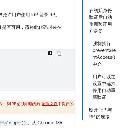
在初始身份
允许用户使用 IdP 登录 RP。
验证后自动
重新验证用
CM 是否可用，请将此代码封装在
户身份
强制执行
preventSile
ntAccess()
中介
用户可以在
设置中选择
停用自动重
新验证
令，则 RP 必须明确允许
配置文件
中提供的
断开 IdP 与
RP 的连接
tials.get()
。从 Chrome 136