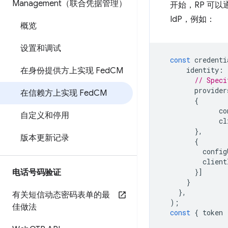
Management（联合凭据管理）
开始，RP 可
IdP，例如：
概览
设置和调试
const
credenti
identity
:
在身份提供方上实现 Fed
CM
// Speci
provider
在信赖方上实现 Fed
CM
{
co
自定义和停用
cl
},
版本更新记录
{
config
client
}]
电话号码验证
}
},
有关短信动态密码表单的最
);
佳做法
const
{
token