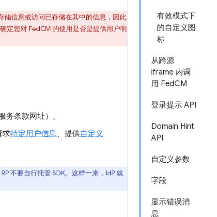
有效模式下
设备上存储信息或访问已存储在其中的信息，因此
的自定义图
任确定您对 FedCM 的使用是否是提供用户明
标
从跨源
iframe 内调
用 FedCM
登录提示 API
策和服务条款网址）。
Domain Hint
请求
特定用户信息
、提供
自定义
API
自定义参数
建议 RP 不要自行托管 SDK。这样一来，IdP 就
字段
显示错误消
息