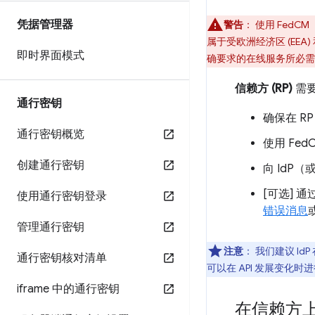
凭据管理器
警告
：
使用 FedC
属于受欧洲经济区 (EEA
即时界面模式
确要求的在线服务所必需
信赖方 (RP)
需
通行密钥
确保在 RP
通行密钥概览
使用 FedC
创建通行密钥
向 IdP
[可选] 通
使用通行密钥登录
错误消息
管理通行密钥
注意
：
我们建议 IdP 
通行密钥核对清单
可以在 API 发展变化
iframe 中的通行密钥
在信赖方上