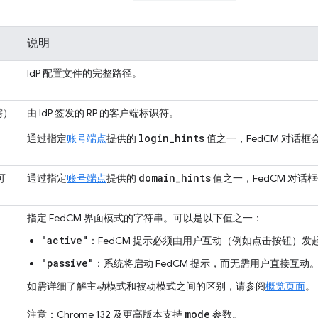
说明
IdP 配置文件的完整路径。
需）
由 IdP 签发的 RP 的客户端标识符。
login
_
hints
通过指定
账号端点
提供的
值之一，FedCM 对话
domain
_
hints
可
通过指定
账号端点
提供的
值之一，FedCM 对
指定 FedCM 界面模式的字符串。可以是以下值之一：
"active"
：FedCM 提示必须由用户互动（例如点击按钮）发
"passive"
：系统将启动 FedCM 提示，而无需用户直接互动
如需详细了解主动模式和被动模式之间的区别，请参阅
概览页面
。
mode
注意：Chrome 132 及更高版本支持
参数。