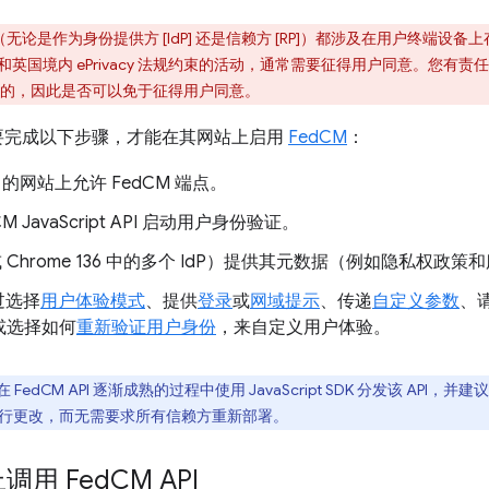
M（无论是作为身份提供方 [IdP] 还是信赖方 [RP]）都涉及在用户终端
) 和英国境内 ePrivacy 法规约束的活动，通常需要征得用户同意。您有责
的，因此是否可以免于征得用户同意。
要完成以下步骤，才能在其网站上启用
FedCM
：
 的网站上允许 FedCM 端点。
M JavaScript API 启动用户身份验证。
（或 Chrome 136 中的多个 IdP）提供其元数据（例如隐私权政
过选择
用户体验模式
、提供
登录
或
网域提示
、传递
自定义参数
、
或选择如何
重新验证用户身份
，来自定义用户体验。
在 FedCM API 逐渐成熟的过程中使用 JavaScript SDK 分发该 API，并
时进行更改，而无需要求所有信赖方重新部署。
调用 Fed
CM API