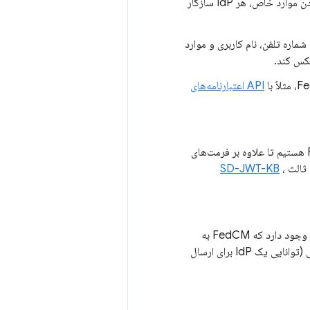
راه‌هایی هستیم که به RPها اجازه دهیم به جای فهرست کردن موارد خاص، هر IdP سازگار
شماره تلفن، نام کاربری و موارد
API اعتبارنامه‌های
روش‌هایی برای گسترش FedCM هستیم تا علاوه بر فرمت‌های
SD-JWT-KB
،
وجود دارد که FedCM به
خوبی از آنها پشتیبانی نمی‌کند و ما می‌خواهیم روی آنها کار کنیم، مانند خروج از کانال جلویی (توانایی یک IdP برای ارسال