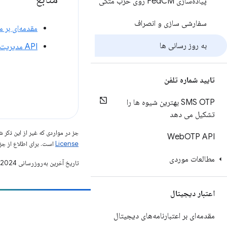
پیاده‌سازی Fed
CM روی حزب متکی
سفارشی سازی و انصراف
مقدمه‌ای بر م
به روز رسانی ها
API مدیریت اعتبارنامه فدرال: راهنمای توسعه‌دهندگان
تایید شماره تلفن
SMS OTP بهترین شیوه ها را
تشکیل می دهد
جز در مواردی که غیر از این ذک
Web
OTP API
License
است. برای اطلاع از جز
مطالعات موردی
تاریخ آخرین به‌روزرسانی 2024-01-30 به‌وقت ساعت هماهنگ جهانی.
اعتبار دیجیتال
مشارکت
مقدمه‌ای بر اعتبارنامه‌های دیجیتال
یک اشکال را ثبت کنید