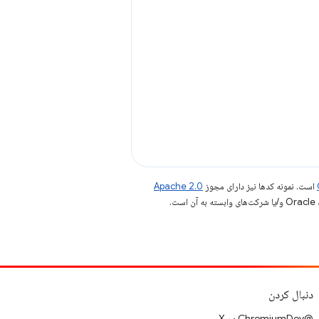
است. نمونه کدها نیز دارای مجوز
Apache 2.0
.
دنبال کردن
@ChromiumDev در X