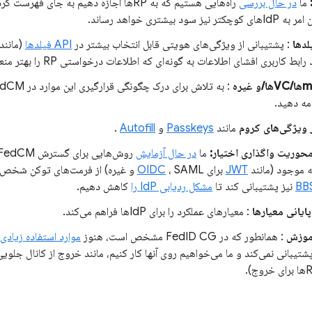
ما
در حال بررسی
 سود بیشتری خواهد رساند.
: پشتیبانی از ویژگی‌های هویتی قابل انتخاب بیشتر در
API فیلدها
(مانند 
بط کاربری افشای اطلاعات به گونه‌ای که اطلاعات درخواستی RP را بهتر منعکس کند.
: به تلاش برای درک چگونگی قرارگیری این موارد در FedCM، مثلاً با
امه دهید.
ر ویژگی‌های کروم
مانند
Passkeys
و
Autofill
.
ما
در حال آزمایش
 موجود (مانند
JWT
برای
، SAML و غیره) از فرمت‌های توکن شخص ثالث
OIDC
BB
نیز پشتیبانی کند تا
مشکل ردیابی IdP را
کاهش دهیم.
ایانی معیارها
: معیارهای عملکرد را برای IdPها فراهم می‌کند.
آموزش
: همانطور که در FedID CG مشخص است، هنوز
موارد استفاده زیادی