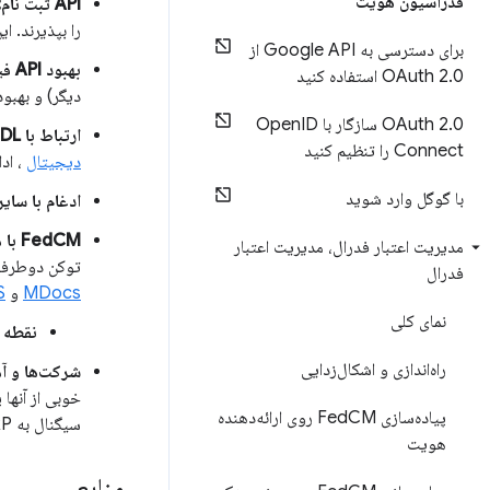
فدراسیون هویت
API ثبت نام:
را بپذیرند. این امر به IdPهای کوچکتر نیز
برای دسترسی به Google API از
بهبود API فیلدها
0 استفاده کنید
.
OAuth 2
دیگر) و بهبود را
0 سازگار با Open
.
OAuth 2
ID
ارتباط با mDLها/VCها/و غیره
Connect را تنظیم کنید
دیجیتال
، اد
با گوگل وارد شوید
ادغام با سای
FedCM با محوریت واگذاری اختیار:
مدیریت اعتبار فدرال، مدیریت اعتبار
توکن دوطرفه
فدرال
MDocs
و
S
نمای کلی
نقطه پ
راه‌اندازی و اشکال‌زدایی
شرکت‌ها و 
پیاده‌سازی Fed
CM روی ارائه‌دهنده
سیگنال به RPها برای خروج).
هویت
منابع