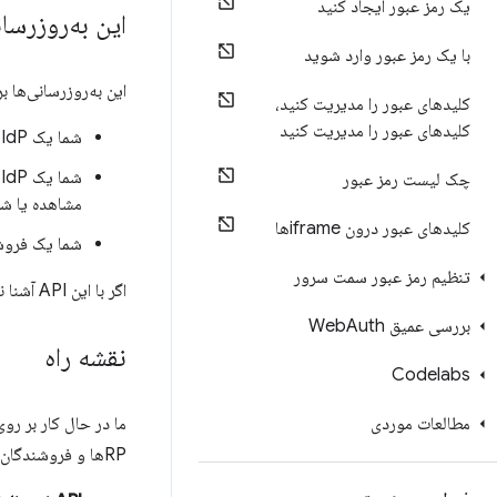
یک رمز عبور ایجاد کنید
این به‌روزرسا
با یک رمز عبور وارد شوید
این به‌روزرسانی‌ها 
کلیدهای عبور را مدیریت کنید،
کلیدهای عبور را مدیریت کنید
شما یک IdP هستید که از API مدیریت اعتبارنامه فدرال استفاده می‌کنید.
چک لیست رمز عبور
مشاهده یا ش
کلیدهای عبور درون iframeها
شما یک فروشنده
تنظیم رمز عبور سمت سرور
اگر با این API آشنا نیستید یا هنوز با آن کار نکرده‌اید،
بررسی عمیق Web
Auth
نقشه راه
Codelabs
مطالعات موردی
RPها و فروشندگان مرورگر شنیده‌ایم. ما معتقدیم که می‌دانیم چگونه این مشکلات را حل کنیم: