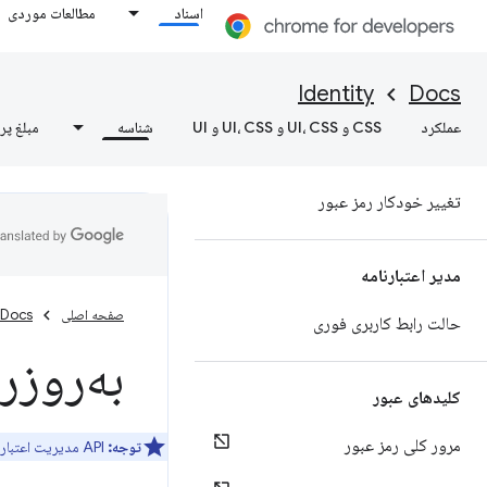
سیستم
اسناد
مطالعات موردی
بهترین شیوه های فرم ثبت نام
Identity
Docs
بهترین شیوه‌های خروج از سیستم
عملکرد
CSS و UI، CSS و UI، CSS و UI
شناسه
مبلغ پر
تغییر رمزهای عبور
تغییر خودکار رمز عبور
مدیر اعتبارنامه
صفحه اصلی
Docs
حالت رابط کاربری فوری
به‌روزرسانی‌های 
کلیدهای عبور
مرور کلی رمز عبور
توجه:
API مدیریت اعتبارنامه فدرال