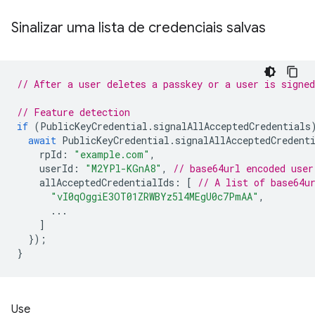
Sinalizar uma lista de credenciais salvas
// After a user deletes a passkey or a user is signed
// Feature detection
if
(
PublicKeyCredential
.
signalAllAcceptedCredentials
await
PublicKeyCredential
.
signalAllAcceptedCredent
rpId
:
"example.com"
,
userId
:
"M2YPl-KGnA8"
,
// base64url encoded user
allAcceptedCredentialIds
:
[
// A list of base64u
"vI0qOggiE3OT01ZRWBYz5l4MEgU0c7PmAA"
,
...
]
});
}
Use