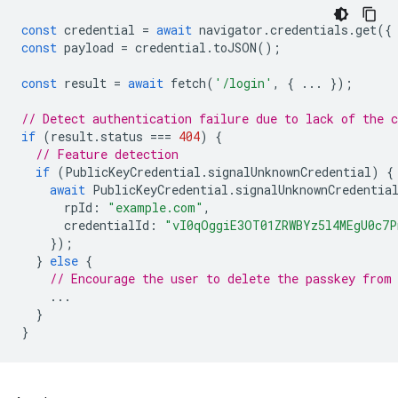
const
credential
=
await
navigator
.
credentials
.
get
({
const
payload
=
credential
.
toJSON
();
const
result
=
await
fetch
(
'/login'
,
{
...
});
// Detect authentication failure due to lack of the c
if
(
result
.
status
===
404
)
{
// Feature detection
if
(
PublicKeyCredential
.
signalUnknownCredential
)
{
await
PublicKeyCredential
.
signalUnknownCredentia
rpId
:
"example.com"
,
credentialId
:
"vI0qOggiE3OT01ZRWBYz5l4MEgU0c7
});
}
else
{
// Encourage the user to delete the passkey from
...
}
}