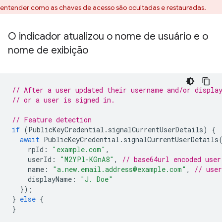
entender como as chaves de acesso são ocultadas e restauradas.
O indicador atualizou o nome de usuário e o
nome de exibição
// After a user updated their username and/or displa
// or a user is signed in.
// Feature detection
if
(
PublicKeyCredential
.
signalCurrentUserDetails
)
{
await
PublicKeyCredential
.
signalCurrentUserDetails
rpId
:
"example.com"
,
userId
:
"M2YPl-KGnA8"
,
// base64url encoded user
name
:
"a.new.email.address@example.com"
,
// use
displayName
:
"J. Doe"
});
}
else
{
}