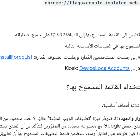
.
chrome://flags#enable-isolated-web
بيق إلى القائمة المسموح بها إلى الموافقة تلقائيًا على جميع إصداراته.
 المسموح بها في السياسات الأساسية التالية:
ة إلى جلسات المستخدمين المُدارة وجلسات الضيوف المُدارة:
stallForceList
ى Kiosk:
DeviceLocalAccounts
خدام القائمة المسموح بها؟
 ثلاثة أهداف أساسية.
ار والجودة
: لا تتوفّر ميزة "تطبيقات الويب المثبَّتة" حاليًا إلا لعدد محدود من ا
من تطوير المنتج. تعمل Google مع مجموعة محدّدة من المطوّرين للتأكّد من أنّ 