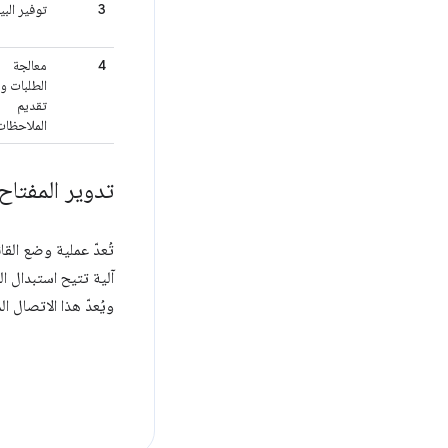
3
توفير البي
4
معالجة
الطلبات و
تقديم
الملاحظات
تدوير المفتاح
تُعدّ عملية وضع القا
آلية تتيح استبدال ال
ويُعدّ هذا الاتصال ا