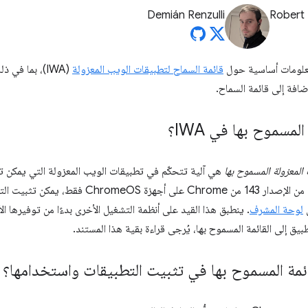
Demián Renzulli
Robert
معلومات أساسية حول
قائمة السماح لتطبيقات الويب المعزولة
(IWA)، بما ف
ضافة إلى قائمة السماح.
لمسموح بها في IWA؟
المعزولة المسموح بها
هي آلية تتحكّم في تطبيقات الويب المعزولة التي يمكن ت
المستخدمين. اعتبارًا من الإصدار 143 من rome
ل
لوحة المشرف
. ينطبق هذا القيد على أنظمة التشغيل الأخرى بدءًا من توفيرها ال
يق إلى القائمة المسموح بها، يُرجى قراءة بقية هذا المستند.
ئمة المسموح بها في تثبيت التطبيقات واستخدامها؟