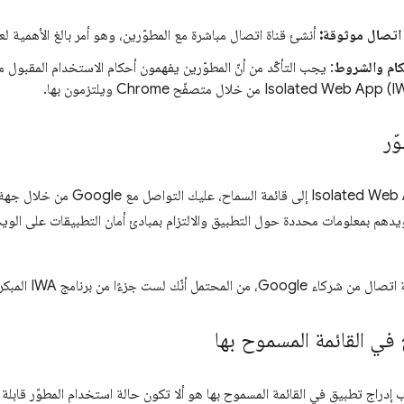
اتصال موثوقة:
أنشئ قناة اتصال مباشرة مع المطوّرين، وهو أمر بالغ الأهمية ل
حكام والشروط
ّر
لإضافة تطبيق Isolated Web App إلى ق
ب تزويدهم بمعلومات محددة حول التطبيق والالتزام بمبادئ أمان التطبيقات على الو
لمحتمل أنّك لست جزءًا من برنامج IWA المبكر.
 في القائمة المسموح بها
إدراج تطبيق في القائمة المسموح بها هو ألا تكون حالة استخدام المطوّر قابل