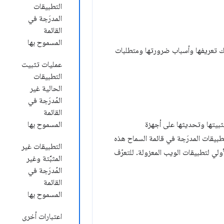
التطبيقات
المدرَجة في
القائمة
المسموح بها
ي ذلك تعريفها وأسباب ضرورتها ومتطلبات
عمليات تثبيت
التطبيقات
الحالية غير
المُدرَجة في
القائمة
ثبيتها وتحديثها على أجهزة
المسموح بها
Ch على أجهزة ChromeOS فقط، يمكن تثبيت التطبيقات المدرَجة في قائمة السماح هذه
التطبيقات غير
أولي لتطبيقات الويب المعزولة. للتعرّف
المثبَّتة وغير
المُدرَجة في
القائمة
المسموح بها
اعتبارات أخرى