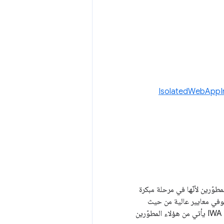
IsolatedWebAppIn
لمطوّرين لأنّها في مرحلة مبكرة
المنتج يستوفي معايير عالية من حيث
الثبات والجودة قبل طرحه على نطاق أوسع. ستضمن قائمة التطبيقات المسموح بها أنّ تطبيق IWA يأتي من هؤلاء المطوّرين