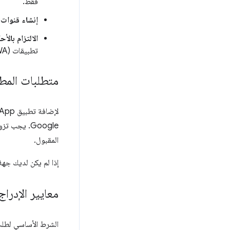
فقط.
إنشاء قنوات 
الالتزام بالأ
تطبيقات Isolated Web App (IWA) من خلال متصفّح Chrome ويلتزمون بها.
متطلبات المطو
Google. يج
المقبول.
إذا لم يكن لديك جهة اتصال من شركاء Google، من ا
معايير الإدراج
الشرط الأساسي لطلب 