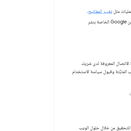
عمليات مثل
تغيير المفاتيح
.
: يجب التأكّد من أنّ المطوّرين يفهمون أحكام الاستخدام المقبول من Google الخاصة بنشر
ائمة السماح، عليك التواصل مع Google من خلال جهة الاتصال المعروفة لدى شريك
يب المثبَّتة وقبول سياسة الاستخدام
ة للتحقيق من خلال حلول الويب