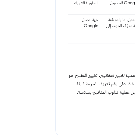
يسجّل المطوّر/الشريك تطبيق IWA باستخدام النموذج المقدَّم. يمكنك التواصل مع Google للحصول
المطوّر / الشريك
 عمل، إما بالموافقة
جهة اتصال
ة معرّف الحزمة إلى
Google
 عملية
تغيير المفاتيح
. تغيير المفتاح هو
فاظ على رقم تعريف الحزمة ثابتًا.
فعيل عملية تناوب المفاتيح بسلاسة.