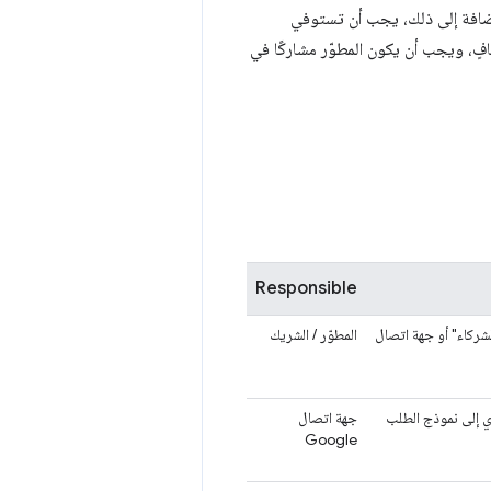
إضافة إلى ذلك، يجب أن تستوفي
ًا لتطبيقات الويب المعزولة (IWA) متطلباتها بشكل كافٍ، ويجب أن يكون المطوّر مشاركًا في
Responsible
عيّنة له في Google (فريق "هندسة الشركاء" أو جهة اتصال
المطوّر / الشريك
 رابط يؤدي إلى نموذج الطلب
جهة اتصال
Google