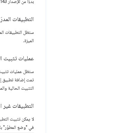
بدءًا من الإصدار 143 من Chrome، يمكنك توقُّع السلوك التالي.
التطبيقات المدرَ
ستظل التطبيقات المد
الميزة.
عمليات تثبيت الت
ستظل عمليات تثبيت ا
تمت إضافة تطبيق إلى
التثبيت الحالية والم
التطبيقات غير الم
لا يمكن تثبيت التطب
في "وضع المطوّر" ب