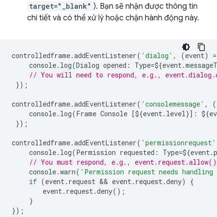
target="_blank"
). Bạn sẽ nhận được thông tin
chi tiết và có thể xử lý hoặc chặn hành động này.
controlledframe
.
addEventListener
(
'dialog'
,
(
event
)
=
console
.
log
(
Dialog
opened
:
Type
=
$
{
event
.
message
// You will need to respond, e.g., event.dialog.
});
controlledframe
.
addEventListener
(
'consolemessage'
,
(
console
.
log
(
Frame
Console
[
$
{
event
.
level
}]
:
$
{
ev
});
controlledframe
.
addEventListener
(
'permissionrequest'
console
.
log
(
Permission
requested
:
Type
=
$
{
event
.
// You must respond, e.g., event.request.allow(
console
.
warn
(
'Permission request needs handling 
if
(
event
.
request
 && 
event
.
request
.
deny
)
{
event
.
request
.
deny
();
}
});