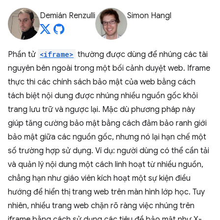
Demián Renzulli
Simon Hangl
Phần tử
<iframe>
thường được dùng để nhúng các tài
nguyên bên ngoài trong một bối cảnh duyệt web. Iframe
thực thi các chính sách bảo mật của web bằng cách
tách biệt nội dung được nhúng nhiều nguồn gốc khỏi
trang lưu trữ và ngược lại. Mặc dù phương pháp này
giúp tăng cường bảo mật bằng cách đảm bảo ranh giới
bảo mật giữa các nguồn gốc, nhưng nó lại hạn chế một
số trường hợp sử dụng. Ví dụ: người dùng có thể cần tải
và quản lý nội dung một cách linh hoạt từ nhiều nguồn,
chẳng hạn như giáo viên kích hoạt một sự kiện điều
hướng để hiển thị trang web trên màn hình lớp học. Tuy
nhiên, nhiều trang web chặn rõ ràng việc nhúng trên
iframe bằng cách sử dụng các tiêu đề bảo mật như X-