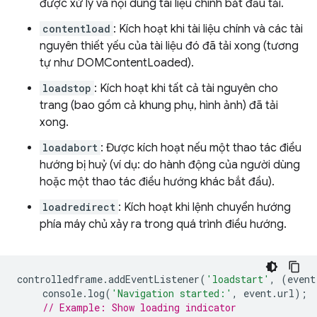
được xử lý và nội dung tài liệu chính bắt đầu tải.
contentload
: Kích hoạt khi tài liệu chính và các tài
nguyên thiết yếu của tài liệu đó đã tải xong (tương
tự như DOMContentLoaded).
loadstop
: Kích hoạt khi tất cả tài nguyên cho
trang (bao gồm cả khung phụ, hình ảnh) đã tải
xong.
loadabort
: Được kích hoạt nếu một thao tác điều
hướng bị huỷ (ví dụ: do hành động của người dùng
hoặc một thao tác điều hướng khác bắt đầu).
loadredirect
: Kích hoạt khi lệnh chuyển hướng
phía máy chủ xảy ra trong quá trình điều hướng.
controlledframe
.
addEventListener
(
'loadstart'
,
(
event
console
.
log
(
'Navigation started:'
,
event
.
url
);
// Example: Show loading indicator