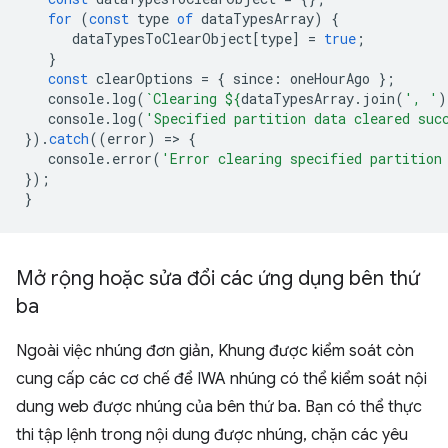
for
(
const
type
of
dataTypesArray
)
{
dataTypesToClearObject
[
type
]
=
true
;
}
const
clearOptions
=
{
since
:
oneHourAgo
};
console
.
log
(
`Clearing 
${
dataTypesArray
.
join
(
', '
)
console
.
log
(
'Specified partition data cleared suc
}).
catch
((
error
)
=
>
{
console
.
error
(
'Error clearing specified partition
});
}
Mở rộng hoặc sửa đổi các ứng dụng bên thứ
ba
Ngoài việc nhúng đơn giản, Khung được kiểm soát còn
cung cấp các cơ chế để IWA nhúng có thể kiểm soát nội
dung web được nhúng của bên thứ ba. Bạn có thể thực
thi tập lệnh trong nội dung được nhúng, chặn các yêu