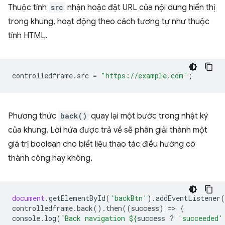
Thuộc tính
src
nhận hoặc đặt URL của nội dung hiển thị
trong khung, hoạt động theo cách tương tự như thuộc
tính HTML.
controlledframe
.
src
=
"https://example.com"
;
Phương thức
back()
quay lại một bước trong nhật ký
của khung. Lời hứa được trả về sẽ phân giải thành một
giá trị boolean cho biết liệu thao tác điều hướng có
thành công hay không.
document
.
getElementById
(
'backBtn'
).
addEventListener
(
controlledframe
.
back
().
then
((
success
)
=
>
{
console
.
log
(
`Back navigation 
${
success
?
'succeeded'