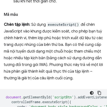
sau khi hết thời gian chờ.
Mã mẫu
Chèn tập lệnh
: Sử dụng
executeScript()
để chèn
JavaScript vào khung được kiểm soát, cho phép bạn tuỳ
chỉnh hành vi, thêm lớp phủ hoặc trích xuất dữ liệu từ các
trang được nhúng của bên thứ ba. Bạn có thể cung cấp
mã nội tuyến dưới dạng một chuỗi hoặc tham chiếu một
hoặc nhiều tệp kịch bản (bằng cách sử dụng đường dẫn
tương đối trong gói IWA). Phương thức này trả về một lời
hứa phân giải thành kết quả thực thi của tập lệnh –
thường là giá trị của câu lệnh cuối cùng.
document
.
getElementById
(
'scriptBtn'
).
addEventListene
controlledframe
.
executeScript
({
code
:
`document.body.style.backgroundColor = '