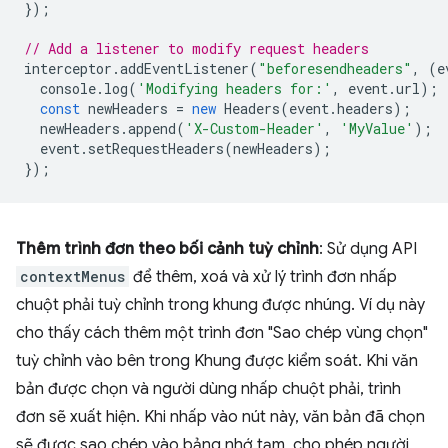
});
// Add a listener to modify request headers
interceptor
.
addEventListener
(
"beforesendheaders"
,
(
e
console
.
log
(
'Modifying headers for:'
,
event
.
url
);
const
newHeaders
=
new
Headers
(
event
.
headers
);
newHeaders
.
append
(
'X-Custom-Header'
,
'MyValue'
);
event
.
setRequestHeaders
(
newHeaders
);
});
Thêm trình đơn theo bối cảnh tuỳ chỉnh
: Sử dụng API
contextMenus
để thêm, xoá và xử lý trình đơn nhấp
chuột phải tuỳ chỉnh trong khung được nhúng. Ví dụ này
cho thấy cách thêm một trình đơn "Sao chép vùng chọn"
tuỳ chỉnh vào bên trong Khung được kiểm soát. Khi văn
bản được chọn và người dùng nhấp chuột phải, trình
đơn sẽ xuất hiện. Khi nhấp vào nút này, văn bản đã chọn
sẽ được sao chép vào bảng nhớ tạm, cho phép người