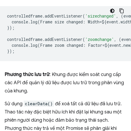
controlledframe
.
addEventListener
(
'sizechanged'
,
(
eve
console
.
log
(
Frame
size
changed
:
Width
=
$
{
event
.
widt
});
controlledframe
.
addEventListener
(
'zoomchange'
,
(
even
console
.
log
(
Frame
zoom
changed
:
Factor
=
$
{
event
.
new
});
Phương thức lưu trữ
: Khung được kiểm soát cung cấp
các API để quản lý dữ liệu được lưu trữ trong phân vùng
của khung.
Sử dụng
clearData()
để xoá tất cả dữ liệu đã lưu trữ.
Thao tác này đặc biệt hữu ích khi đặt lại khung sau một
phiên người dùng hoặc đảm bảo trạng thái sạch.
Phương thức này trả về một Promise sẽ phân giải khi