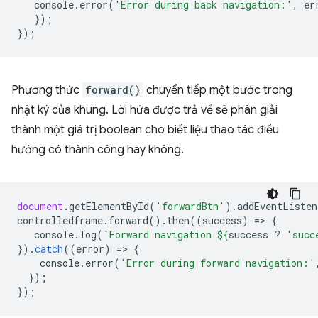
console
.
error
(
'Error during back navigation:'
,
er
});
});
Phương thức
forward()
chuyển tiếp một bước trong
nhật ký của khung. Lời hứa được trả về sẽ phân giải
thành một giá trị boolean cho biết liệu thao tác điều
hướng có thành công hay không.
document
.
getElementById
(
'forwardBtn'
).
addEventListen
controlledframe
.
forward
().
then
((
success
)
=
>
{
console
.
log
(
`Forward navigation 
${
success
?
'succ
}).
catch
((
error
)
=
>
{
console
.
error
(
'Error during forward navigation:'
});
});