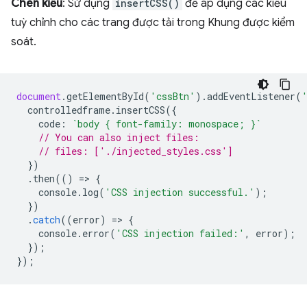
Chèn kiểu
: Sử dụng
insertCSS()
để áp dụng các kiểu
tuỳ chỉnh cho các trang được tải trong Khung được kiểm
soát.
document
.
getElementById
(
'cssBtn'
).
addEventListener
(
controlledframe
.
insertCSS
({
code
:
`body { font-family: monospace; }`
// You can also inject files:
// files: ['./injected_styles.css']
})
.
then
(()
=
>
{
console
.
log
(
'CSS injection successful.'
);
})
.
catch
((
error
)
=
>
{
console
.
error
(
'CSS injection failed:'
,
error
);
});
});