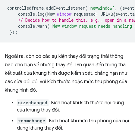
controlledframe
.
addEventListener
(
'newwindow'
,
(
event
console
.
log
(
New
window
requested
:
URL
=
$
{
event
.
ta
// Decide how to handle this, e.g., open in a ne
console
.
warn
(
'New window request needs handling 
});
Ngoài ra, còn có các sự kiện thay đổi trạng thái thông
báo cho bạn về những thay đổi liên quan đến trạng thái
kết xuất của khung hình được kiểm soát, chẳng hạn như
các sửa đổi đối với kích thước hoặc mức thu phóng của
khung hình đó.
sizechanged
: Kích hoạt khi kích thước nội dung
của khung thay đổi.
zoomchange
: Kích hoạt khi mức thu phóng của nội
dung khung thay đổi.