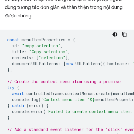
dùng tương tác đơn giản và thân thiện trong nội dung
được nhúng.
const
menuItemProperties
=
{
id
:
"copy-selection"
,
title
:
"Copy selection"
,
contexts
:
[
"selection"
],
documentURLPatterns
:
[
new
URLPattern
({
hostname
:
};
// Create the context menu item using a promise
try
{
await
controlledframe
.
contextMenus
.
create
(
menuItem
console
.
log
(
`Context menu item "
${
menuItemProperti
}
catch
(
error
)
{
console
.
error
(
`Failed to create context menu item:
}
// Add a standard event listener for the 'click' eve