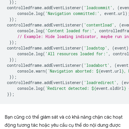
});
controlledframe
.
addEventListener
(
'loadcommit'
,
(
even
console
.
log
(
'Navigation committed:'
,
event
.
url
)
});
controlledframe
.
addEventListener
(
'contentload'
,
(
eve
console
.
log
(
'Content loaded for:'
,
controlledfr
// Example: Hide loading indicator, maybe run in
});
controlledframe
.
addEventListener
(
'loadstop'
,
(
event
)
console
.
log
(
'All resources loaded for:'
,
contro
});
controlledframe
.
addEventListener
(
'loadabort'
,
(
event
console
.
warn
(
`Navigation aborted: 
${
event
.
url
}
, 
});
controlledframe
.
addEventListener
(
'loadredirect'
,
(
ev
console
.
log
(
`Redirect detected: 
${
event
.
oldUrl
}
 
});
Bạn cũng có thể giám sát và có khả năng chặn các hoạt
động tương tác hoặc yêu cầu cụ thể do nội dung được