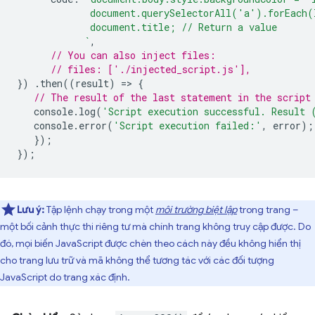
             document.querySelectorAll('a').forEach(
             document.title; // Return a value
            `
,
// You can also inject files:
// files: ['./injected_script.js'],
})
.
then
((
result
)
=
>
{
// The result of the last statement in the script
console
.
log
(
'Script execution successful. Result 
console
.
error
(
'Script execution failed:'
,
error
);
});
});
Lưu ý:
Tập lệnh chạy trong một
môi trường biệt lập
trong trang –
một bối cảnh thực thi riêng tư mà chính trang không truy cập được. Do
đó, mọi biến JavaScript được chèn theo cách này đều không hiển thị
cho trang lưu trữ và mã không thể tương tác với các đối tượng
JavaScript do trang xác định.