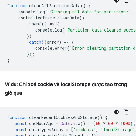
function
clearAllPartitionData
()
{
console
.
log
(
'Clearing all data for partition:'
,
controlledframe
.
clearData
()
.
then
(()
=
>
{
console
.
log
(
'Partition data cleared succe
})
.
catch
((
error
)
=
>
{
console
.
error
(
'Error clearing partition d
});
}
Ví dụ: Chỉ xoá cookie và localStorage được tạo trong
giờ qua
function
clearRecentCookiesAndStorage
()
{
const
oneHourAgo
=
Date
.
now
()
-
(
60
*
60
*
1000
);
const
dataTypesArray
=
[
'cookies'
,
'localStorage'
const
dataTypesToClearObject
=
{};