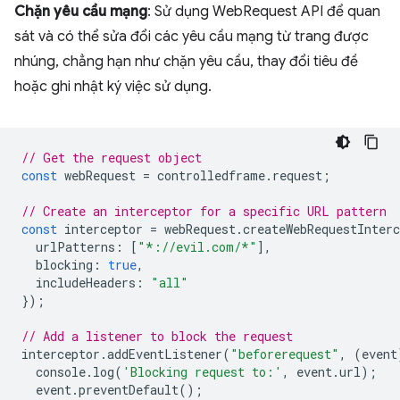
Chặn yêu cầu mạng
: Sử dụng WebRequest API để quan
sát và có thể sửa đổi các yêu cầu mạng từ trang được
nhúng, chẳng hạn như chặn yêu cầu, thay đổi tiêu đề
hoặc ghi nhật ký việc sử dụng.
// Get the request object
const
webRequest
=
controlledframe
.
request
;
// Create an interceptor for a specific URL pattern
const
interceptor
=
webRequest
.
createWebRequestInterc
urlPatterns
:
[
"*://evil.com/*"
],
blocking
:
true
,
includeHeaders
:
"all"
});
// Add a listener to block the request
interceptor
.
addEventListener
(
"beforerequest"
,
(
event
console
.
log
(
'Blocking request to:'
,
event
.
url
);
event
.
preventDefault
();