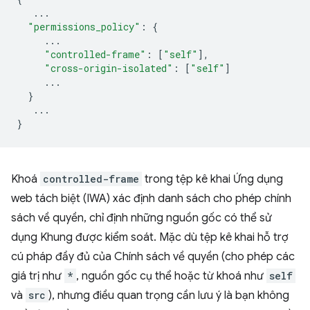
...
"permissions_policy"
:
{
...
"controlled-frame"
:
[
"self"
],
"cross-origin-isolated"
:
[
"self"
]
...
}
...
}
Khoá
controlled-frame
trong tệp kê khai Ứng dụng
web tách biệt (IWA) xác định danh sách cho phép chính
sách về quyền, chỉ định những nguồn gốc có thể sử
dụng Khung được kiểm soát. Mặc dù tệp kê khai hỗ trợ
cú pháp đầy đủ của Chính sách về quyền (cho phép các
giá trị như
*
, nguồn gốc cụ thể hoặc từ khoá như
self
và
src
), nhưng điều quan trọng cần lưu ý là bạn không