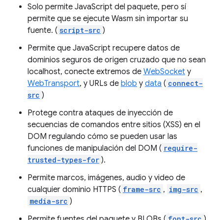
Solo permite JavaScript del paquete, pero sí
permite que se ejecute Wasm sin importar su
fuente. (
script-src
)
Permite que JavaScript recupere datos de
dominios seguros de origen cruzado que no sean
localhost, conecte extremos de
WebSocket
y
WebTransport
, y URLs de
blob
y
data
(
connect-
src
)
Protege contra ataques de inyección de
secuencias de comandos entre sitios (XSS) en el
DOM regulando cómo se pueden usar las
funciones de manipulación del DOM (
require-
trusted-types-for
).
Permite marcos, imágenes, audio y video de
cualquier dominio HTTPS (
frame-src
,
img-src
,
media-src
)
Permite fuentes del paquete y BLOBs (
font-src
)