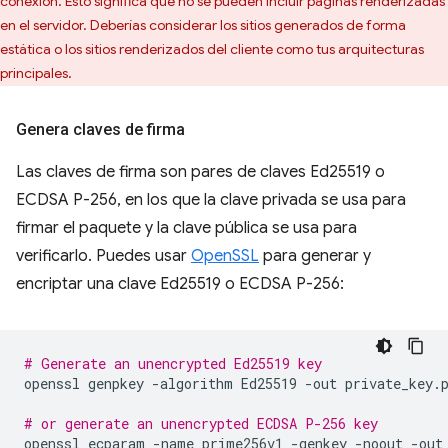
conexión. Esto significa que no se pueden incluir páginas renderizadas
en el servidor. Deberías considerar los sitios generados de forma
estática o los sitios renderizados del cliente como tus arquitecturas
principales.
Genera claves de firma
Las claves de firma son pares de claves Ed25519 o
ECDSA P-256, en los que la clave privada se usa para
firmar el paquete y la clave pública se usa para
verificarlo. Puedes usar
OpenSSL
para generar y
encriptar una clave Ed25519 o ECDSA P-256:
# Generate an unencrypted Ed25519 key
openssl
genpkey
-algorithm
Ed25519
-out
private_key.p
# or generate an unencrypted ECDSA P-256 key
openssl
ecparam
-name
prime256v1
-genkey
-noout
-out