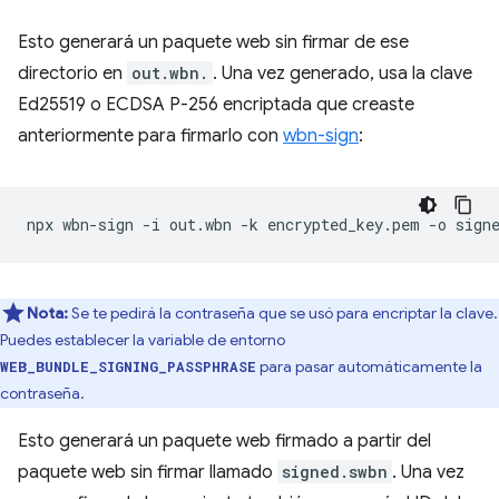
Esto generará un paquete web sin firmar de ese
directorio en
out.wbn.
. Una vez generado, usa la clave
Ed25519 o ECDSA P-256 encriptada que creaste
anteriormente para firmarlo con
wbn-sign
:
npx
wbn-sign
-i
out.wbn
-k
encrypted_key.pem
-o
Nota:
Se te pedirá la contraseña que se usó para encriptar la clave.
Puedes establecer la variable de entorno
para pasar automáticamente la
WEB_BUNDLE_SIGNING_PASSPHRASE
contraseña.
Esto generará un paquete web firmado a partir del
paquete web sin firmar llamado
signed.swbn
. Una vez