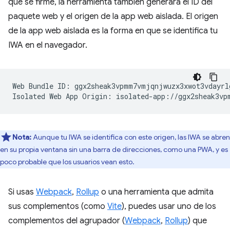
que se firme, la herramienta también generará el ID del
paquete web y el origen de la app web aislada. El origen
de la app web aislada es la forma en que se identifica tu
IWA en el navegador.
Web Bundle ID: ggx2sheak3vpmm7vmjqnjwuzx3xwot3vdayrlg
Nota:
Aunque tu IWA se identifica con este origen, las IWA se abren
en su propia ventana sin una barra de direcciones, como una PWA, y es
poco probable que los usuarios vean esto.
Si usas
Webpack
,
Rollup
o una herramienta que admita
sus complementos (como
Vite
), puedes usar uno de los
complementos del agrupador (
Webpack
,
Rollup
) que