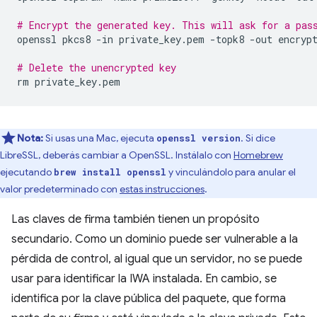
# Encrypt the generated key. This will ask for a pas
openssl
pkcs8
-in
private_key.pem
-topk8
-out
encrypt
# Delete the unencrypted key
rm
Nota:
Si usas una Mac, ejecuta
. Si dice
openssl version
LibreSSL, deberás cambiar a OpenSSL. Instálalo con
Homebrew
ejecutando
y vinculándolo para anular el
brew install openssl
valor predeterminado con
estas instrucciones
.
Las claves de firma también tienen un propósito
secundario. Como un dominio puede ser vulnerable a la
pérdida de control, al igual que un servidor, no se puede
usar para identificar la IWA instalada. En cambio, se
identifica por la clave pública del paquete, que forma