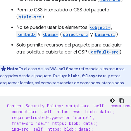
Permite CSS intercalado o CSS del paquete
(
style-src
)
No se pueden usar los elementos
<object>
,
<embed>
y
<base>
(
object-src
y
base-uri
)
Solo permite recursos del paquete para cualquier
otra solicitud cubierta por el CSP (
default-src
).
Nota:
En el caso de las IWA,
hace referencia a los recursos
self
cargados desde el paquete. Excluye
,
y otros
blob:
filesystem:
esquemas locales, así como secuencias de comandos intercaladas.
Content-Security-Policy: script-src 'self' 'wasm-uns
  connect-src 'self' https: wss: blob: data:;
  require-trusted-types-for 'script';
  frame-src 'self' https: blob: data:;
  img-src 'self' https: blob: data:;