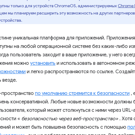
ступны только для устройств ChromeOS, администрируемых
Chrome E
щем мы планируем расширить эту возможность на других партнеров,
стройства.
стине уникальная платформа для приложений. Приложения,
тупны на любой операционной системе без каких-либо из
гда пользователь заходит в ваше приложение, у него всег
ожения можно
установить
и использовать в автономном реж
можностями
и легко распространяются по ссылке. Создайт
 везде.
б-пространство
по умолчанию стремится к безопасности
, 
чень консервативной. Любые новые возможности должны 
льзователя, который может столкнуться с ними через URL-
асности «
безопасностью через веб-пространство»
. Хотя
ений и может быть повышена безопасность с помощью
по