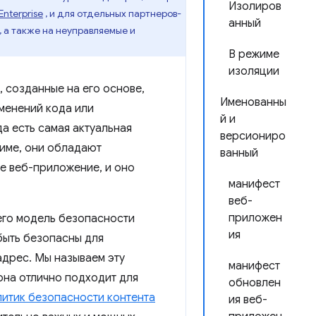
Изолиров
nterprise
, и для отдельных партнеров-
анный
 а также на неуправляемые и
В режиме
изоляции
 созданные на его основе,
Именованны
менений кода или
й и
да есть самая актуальная
версиониро
име, они обладают
ванный
е веб-приложение, и оно
манифест
веб-
приложен
его модель безопасности
ия
быть безопасны для
адрес. Мы называем эту
манифест
 она отлично подходит для
обновлен
литик безопасности контента
ия веб-