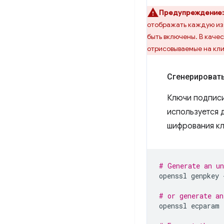
Предупреждение:
отображать каждую из 
быть включены. В каче
отрисовываемые на кли
Сгенерироват
Ключи подписи
используется д
шифрования кл
# Generate an un
openssl
genpkey
# or generate an
openssl
ecparam