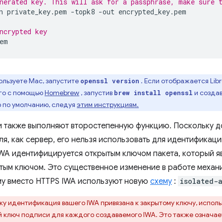
nerated key. This will ask for a passphrase, make sure 
n
private_key.pem
-topk8
-out
encrypted_key.pem

ncrypted key
ользуете Mac, запустите
. Если отображается Lib
openssl version
его с помощью
Homebrew
, запустив
и создав
brew install openssl
 по умолчанию, следуя
этим инструкциям.
 также выполняют второстепенную функцию. Поскольку до
ля, как сервер, его нельзя использовать для идентификаци
IWA идентифицируется открытым ключом пакета, который яв
ытым ключом. Это существенное изменение в работе механ
му вместо HTTPS IWA используют новую
схему
:
isolated-
ку идентификация вашего IWA привязана к закрытому ключу, исполь
 ключ подписи для каждого создаваемого IWA. Это также означает