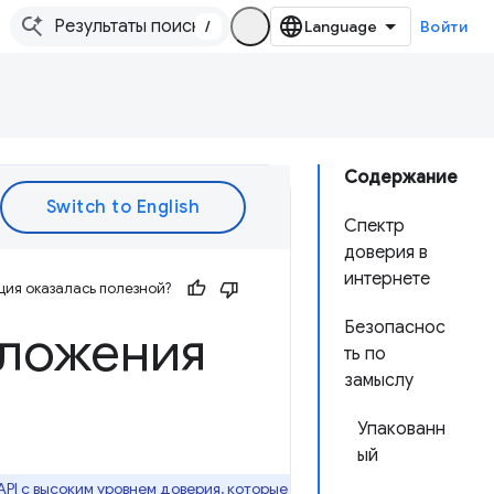
/
Войти
Содержание
Спектр
доверия в
интернете
ия оказалась полезной?
Безопаснос
ложения
ть по
замыслу
Упакованн
ый
PI с высоким уровнем доверия, которые