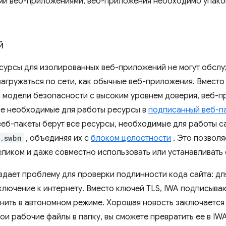
и веб-приложениями, веб-приложения необходимо упаков
й
сурсы для изолированных веб-приложений не могут обсл
агружаться по сети, как обычные веб-приложения. Вместо 
й модели безопасности с высоким уровнем доверия, веб-
се необходимые для работы ресурсы в
подписанный веб-па
еб-пакеты берут все ресурсы, необходимые для работы са
.swbn
, объединяя их с
блоком целостности
. Это позволя
ликом и даже совместно использовать или устанавливать 
здает проблему для проверки подлинности кода сайта: дл
ключение к интернету. Вместо ключей TLS, IWA подписыва
нить в автономном режиме. Хорошая новость заключается в
ои рабочие файлы в папку, вы сможете превратить ее в IW