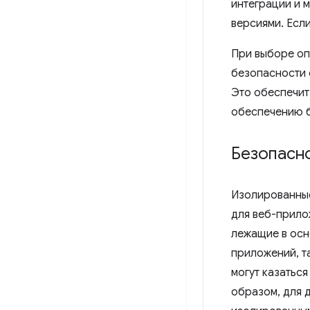
интеграции и 
версиями. Если
При выборе оп
безопасности 
Это обеспечит
обеспечению б
Безопасно
Изолированные
для веб-прило
лежащие в осн
приложений, та
могут казатьс
образом, для 