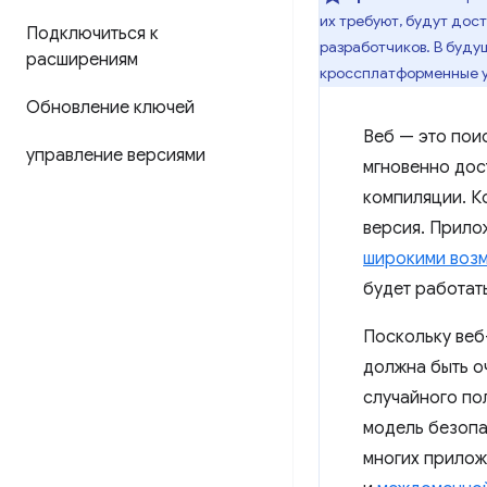
их требуют, будут до
Подключиться к
разработчиков. В буду
расширениям
кроссплатформенные у
Обновление ключей
Веб — это пои
управление версиями
мгновенно дос
компиляции. Ко
версия. Прил
широкими воз
будет работать
Поскольку ве
должна быть о
случайного по
модель безоп
многих прилож