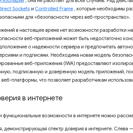
 изоляции
, она не работает для всех случаев. Ряд дейст
Direct Sockets
и
Controlled Frame
, которые необходимы раз
зопасными для «безопасности через веб-пространство».
ожений в настоящее время нет возможности разработки на
опасности веб-приложений может быть недостаточно конс
дположение о надежности сервера и предпочитать автон
ерсиями и подписями. Необходима новая модель безопасн
ированные веб-приложения (IWA) предоставляют изолиро
ную, подписанную и доверенную модель приложений, по
веб-платформы, что позволяет разработчикам использова
верия в интернете
и функциональные возможности в интернете можно рассмат