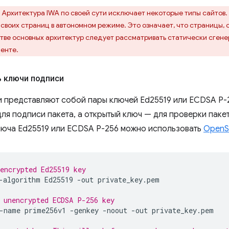
Архитектура IWA по своей сути исключает некоторые типы сайтов
своих страниц в автономном режиме. Это означает, что страницы, 
стве основных архитектур следует рассматривать статически сгене
енте.
ь ключи подписи
 представляют собой пары ключей Ed25519 или ECDSA P-2
ля подписи пакета, а открытый ключ — для проверки пакет
юча Ed25519 или ECDSA P-256 можно использовать
OpenS
encrypted Ed25519 key
-algorithm
Ed25519
-out
private_key.pem

 unencrypted ECDSA P-256 key
-name
prime256v1
-genkey
-noout
-out
private_key.pem
