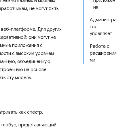
приложен
вительно важных и мощных
ия
работчикам, не могут быть
Администра
тор
 веб-платформе. Для других
управляет
ервативной; они могут не
омные приложения с
Работа с
расширения
ости с высоким уровнем
ми
ванную, объединенную,
строенную на основе
ть эту модель.
ривать как спектр.