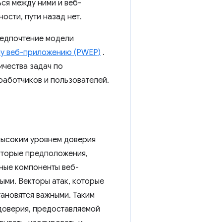
ся между ними и веб-
ости, пути назад нет.
редпочтение модели
у веб-приложению (PWEP)
.
ичества задач по
работчиков и пользователей.
высоким уровнем доверия
оторые предположения,
ные компоненты веб-
ыми. Векторы атак, которые
тановятся важными. Таким
 доверия, предоставляемой