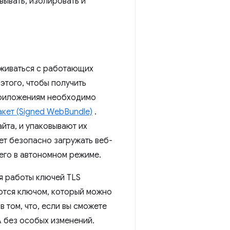
ывать, изолировать и
уживаться с работающих
этого, чтобы получить
приложениям необходимо
кет (Signed WebBundle)
.
йта, и упаковывают их
ет безопасно загружать веб-
его в автономном режиме.
я работы ключей TLS
ются ключом, который можно
 том, что, если вы сможете
A без особых изменений.