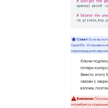
# Encrypt the ge
openssl
pkcs8
-i
# Delete the une
rm
Совет:
Если вы исп
OpenSSL. Установите 
переопределял версию
Ключи подписи
потери контро
Вместо этого 
связан с закр
взлома, поэто
Внимание:
Посколь
потребуется отдельный