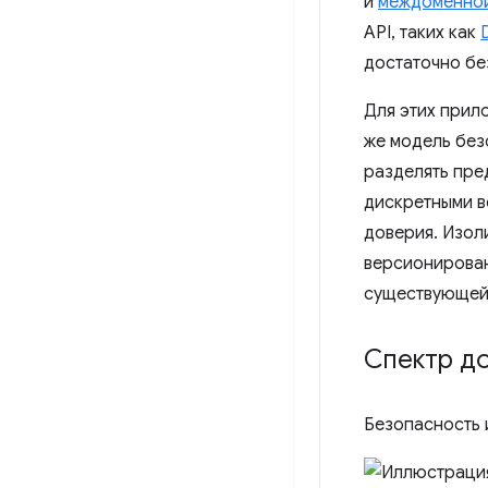
и
междоменной
API, таких как
достаточно бе
Для этих прил
же модель без
разделять пре
дискретными в
доверия. Изол
версионирован
существующей 
Спектр до
Безопасность 