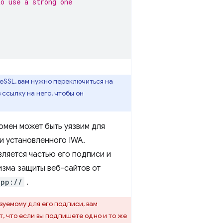
to use a strong one
reSSL, вам нужно переключиться на
 ссылку на него, чтобы он
мен может быть уязвим для
и установленного IWA.
ляется частью его подписи и
изма защиты веб-сайтов от
app://
.
зуемому для его подписи, вам
, что если вы подпишете одно и то же