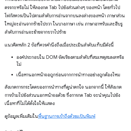
ตรรกะหรือไม่ ให้ลองกด Tab ไปยังส่วนต่างๆ ของหน้า โดยทั่วไป
โฟกัสควรเป็นไปตามลำดับการอ่านจากบนลงล่างของหน้า ภาษาส่วน
ใหญ่จะอ่านจากซ้ายไปขวา ในบางภาษา เช่น ภาษาอาหรับและฮีบรู
ลำดับการอ่านจะย้ายจากขวาไปซ้าย
แนวคิดหลัก 2 ข้อที่ควรคำนึงถึงเมื่อประเมินลําดับแท็บมีดังนี้
องค์ประกอบใน DOM จัดเรียงตามลําดับที่สมเหตุสมผลหรือ
ไม่
เนื้อหานอกหน้าจอถูกซ่อนจากการนำทางอย่างถูกต้องไหม
สังเกตการกระโดดของการนำทางที่ดูน่าตกใจ นอกจากนี้ ให้สังเกต
การข้ามไปยังส่วนนอกหน้าจอด้วย ซึ่งการกด Tab จะนําคุณไปยัง
เนื้อหาที่ไม่ได้ตั้งใจให้แสดง
ดูข้อมูลเพิ่มเติมใน
พื้นฐานการเข้าถึงด้วยแป้นพิมพ์