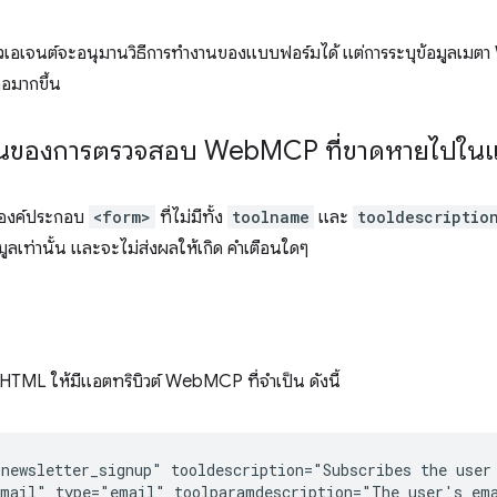
แล้วเอเจนต์จะอนุมานวิธีการทำงานของแบบฟอร์มได้ แต่การระบุข้อมูล
ือมากขึ้น
งานของการตรวจสอบ Web
MCP ที่ขาดหายไปใน
ุองค์ประกอบ
<form>
ที่ไม่มีทั้ง
toolname
และ
tooldescriptio
อมูลเท่านั้น และจะไม่ส่งผลให้เกิด คำเตือนใดๆ
TML ให้มีแอตทริบิวต์ WebMCP ที่จำเป็น ดังนี้
newsletter_signup" tooldescription="Subscribes the user 
mail" type="email" toolparamdescription="The user's ema