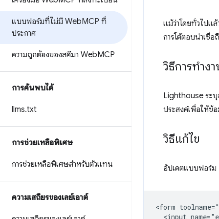
เครื่องมือ Web
MCP ที่ลงทะเบียน
แบบฟอร์มที่ไม่มี Web
MCP ที่
แม้ว่าโดยทั่วไป
ประกาศ
การโต้ตอบน่าเชื่อถ
ความถูกต้องของสคีมา Web
MCP
วิธีการทำ
การค้นพบได้
Lighthouse ระบ
llms
.
txt
ประสงค์เพื่อให้ข้
วิธีแก้ไข
การช่วยเหลือพิเศษ
การช่วยเหลือพิเศษสำหรับตัวแทน
อัปเดตแบบฟอร์ม H
ความเสถียรของเลย์เอาต์
<form toolname="
  <input name="e