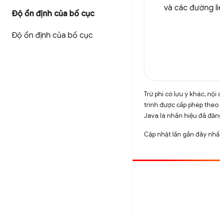
và các đường li
Độ ổn định của bố cục
Độ ổn định của bố cục
Trừ phi có lưu ý khác, n
trình được cấp phép theo
Java là nhãn hiệu đã đăng
Cập nhật lần gần đây nh
Đóng góp
Báo cáo lỗi
Xem các sự cố mở