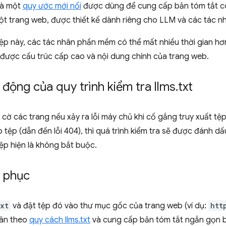
là một
quy ước mới nổi
được dùng để cung cấp bản tóm tắt c
t trang web, được thiết kế dành riêng cho LLM và các tác nh
p này, các tác nhân phần mềm có thể mất nhiều thời gian hơn
ược cấu trúc cấp cao và nội dung chính của trang web.
động của quy trình kiểm tra llms
.
txt
cờ các trang nếu xảy ra lỗi máy chủ khi cố gắng truy xuất tệ
tệp (dẫn đến lỗi 404), thì quá trình kiểm tra sẽ được đánh dấ
ệp hiện là không bắt buộc.
 phục
txt
và đặt tệp đó vào thư mục gốc của trang web (ví dụ:
htt
uân theo
quy cách llms.txt
và cung cấp bản tóm tắt ngắn gọn