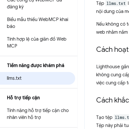
Các công cụ Web
MCP đã
Tệp
llms.txt
đăng ký
nội dung của mộ
Biểu mẫu thiếu Web
MCP khai
Nếu không có tệ
báo
web nhằm nắm đ
Tính hợp lệ của giản đồ Web
MCP
Cách hoạt 
Tiềm năng được khám phá
Lighthouse gắn 
không cung cấp 
llms
.
txt
việc cung cấp t
Hỗ trợ tiếp cận
Cách khắc
Tính năng hỗ trợ tiếp cận cho
nhân viên hỗ trợ
Tạo tệp
llms.
Tệp này phải t