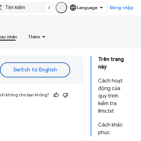
/
Đăng nhập
tác nhân
Thêm
Trên trang
này
Cách hoạt
động của
 ích không cho bạn không?
quy trình
kiểm tra
llms.txt
Cách khắc
phục