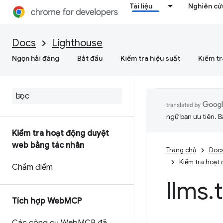
Tài liệu
Nghiên cứu
Docs
Lighthouse
Ngọn hải đăng
Bắt đầu
Kiểm tra hiệu suất
Kiểm tr
ngữ bạn ưu tiên. B
Kiểm tra hoạt động duyệt
web bằng tác nhân
Trang chủ
Doc
Kiểm tra hoạt
Chấm điểm
llms
.
Tích hợp Web
MCP