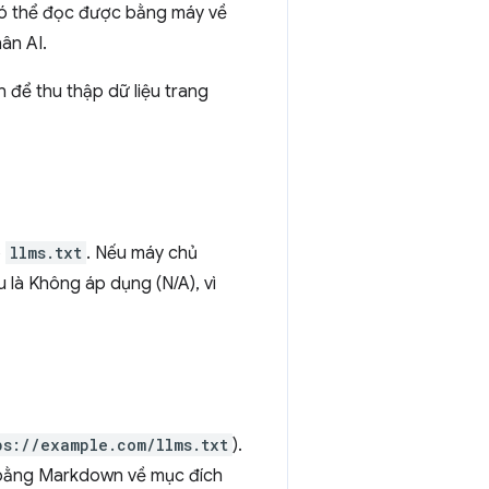
ó thể đọc được bằng máy về
ân AI.
 để thu thập dữ liệu trang
p
llms.txt
. Nếu máy chủ
u là Không áp dụng (N/A), vì
ps://example.com/llms.txt
).
 bằng Markdown về mục đích