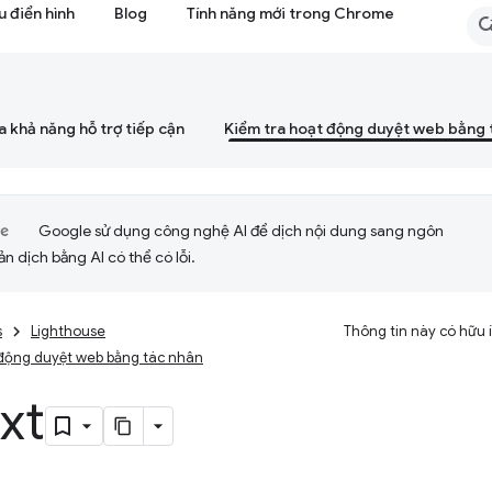
 điển hình
Blog
Tính năng mới trong Chrome
a khả năng hỗ trợ tiếp cận
Kiểm tra hoạt động duyệt web bằng 
Google sử dụng công nghệ AI để dịch nội dung sang ngôn
ản dịch bằng AI có thể có lỗi.
s
Lighthouse
Thông tin này có hữu
 động duyệt web bằng tác nhân
txt