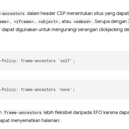
-ancestors
dalam header CSP menentukan situs yang dapa
ame>
,
<iframe>
,
<object>
, atau
<embed>
. Serupa dengan 
dapat digunakan untuk mengurangi serangan clickjacking d
ah
frame-ancestors
lebih fleksibel daripada XFO karena da
dapat menyematkan halaman: