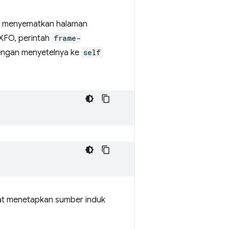
t menyematkan halaman
XFO, perintah
frame-
engan menyetelnya ke
self
pat menetapkan sumber induk