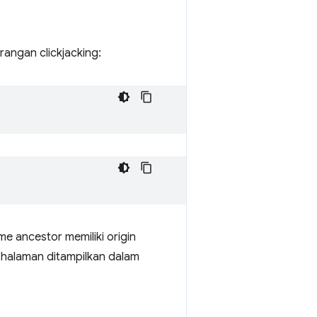
angan clickjacking:
e ancestor memiliki origin
alaman ditampilkan dalam