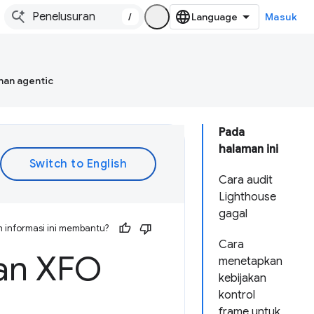
/
Masuk
han agentic
Pada
halaman ini
Cara audit
Lighthouse
gagal
 informasi ini membantu?
Cara
gan XFO
menetapkan
kebijakan
kontrol
frame untuk