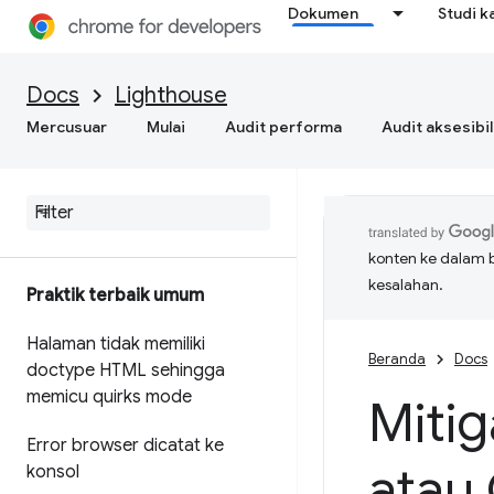
Dokumen
Studi k
Docs
Lighthouse
Mercusuar
Mulai
Audit performa
Audit aksesibil
konten ke dalam 
kesalahan.
Praktik terbaik umum
Halaman tidak memiliki
Beranda
Docs
doctype HTML sehingga
memicu quirks mode
Mitig
Error browser dicatat ke
atau
konsol