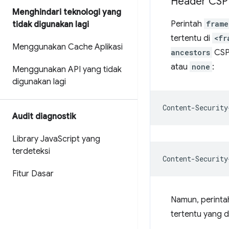
Header CSP
Menghindari teknologi yang
Perintah
frame
tidak digunakan lagi
tertentu di
<fr
Menggunakan Cache Aplikasi
ancestors
CSP 
atau
none
:
Menggunakan API yang tidak
digunakan lagi
Audit diagnostik
Library Java
Script yang
terdeteksi
Fitur Dasar
Namun, perint
tertentu yang 