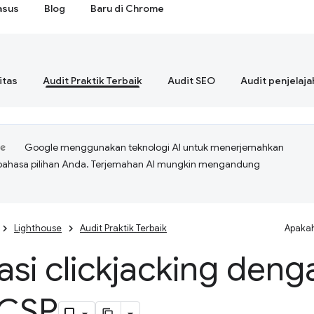
asus
Blog
Baru di Chrome
itas
Audit Praktik Terbaik
Audit SEO
Audit penjelaja
Google menggunakan teknologi AI untuk menerjemahkan
bahasa pilihan Anda. Terjemahan AI mungkin mengandung
Lighthouse
Audit Praktik Terbaik
Apakah
asi clickjacking den
 CSP