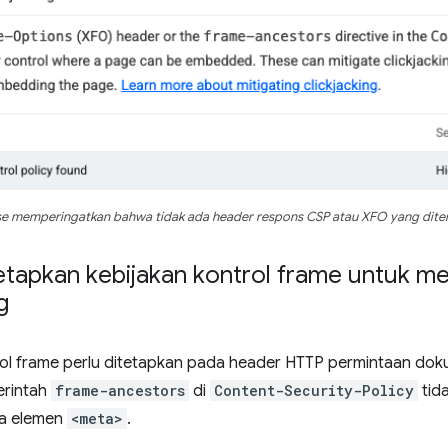
e memperingatkan bahwa tidak ada header respons CSP atau XFO yang ditem
tapkan kebijakan kontrol frame untuk m
g
rol frame perlu ditetapkan pada header HTTP permintaan do
erintah
frame-ancestors
di
Content-Security-Policy
tida
da elemen
<meta>
.