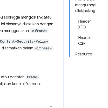
mengurangi
clickjacking
 sehingga mengklik link atau
Header
l ini biasanya dilakukan dengan
XFO
haya menggunakan
<iframe>
.
Header
Content-Security-Policy
CSP
us disematkan dalam
<iframe>
.
Resource
, atau perintah
frame-
ijakan kontrol frame ini