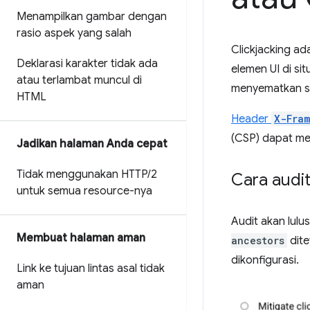
Menampilkan gambar dengan
rasio aspek yang salah
Clickjacking a
Deklarasi karakter tidak ada
elemen UI di si
atau terlambat muncul di
menyematkan se
HTML
Header
X-Fram
(CSP) dapat me
Jadikan halaman Anda cepat
Tidak menggunakan HTTP
/
2
Cara audit
untuk semua resource-nya
Audit akan lulu
Membuat halaman aman
ancestors
dite
dikonfigurasi.
Link ke tujuan lintas asal tidak
aman