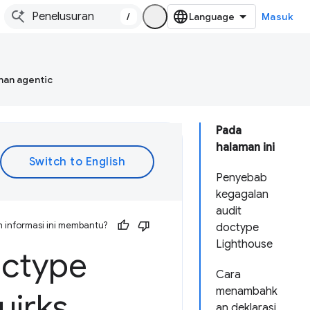
/
Masuk
han agentic
Pada
halaman ini
Penyebab
kegagalan
audit
 informasi ini membantu?
doctype
Lighthouse
octype
Cara
menambahk
uirks
an deklarasi