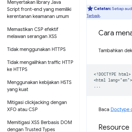
Menyertakan library Java
Catatan:
Setiap audi
Script front-end yang memiliki
Terbaik
.
kerentanan keamanan umum
Memastikan CSP efektif
Cara mena
melawan serangan XSS
Tidak menggunakan HTTPS
Tambahkan dek
Tidak mengalihkan traffic HTTP
ke HTTPS
<!DOCTYPE html>

<html lang="en">
Menggunakan kebijakan HSTS
yang kuat
Mitigasi clickjacking dengan
XFO atau CSP
Baca
Doctype 
Memitigasi XSS Berbasis DOM
Resource
dengan Trusted Types