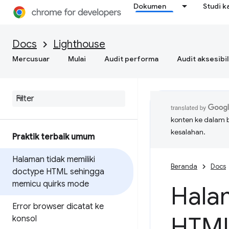
Dokumen
Studi k
Docs
Lighthouse
Mercusuar
Mulai
Audit performa
Audit aksesibil
konten ke dalam 
kesalahan.
Praktik terbaik umum
Halaman tidak memiliki
Beranda
Docs
doctype HTML sehingga
memicu quirks mode
Hala
Error browser dicatat ke
HTML
konsol