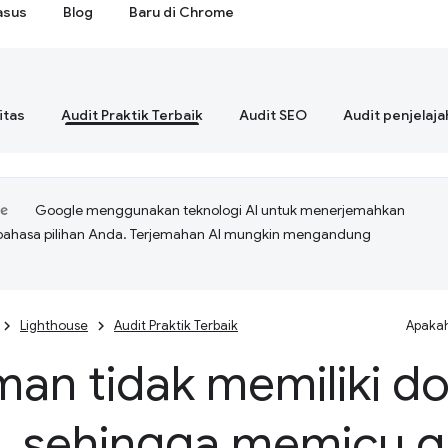
asus
Blog
Baru di Chrome
itas
Audit Praktik Terbaik
Audit SEO
Audit penjelaja
Google menggunakan teknologi AI untuk menerjemahkan
bahasa pilihan Anda. Terjemahan AI mungkin mengandung
Lighthouse
Audit Praktik Terbaik
Apakah
man tidak memiliki d
 sehingga memicu q