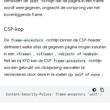
verhindert de
DENY
-richtlijn dat de pagina in een frame
wordt weergegeven, ongeacht de oorsprong van het
bovenliggende frame.
CSP-kop
De
frame-ancestors
-richtlijn binnen de CSP-header
definieert welke sites de gegeven pagina mogen insluiten
in een
<frame>
,
<iframe>
,
<object>
of
<embed>
.
Net als bij XFO kan de CSP
frame-ancestors
-richtlijn
worden gebruikt om clickjacking-aanvallen te
verminderen door deze in te stellen op
self
of
none
: