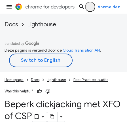
Aanmelden
Docs
Lighthouse
Deze pagina is vertaald door de
Cloud Translation API
.
Homepage
Docs
Lighthouse
Best Practice-audits
Was this helpful?
Beperk clickjacking met XFO
of CSP