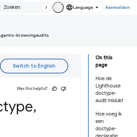
/
Aanmelden
gentic-browsingaudits
On this
page
Hoe de
Lighthouse
Was this helpful?
doctype-
ctype
,
audit mislukt
Hoe voeg ik
een
doctype-
declaratie