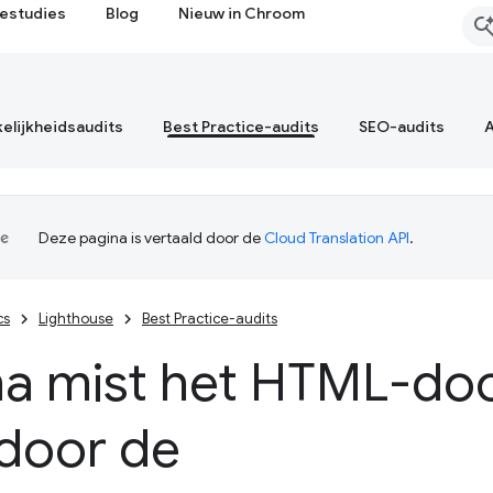
estudies
Blog
Nieuw in Chroom
elijkheidsaudits
Best Practice-audits
SEO-audits
A
Deze pagina is vertaald door de
Cloud Translation API
.
cs
Lighthouse
Best Practice-audits
na mist het HTML-do
door de