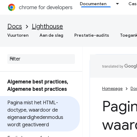
Documenten
Cas
Docs
Lighthouse
Vuurtoren
Aan de slag
Prestatie-audits
Toegank
Algemene best practices
,
Homepage
Do
Algemene best practices
Pagi
Pagina mist het HTML-
doctype
,
waardoor de
eigenaardighedenmodus
waar
wordt geactiveerd