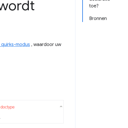
wordt
toe?
Bronnen
 quirks-modus
, waardoor uw