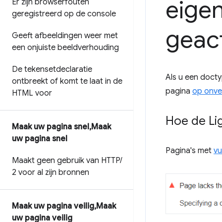
eige
Er zijn browserfouten
geregistreerd op de console
geac
Geeft afbeeldingen weer met
een onjuiste beeldverhouding
De tekensetdeclaratie
Als u een doct
ontbreekt of komt te laat in de
pagina
op onve
HTML voor
Hoe de Li
Maak uw pagina snel
,
Maak
uw pagina snel
Pagina's met
vu
Maakt geen gebruik van HTTP
/
2 voor al zijn bronnen
Maak uw pagina veilig
,
Maak
uw pagina veilig