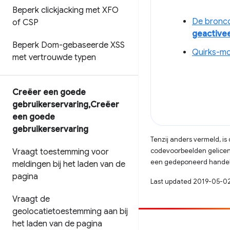
Beperk clickjacking met XFO
De bronc
of CSP
geactive
Beperk Dom-gebaseerde XSS
Quirks-m
met vertrouwde typen
Creëer een goede
gebruikerservaring
,
Creëer
een goede
gebruikerservaring
Tenzij anders vermeld, i
codevoorbeelden gelicen
Vraagt ​​toestemming voor
een gedeponeerd handels
meldingen bij het laden van de
pagina
Last updated 2019-05-0
Vraagt ​​de
geolocatietoestemming aan bij
het laden van de pagina
Bijdragen