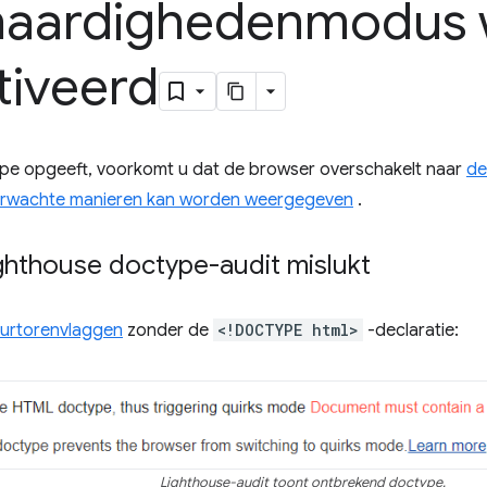
naardighedenmodus 
tiveerd
ype opgeeft, voorkomt u dat de browser overschakelt naar
de
rwachte manieren kan worden weergegeven
.
ghthouse doctype-audit mislukt
urtorenvlaggen
zonder de
<!DOCTYPE html>
-declaratie:
Lighthouse-audit toont ontbrekend doctype.