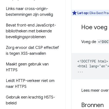
Links naar cross-origin-
Let op:
Elke Best Pra
bestemmingen zijn onveilig
Bevat front-end Java
Script-
Hoe voeg 
bibliotheken met bekende
beveiligingsproblemen
Voeg de
<!DOC
Zorg ervoor dat CSP effectief
is tegen XSS-aanvallen
<!DOCTYPE html>

Maakt geen gebruik van
<html lang="en">
HTTPS
Leidt HTTP-verkeer niet om
naar HTTPS
Lees meer ove
Gebruik een krachtig HSTS-
beleid
Bronnen