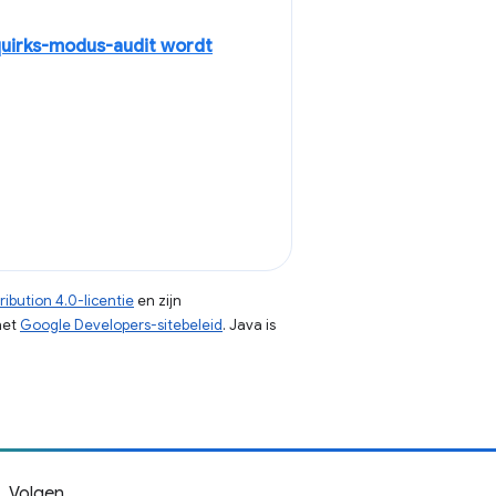
quirks-modus-audit wordt
ibution 4.0-licentie
en zijn
het
Google Developers-sitebeleid
. Java is
Volgen