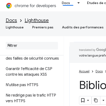
Docs
Études de 
ressources
Docs
Lighthouse
Sécuriser votre page
Lighthouse
Premiers pas
Audits des performances
Les liens vers des destinations
multi-origines sont dangereux
Inclut des bibliothèques Java
Script frontales présentant
votre langue préf
des failles de sécurité connues
Garantir l'efficacité de CSP
Accueil
Docs
contre les attaques XSS
Bibli
N'utilise pas HTTPS
Ne redirige pas le trafic HTTP
vers HTTPS