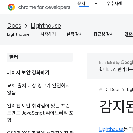
문서
우수사례
문자 집합 선언이 누락되었거나
HTML에서 너무 늦게 발생합니다.
Docs
Lighthouse
페이지 속도 높이기
Lighthouse
시작하기
실적 감사
접근성 감사
권장
모든 리소스에 HTTP
/
2를 사용하
지 않음
합니다. AI 번역에
페이지 보안 강화하기
교차 출처 대상 링크가 안전하지
홈
Docs
Li
않음
감지
알려진 보안 취약점이 있는 프런
트엔드 Java
Script 라이브러리 포
함
Lighthouse
는 