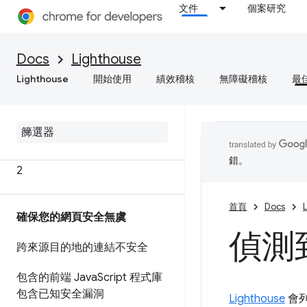
控制台已記錄瀏覽器錯誤
文件
個案研究
圖片長寬比不正確
Docs
Lighthouse
字元集宣告遺失或在 HTML 中
太晚出現
Lighthouse
開始使用
績效稽核
無障礙稽核
最
加快網頁載入速度
網頁中的所有資源未使用 HTTP
/
錯。
2
首頁
Docs
確保您的網頁安全無虞
偵測到
跨來源目的地的連結不安全
包含的前端 Java
Script 程式庫
包含已知安全漏洞
Lighthouse
會列