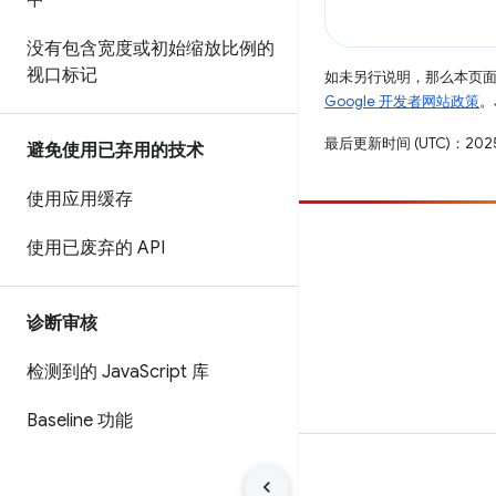
中
没有包含宽度或初始缩放比例的
视口标记
如未另行说明，那么本页
Google 开发者网站政策
。
最后更新时间 (UTC)：2025
避免使用已弃用的技术
使用应用缓存
参与
使用已废弃的 API
提交 bug
查看未处理完毕的问题
诊断审核
检测到的 Java
Script 库
Baseline 功能
条款
隐私权政策
Manage cookies