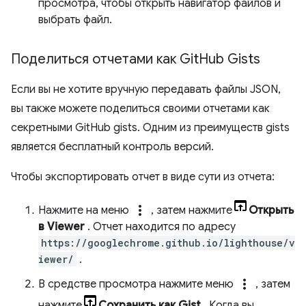
просмотра, чтобы открыть навигатор файлов и
выбрать файл.
Поделиться отчетами как Git
Hub Gists
Если вы не хотите вручную передавать файлы JSON,
вы также можете поделиться своими отчетами как
секретными GitHub gists. Одним из преимуществ gists
является бесплатный контроль версий.
Чтобы экспортировать отчет в виде сути из отчета:
more_vert
Нажмите на меню
, затем нажмите
Открыть
в Viewer
. Отчет находится по адресу
https://googlechrome.github.io/lighthouse/v
iewer/
.
more_vert
В средстве просмотра нажмите меню
, затем
нажмите
Сохранить как Gist
. Когда вы