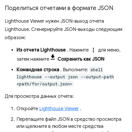
Поделиться отчетами в формате JSON
Lighthouse Viewer нужен JSON-выход отчета
Lighthouse. Сгенерируйте JSON-выходы следующим
образом:
more_vert
Из отчета Lighthouse
. Нажмите
для меню,
затем нажмите
Сохранить как JSON
Командная строка
. Выполните:
shell
lighthouse --output json --output-path
<path/for/output.json>
Для просмотра данных отчета:
Откройте
Lighthouse Viewer
.
Перетащите файл JSON в средство просмотра
или щелкните в любом месте средства