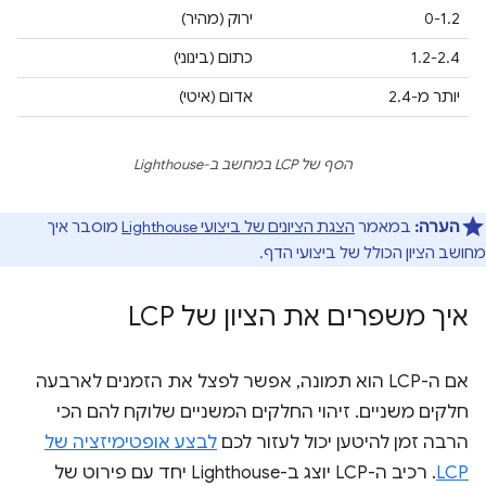
0-1.2
ירוק (מהיר)
1.2-2.4
כתום (בינוני)
יותר מ-2.4
אדום (איטי)
הסף של LCP במחשב ב-Lighthouse
הערה:
במאמר
הצגת הציונים של ביצועי Lighthouse
מוסבר איך
מחושב הציון הכולל של ביצועי הדף.
איך משפרים את הציון של LCP
אם ה-LCP הוא תמונה, אפשר לפצל את הזמנים לארבעה
חלקים משניים. זיהוי החלקים המשניים שלוקח להם הכי
הרבה זמן להיטען יכול לעזור לכם
לבצע אופטימיזציה של
LCP
. רכיב ה-LCP יוצג ב-Lighthouse יחד עם פירוט של