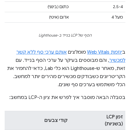
2.5-4
כתום (בינוני)
מעל 4
אדום (איטי)
הסף של LCP בנייד ב-Lighthouse
ב
יוזמת Web Vitals
מומלצים
אותם ערכי סף ללא קשר
למכשיר
, והם מבוססים בעיקר על ערכי הסף בנייד. עם
זאת, מאחר ש-Lighthouse הוא כלי Lab, כדאי להחמיר את
הקריטריונים כשבודקים מכשירים מהירים יותר למחשב.
הכלי משתמש בערכים סף שונים.
בטבלה הבאה מוסבר איך לפרש את ציון ה-LCP במחשב:
זמן LCP
קודי צבעים
(בשניות)