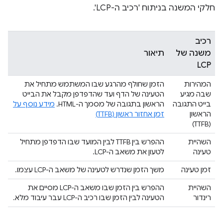
חלקי המשנה בניתוח 'רכיב ה-LCP'.
רכיב
משנה של
תיאור
LCP
המהירות
הזמן שחולף מהרגע שבו המשתמש מתחיל את
שבה מגיע
הטעינה של הדף ועד שהדפדפן מקבל את הבייט
בייט התגובה
הראשון בתגובה של מסמך ה-HTML.
מידע נוסף על
הראשון
זמן אחזור ראשון (TTFB)
(TTFB)
השהיית
ההפרש בין TTFB לבין המועד שבו הדפדפן מתחיל
טעינה
לטעון את משאב ה-LCP.
זמן טעינה
משך הזמן שנדרש לטעינה של משאב ה-LCP עצמו.
השהיית
ההפרש בין הזמן שבו משאב ה-LCP מסיים את
רינדור
הטעינה לבין הזמן שבו רכיב ה-LCP עבר עיבוד מלא.