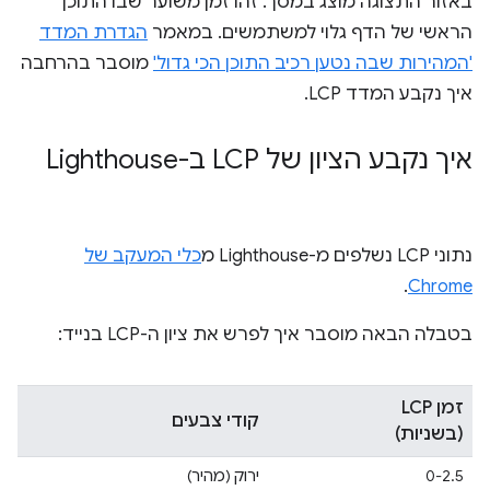
באזור התצוגה מוצג במסך. זהו זמן משוער שבו התוכן
הראשי של הדף גלוי למשתמשים. במאמר
הגדרת המדד
'המהירות שבה נטען רכיב התוכן הכי גדול'
מוסבר בהרחבה
איך נקבע המדד LCP.
איך נקבע הציון של LCP ב-Lighthouse
נתוני LCP נשלפים מ-Lighthouse מ
כלי המעקב של
.
Chrome
בטבלה הבאה מוסבר איך לפרש את ציון ה-LCP בנייד:
זמן LCP
קודי צבעים
(בשניות)
0-2.5
ירוק (מהיר)