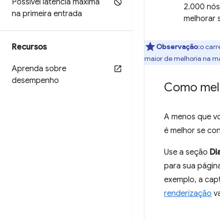
Possível latência máxima
2.000 nós
na primeira entrada
melhorar 
Observação
:o car
Recursos
maior de melhoria na mai
Aprenda sobre
desempenho
Como melh
A menos que vo
é melhor se co
Use a seção
Di
para sua págin
exemplo, a cap
renderização
va