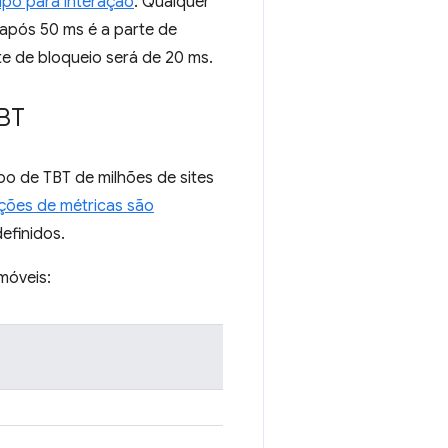
po para interação
. Qualquer
após 50 ms é a parte de
te de bloqueio será de 20 ms.
TBT
o de TBT de milhões de sites
ões de métricas são
efinidos.
móveis: