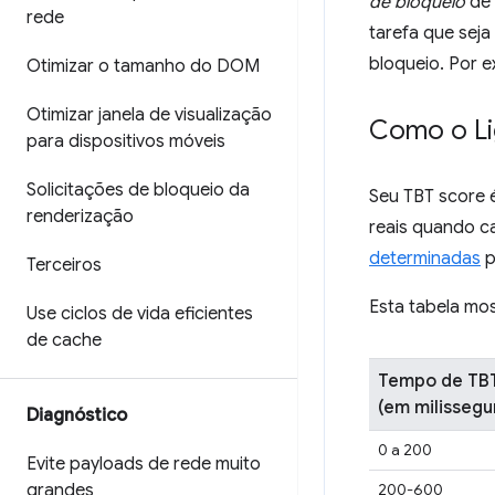
de bloqueio
de 
rede
tarefa que sej
bloqueio. Por e
Otimizar o tamanho do DOM
Otimizar janela de visualização
Como o Li
para dispositivos móveis
Solicitações de bloqueio da
Seu TBT score 
renderização
reais quando c
determinadas
p
Terceiros
Esta tabela mo
Use ciclos de vida eficientes
de cache
Tempo de TB
(em milisseg
Diagnóstico
0 a 200
Evite payloads de rede muito
200-600
grandes