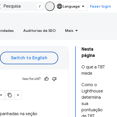
/
Fazer login
mendadas
Auditorias de SEO
Mais
Nesta
página
O que a TBT
mede
Isso foi útil?
Como o
Lighthouse
determina
sua
pontuação
ompanhadas na seção
de TBT