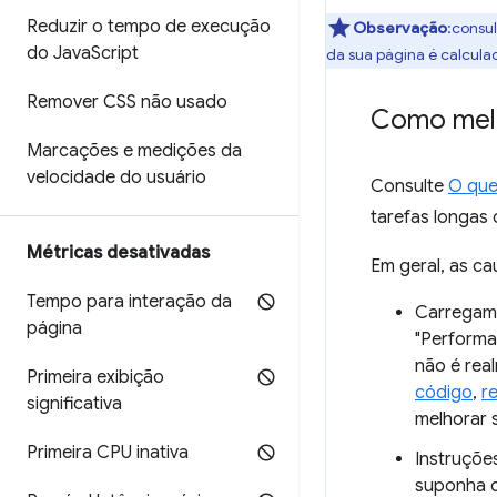
Reduzir o tempo de execução
Observação
:consu
do Java
Script
da sua página é calcula
Remover CSS não usado
Como melh
Marcações e medições da
velocidade do usuário
Consulte
O que
tarefas longas
Métricas desativadas
Em geral, as c
Tempo para interação da
Carregame
página
"Performa
não é rea
Primeira exibição
código
,
r
significativa
melhorar 
Primeira CPU inativa
Instruções
suponha 