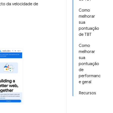
cto da velocidade de
Como
melhorar
sua
pontuação
de TBT
Como
melhorar
sua
pontuação
de
performanc
e geral
Recursos