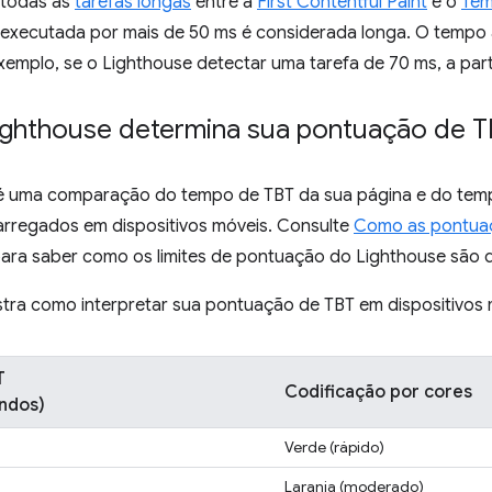
todas as
tarefas longas
entre a
First Contentful Paint
e o
Tem
a executada por mais de 50 ms é considerada longa. O tempo 
xemplo, se o Lighthouse detectar uma tarefa de 70 ms, a par
ghthouse determina sua pontuação de 
é uma comparação do tempo de TBT da sua página e do temp
arregados em dispositivos móveis. Consulte
Como as pontuaç
ara saber como os limites de pontuação do Lighthouse são d
stra como interpretar sua pontuação de TBT em dispositivos 
T
Codificação por cores
undos)
Verde (rápido)
Laranja (moderado)