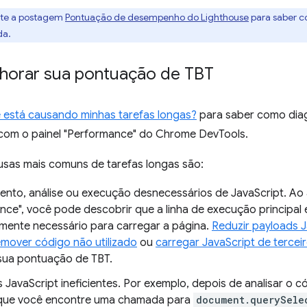
lte a postagem
Pontuação de desempenho do Lighthouse
para saber 
da.
orar sua pontuação de TBT
 está causando minhas tarefas longas?
para saber como diag
 com o painel "Performance" do Chrome DevTools.
ausas mais comuns de tarefas longas são:
nto, análise ou execução desnecessários de JavaScript. Ao a
nce", você pode descobrir que a linha de execução principal
lmente necessário para carregar a página.
Reduzir payloads J
emover código não utilizado
ou
carregar JavaScript de terceir
sua pontuação de TBT.
 JavaScript ineficientes. Por exemplo, depois de analisar o c
que você encontre uma chamada para
document.querySele