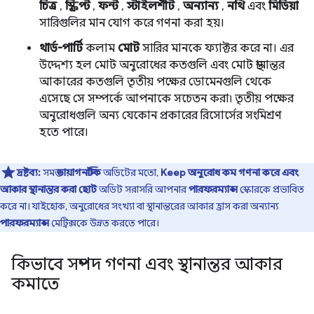
চিত্র
,
স্ক্রিপ্ট
,
ফন্ট
,
স্টাইলশীট
,
অন্যান্য
,
নথি
এবং
মিডিয়া
সারিগুলির মান যোগ করে গণনা করা হয়।
থার্ড-পার্টি
কলাম
মোট
সারির মানকে ফ্যাক্টর করে না। এর
উদ্দেশ্য হল মোট অনুরোধের কতগুলি এবং মোট স্থানান্তর
আকারের কতগুলি তৃতীয় পক্ষের ডোমেনগুলি থেকে
এসেছে সে সম্পর্কে আপনাকে সচেতন করা৷ তৃতীয় পক্ষের
অনুরোধগুলি অন্য যেকোন প্রকারের রিসোর্সের সংমিশ্রণ
হতে পারে।
দ্রষ্টব্য:
সমস্ত
ডায়াগনস্টিক
অডিটের মতো,
Keep অনুরোধ কম গণনা করে এবং
আকার স্থানান্তর করা ছোট
অডিট সরাসরি আপনার
পারফরম্যান্স
স্কোরকে প্রভাবিত
করে না। যাইহোক, অনুরোধের সংখ্যা বা স্থানান্তরের আকার হ্রাস করা অন্যান্য
পারফরম্যান্স
মেট্রিক্সকে উন্নত করতে পারে।
কিভাবে সম্পদ গণনা এবং স্থানান্তর আকার
কমাতে