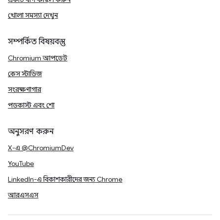
খোলা সমস্যা দেখুন
সম্পর্কিত বিষয়বস্তু
Chromium আপডেট
কেস স্টাডিজ
সংরক্ষণাগার
পডকাস্ট এবং শো
অনুসরণ করুন
X-এ @ChromiumDev
YouTube
LinkedIn-এ বিকাশকারীদের জন্য Chrome
আরএসএস