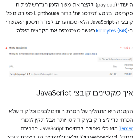
הייעודי (payload) ולקצר את משך הזמן הנדרש לניתוח
סקריפט. בקטע 'הזדמנויות' בדוח Lighthouse מפורטים כל
קובצי ה-JavaScript הלא-ממוזערים, לצד החיסכון האפשרי
ב-
kibibytes (KiB)
כאשר מצמצמים את הקבצים האלה:
איך מקטינים קובצי Java
Script
הקטנה היא התהליך של הסרת רווחים לבנים וכל קוד שלא
הכרחי כדי ליצור קובץ קוד קטן יותר אבל תקין לגמרי.
Terser
הוא כלי פופולרי לדחיסת JavaScript. כברירת
מחדל, webpack v4 כולל פלאגין לספרייה הזו ליצירת קובצי