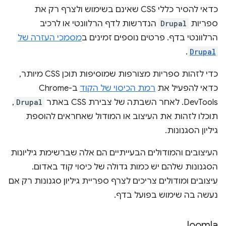
כדאי להסיר כללי CSS שאינם בשימוש ולצרף רק את
ספריות
Drupal
הנדרשות לדף הרלוונטי או לרכיב
הרלוונטי בדף. פרטים נוספים זמינים ב
מסמכי העזרה של
.
Drupal
כדי לזהות ספריות מצורפות שמוסיפות תוכן CSS מיותר,
כדאי להפעיל את
רמת הכיסוי של הקוד
ב-Chrome
DevTools. לאחר השבתה של צבירת CSS באתר
Drupal
,
תוכלו לזהות את העיצוב או המודול שאחראים להוספת
גיליון הסגנונות.
העיצובים והמודולים הבעייתיים הם אלה שברשימת גיליונות
הסגנונות שלהם יש כמות גדולה של כיסוי קוד באדום.
עיצובים ומודולים צריכים לצרף ספריית גיליון סגנונות רק אם
נעשה בה שימוש בפועל בדף.
Joomla