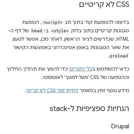
CSS לא קריטיים
בדומה להטמעת קוד בתוך תג
<script>
, הטמעת
סגנונות קריטיים בתוך בלוק
<style>
ב-
head
של דף ה-
HTML, שנדרשים לציור הראשון. לאחר מכן, אפשר לטעון
את שאר הסגנונות באופן אסינכררוני באמצעות הקישור
.
preload
כדאי להשתמש ב
כלי הקריטי
כדי להפוך את תהליך החילוץ
וההטמעה של CSS 'מעל למסך' לאוטומטי.
מידע נוסף זמין במאמר
דחיית קוד CSS לא קריטי
.
הנחיות ספציפיות ל-stack
Drupal