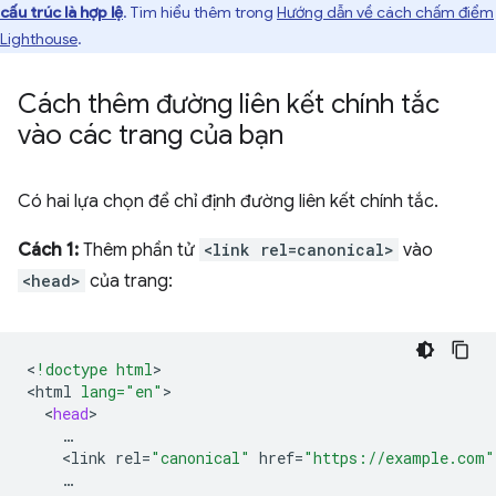
cấu trúc là hợp lệ
. Tìm hiểu thêm trong
Hướng dẫn về cách chấm điểm
Lighthouse
.
Cách thêm đường liên kết chính tắc
vào các trang của bạn
Có hai lựa chọn để chỉ định đường liên kết chính tắc.
Cách 1:
Thêm phần tử
<link rel=canonical>
vào
<head>
của trang:
<
!doctype html
>

<
html
lang="en"
<
head
<
link
rel
=
"canonical"
href
=
"https://example.com"