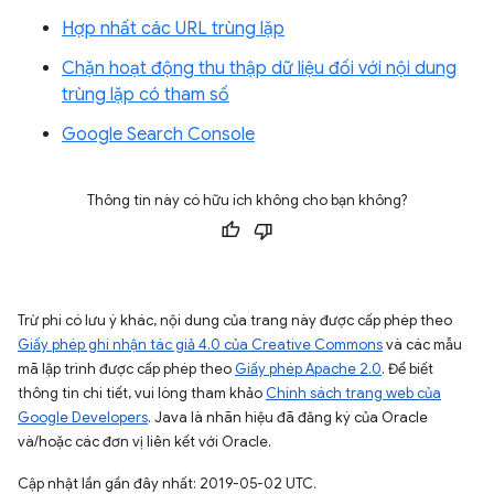
Hợp nhất các URL trùng lặp
Chặn hoạt động thu thập dữ liệu đối với nội dung
trùng lặp có tham số
Google Search Console
Thông tin này có hữu ích không cho bạn không?
Trừ phi có lưu ý khác, nội dung của trang này được cấp phép theo
Giấy phép ghi nhận tác giả 4.0 của Creative Commons
và các mẫu
mã lập trình được cấp phép theo
Giấy phép Apache 2.0
. Để biết
thông tin chi tiết, vui lòng tham khảo
Chính sách trang web của
Google Developers
. Java là nhãn hiệu đã đăng ký của Oracle
và/hoặc các đơn vị liên kết với Oracle.
Cập nhật lần gần đây nhất: 2019-05-02 UTC.