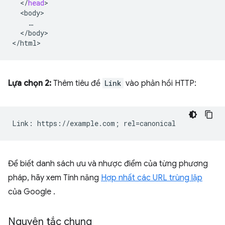
<
/
head
<
body
<
/
body
>

<
/
html
Lựa chọn 2:
Thêm tiêu đề
Link
vào phản hồi HTTP:
Để biết danh sách ưu và nhược điểm của từng phương
pháp, hãy xem Tính năng
Hợp nhất các URL trùng lặp
của Google .
Nguyên tắc chung