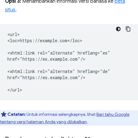
Opsi 3:
Menambahkan informasi versi bahasa ke
peta
situs
.
<url>

<loc>https://example.com</loc>

<xhtml:link
rel="alternate"
hreflang="es"

href="https://es.example.com"/>

<xhtml:link
rel="alternate"
hreflang="de"

href="https://es.example.com"/>

Catatan:
Untuk informasi selengkapnya, lihat
Beri tahu Google
tentang versi halaman Anda yang dilokalkan
.