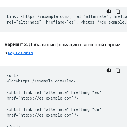
Link: <https://example.com>; rel="alternate"; hrefla
Вариант 3.
Добавьте информацию о языковой версии
в
карту сайта
.
<url>

<loc>https://example.com</loc>

<xhtml:link
rel="alternate"
hreflang="es"

href="https://es.example.com"/>

<xhtml:link
rel="alternate"
hreflang="de"

href="https://es.example.com"/>
