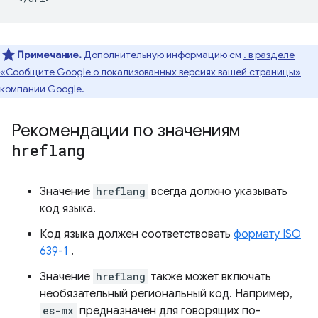
Примечание.
Дополнительную информацию см
. в разделе
«Сообщите Google о локализованных версиях вашей страницы»
компании Google.
Рекомендации по значениям
hreflang
Значение
hreflang
всегда должно указывать
код языка.
Код языка должен соответствовать
формату ISO
639-1
.
Значение
hreflang
также может включать
необязательный региональный код. Например,
es-mx
предназначен для говорящих по-