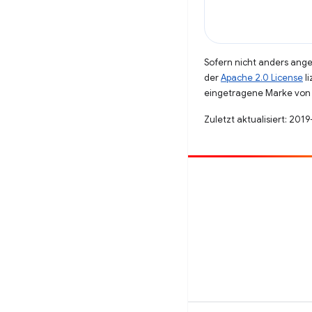
Sofern nicht anders angeg
der
Apache 2.0 License
li
eingetragene Marke von 
Zuletzt aktualisiert: 201
Beitragen
Fehler melden
Offene Fragen ansehen