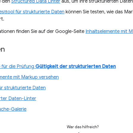
e den
Structured Data Linter
aus, um Ihre strukturierten Daten 
esttool für strukturierte Daten
können Sie testen, wie das Ma
rt.
tionen finden Sie auf der Google-Seite
Inhaltselemente mit 
en
 für die Prüfung
Gültigkeit der strukturierten Daten
emente mit Markup versehen
ür strukturierte Daten
rter Daten-Linter
che-Galerie
War das hilfreich?