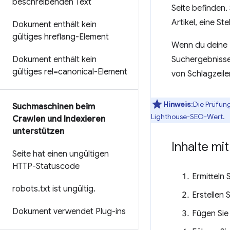
beschreibenden Text
Seite befinden.
Artikel, eine S
Dokument enthält kein
gültiges hreflang-Element
Wenn du deine I
Dokument enthält kein
Suchergebnissen
gültiges rel=canonical-Element
von Schlagzeile
Hinweis
:Die Prüfun
Suchmaschinen beim
Lighthouse-SEO-Wert.
Crawlen und Indexieren
unterstützen
Inhalte m
Seite hat einen ungültigen
HTTP-Statuscode
Ermitteln 
robots
.
txt ist ungültig
.
Erstellen 
Dokument verwendet Plug-ins
Fügen Sie 