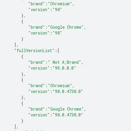
"brand"
:
"Chromium"
,
"version"
:
"98"
},
{
"brand"
:
"Google Chrome"
,
"version"
:
"98"
}
],
"fullVersionList"
:
[
{
"brand"
:
" Not A;Brand"
,
"version"
:
"99.0.0.0"
},
{
"brand"
:
"Chromium"
,
"version"
:
"98.0.4738.0"
},
{
"brand"
:
"Google Chrome"
,
"version"
:
"98.0.4738.0"
}
],