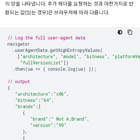
의 양을 나타냅니다. 추가 헤더를 요청하는 것과 마찬가지로 반
환되는 값(있는 경우)은 브라우저에 따라 다릅니다.
// Log the full user-agent data
navigator
.
userAgentData
.
getHighEntropyValues
(
[
"architecture"
,
"model"
,
"bitness"
,
"platformV
"fullVersionList"
])
.
then
(
ua
=
>
{
console
.
log
(
ua
)
});
// output
{
"architecture"
:
"x86"
,
"bitness"
:
"64"
,
"brands"
:
[
{
"brand"
:
" Not A;Brand"
,
"version"
:
"99"
},
{