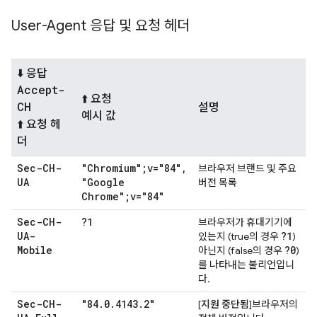
User-Agent 응답 및 요청 헤더
⬇️ 응답
Accept-
⬆️ 요청
CH
설명
예시 값
⬆️ 요청 헤
더
Sec-CH-
"Chromium";v="84"
,
브라우저 브랜드 및 주요
UA
"Google
버전 목록
Chrome";v="84"
Sec-CH-
?1
브라우저가 휴대기기에
UA-
?1
있는지 (true의 경우
)
Mobile
?0
아닌지 (false의 경우
)
를 나타내는 불리언입니
다.
Sec-CH-
"84
.
0
.
4143
.
2"
[
지원 중단됨
]브라우저의