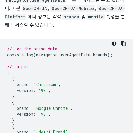
navigator.userAgentData
를 통해 액세스할 수도 있습니
다. 기본
Sec-CH-UA
,
Sec-CH-UA-Mobile
,
Sec-CH-UA-
Platform
헤더 정보는 각각
brands
및
mobile
속성을 통
해 액세스할 수 있습니다.
// Log the brand data
console
.
log
(
navigator
.
userAgentData
.
brands
);
// output
[
{
brand
:
'Chromium'
,
version
:
'93'
,
},
{
brand
:
'Google Chrome'
,
version
:
'93'
,
},
{
brand
:
' Not;A Brand'
,