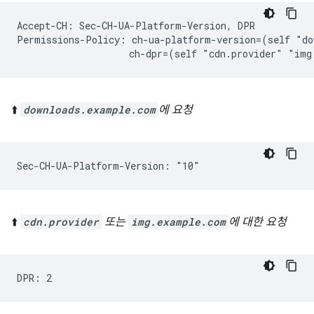
Accept-CH: Sec-CH-UA-Platform-Version, DPR

Permissions-Policy: ch-ua-platform-version=(self "do
⬆️
downloads.example.com
에 요청
⬆️
cdn.provider
또는
img.example.com
에 대한 요청