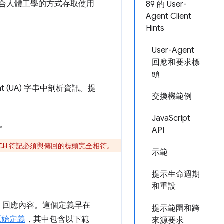
護隱私權且符合人體工學的方式存取使用
89 的 User-
Agent Client
Hints
User-Agent
回應和要求標
頭
t (UA) 字串中剖析資訊。提
交換機範例
JavaScript
串。
API
pt-CH 符記必須與傳回的標頭完全相符。
示範
提示生命週期
和重設
訂回應內容。這個定義早在
提示範圍和跨
的原始定義
，其中包含以下範
來源要求