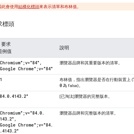
因此會使用
結構化標頭
來表示清單和布林值。
要求標頭
️ 要求
說明
範例值
Chromium";v="84"
,
瀏覽器品牌和其重要版本的清單。
Google Chrome";v="84"
1
布林值，指出瀏覽器是否在行動裝置上 (
0
為 false)。
84
.
0
.
4143
.
2"
[已淘汰]
瀏覽器的完整版本。
Chromium";v="84
.
0
.
瀏覽器品牌和完整版本的清單。
143
.
2"
,
Google Chrome";v="84
.
.
4143
.
2"