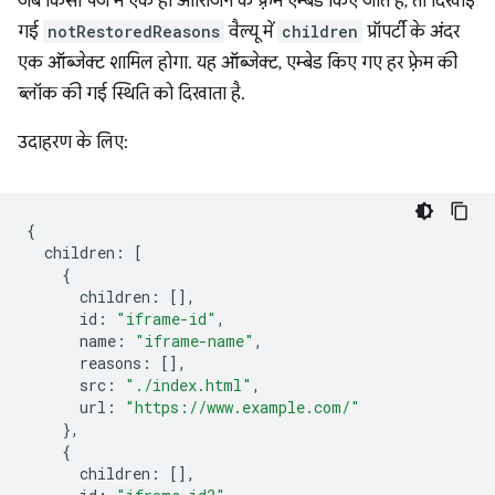
जब किसी पेज में एक ही ऑरिजिन के फ़्रेम एम्बेड किए जाते हैं, तो दिखाई
गई
notRestoredReasons
वैल्यू में
children
प्रॉपर्टी के अंदर
एक ऑब्जेक्ट शामिल होगा. यह ऑब्जेक्ट, एम्बेड किए गए हर फ़्रेम की
ब्लॉक की गई स्थिति को दिखाता है.
उदाहरण के लिए:
{
children
:
[
{
children
:
[],
id
:
"iframe-id"
,
name
:
"iframe-name"
,
reasons
:
[],
src
:
"./index.html"
,
url
:
"https://www.example.com/"
},
{
children
:
[],