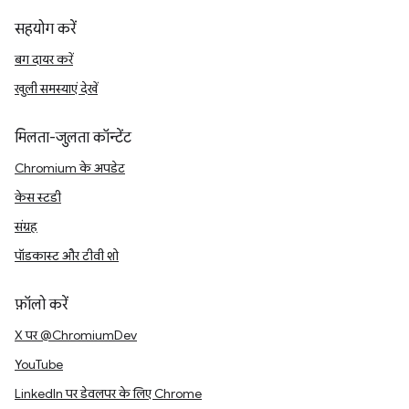
सहयोग करें
बग दायर करें
खुली समस्याएं देखें
मिलता-जुलता कॉन्टेंट
Chromium के अपडेट
केस स्टडी
संग्रह
पॉडकास्ट और टीवी शो
फ़ॉलो करें
X पर @ChromiumDev
YouTube
LinkedIn पर डेवलपर के लिए Chrome