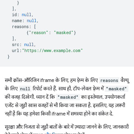
}
],
id
:
null
,
name
:
null
,
reasons
:
[
{
"reason"
:
"masked"
}
],
src
:
null
,
url
:
"https://www.example.com"
}
सभी क्रॉस-ऑरिजिन iframe के लिए, हम फ़्रेम के लिए
reasons
वैल्यू
के लिए
null
रिपोर्ट करते हैं. साथ ही, टॉप-लेवल फ़्रेम में
"masked"
की वजह दिखेगी. ध्यान दें कि
"masked"
का इस्तेमाल, उपयोगकर्ता
एजेंट से जुड़ी खास वजहों से भी किया जा सकता है. इसलिए, यह ज़रूरी
नहीं है कि यह हमेशा किसी iframe में समस्या होने का संकेत दे.
सुरक्षा और निजता से जुड़ी बातों के बारे में ज़्यादा जानने के लिए, जानकारी