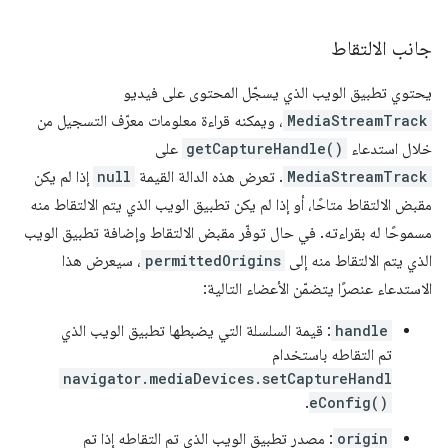
جانب الالتقاط
يحتوي تطبيق الويب الذي يسجّل المحتوى على فيديو
MediaStreamTrack
، ويمكنه قراءة معلومات معرّف التسجيل من
خلال استدعاء
getCaptureHandle()
على
MediaStreamTrack
. تعرض هذه الدالة القيمة
null
إذا لم يكن
مقبض الالتقاط متاحًا، أو إذا لم يكن تطبيق الويب الذي يتم الالتقاط منه
مسموحًا له بقراءته. في حال توفّر مقبض الالتقاط وإضافة تطبيق الويب
الذي يتم الالتقاط منه إلى
permittedOrigins
، سيعرض هذا
الاستدعاء عنصرًا يتضمّن الأعضاء التالية:
handle
: قيمة السلسلة التي يضبطها تطبيق الويب الذي
تم التقاطه باستخدام
navigator.mediaDevices.setCaptureHandl
.
eConfig()
origin
: مصدر تطبيق الويب الذي تم التقاطه إذا تم