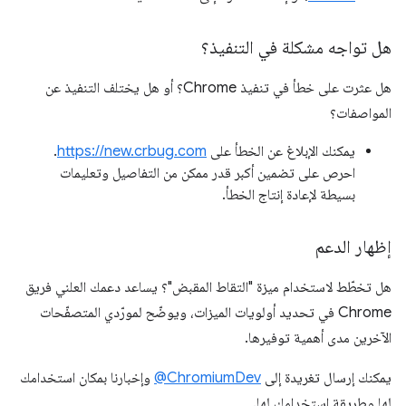
هل تواجه مشكلة في التنفيذ؟
هل عثرت على خطأ في تنفيذ Chrome؟ أو هل يختلف التنفيذ عن
المواصفات؟
يمكنك الإبلاغ عن الخطأ على
https://new.crbug.com
.
احرص على تضمين أكبر قدر ممكن من التفاصيل وتعليمات
بسيطة لإعادة إنتاج الخطأ.
إظهار الدعم
هل تخطّط لاستخدام ميزة "التقاط المقبض"؟ يساعد دعمك العلني فريق
Chrome في تحديد أولويات الميزات، ويوضّح لمورّدي المتصفّحات
الآخرين مدى أهمية توفيرها.
يمكنك إرسال تغريدة إلى
‎@ChromiumDev
وإخبارنا بمكان استخدامك
لها وطريقة استخدامك لها.