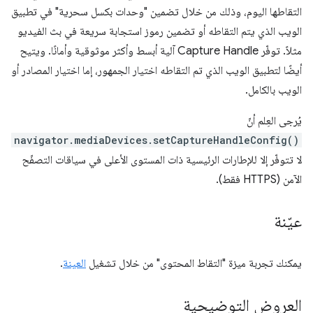
التقاطها اليوم، وذلك من خلال تضمين "وحدات بكسل سحرية" في تطبيق
الويب الذي يتم التقاطه أو تضمين رموز استجابة سريعة في بث الفيديو
مثلاً. توفّر Capture Handle آلية أبسط وأكثر موثوقية وأمانًا. ويتيح
أيضًا لتطبيق الويب الذي تم التقاطه اختيار الجمهور، إما اختيار المصادر أو
الويب بالكامل.
يُرجى العِلم أنّ
navigator.mediaDevices.setCaptureHandleConfig()
لا تتوفّر إلا للإطارات الرئيسية ذات المستوى الأعلى في سياقات التصفّح
الآمن (HTTPS فقط).
عيّنة
يمكنك تجربة ميزة "التقاط المحتوى" من خلال تشغيل
العينة
.
العروض التوضيحية