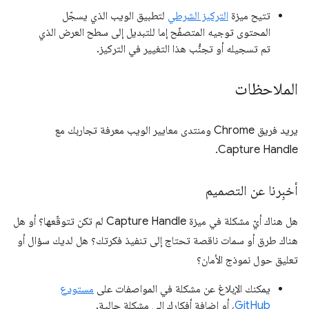
تتيح ميزة
التركيز الشرطي
لتطبيق الويب الذي يسجّل
المحتوى توجيه المتصفّح إما للتبديل إلى سطح العرض الذي
تم تسجيله أو تجنُّب هذا التغيير في التركيز.
الملاحظات
يريد فريق Chrome ومنتدى معايير الويب معرفة تجاربك مع
Capture Handle.
أخبِرنا عن التصميم
هل هناك أيّ مشكلة في ميزة Capture Handle لم تكن تتوقّعها؟ أو هل
هناك طرق أو سمات ناقصة تحتاج إلى تنفيذ فكرتك؟ هل لديك سؤال أو
تعليق حول نموذج الأمان؟
يمكنك الإبلاغ عن مشكلة في المواصفات على
مستودع
GitHub
، أو إضافة أفكارك إلى مشكلة حالية.