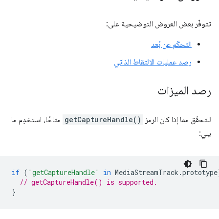
تتوفّر بعض العروض التوضيحية على:
التحكّم عن بُعد
رصد عمليات الالتقاط الذاتي
رصد الميزات
للتحقّق مما إذا كان الرمز
getCaptureHandle()
متاحًا، استخدِم ما
يلي:
if
(
'getCaptureHandle'
in
MediaStreamTrack
.
prototype
// getCaptureHandle() is supported.
}