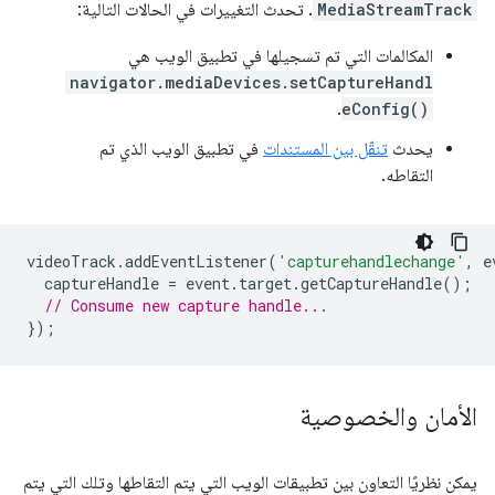
MediaStreamTrack
. تحدث التغييرات في الحالات التالية:
المكالمات التي تم تسجيلها في تطبيق الويب هي
navigator.mediaDevices.setCaptureHandl
.
eConfig()
يحدث
تنقّل بين المستندات
في تطبيق الويب الذي تم
التقاطه.
videoTrack
.
addEventListener
(
'capturehandlechange'
,
e
captureHandle
=
event
.
target
.
getCaptureHandle
();
// Consume new capture handle...
});
الأمان والخصوصية
يمكن نظريًا التعاون بين تطبيقات الويب التي يتم التقاطها وتلك التي يتم