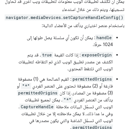
يمكن أن تكشف تطبيقات الويب معلومات لتطبيقات ويب أخرى قد تحاول
تسجيلها. ويتم ذلك من خلال استدعاء
navigator.mediaDevices.setCaptureHandleConfig()
باستخدام عنصر اختياري يتألف من الأعضاء التالية:
handle
: يمكن أن تكون أي سلسلة يصل طولها إلى
1024 حرفًا.
exposeOrigin
: إذا كانت القيمة
true
، قد يتم
الكشف عن مصدر تطبيق الويب الذي تم التقاطه لتطبيقات
الويب التي تلتقط المحتوى.
permittedOrigins
: القيم الصالحة هي (1) مصفوفة
فارغة أو (2) مصفوفة تحتوي على العنصر الفردي
"*"
أو
(3) مصفوفة من المصادر. إذا كان
permittedOrigins
يتألف من العنصر الفردي
"*"
، يمكن لجميع تطبيقات
الويب التي تسجّل البيانات ملاحظة
CaptureHandle
.
وفي ما عدا ذلك، لا يمكن ملاحظته إلا من خلال تطبيقات
الويب التي تسجّل الشاشة والتي يكون مصدرها في
.
permittedOrigins