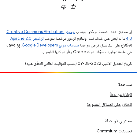
إنّ محتوى هذه الصفحة مرخّص بموجب
ترخيص Creative Commons Attribution
4.0‏
ما لم يُنصّ على خلاف ذلك، ونماذج الرموز مرخّصة بموجب
ترخيص Apache 2.0‏
.
للاطّلاع على التفاصيل، يُرجى مراجعة
سياسات موقع Google Developers‏
. إنّ Java
هي علامة تجارية مسجَّلة لشركة Oracle و/أو شركائها التابعين.
تاريخ التعديل الأخير: 2022-05-09 (حسب التوقيت العالمي المتفَّق عليه)
مساهمة
الإبلاغ عن خطأ
الاطّلاع على المشاكل المفتوحة
محتوى ذو صلة
تحديثات Chromium