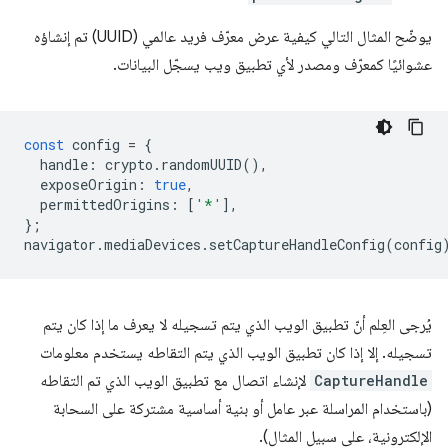
يوضّح المثال التالي كيفية عرض معرّف فريد عالمي (UUID) تم إنشاؤه
عشوائيًا كمعرّف ومصدر لأي تطبيق ويب يسجّل البيانات.
const
config
=
{
handle
:
crypto
.
randomUUID
(),
exposeOrigin
:
true
,
permittedOrigins
:
[
'*'
],
};
navigator
.
mediaDevices
.
setCaptureHandleConfig
(
config
يُرجى العِلم أنّ تطبيق الويب الذي يتم تسجيله لا يعرف ما إذا كان يتم
تسجيله. إلا إذا كان تطبيق الويب الذي يتم التقاطه يستخدم معلومات
CaptureHandle
لإنشاء اتصال مع تطبيق الويب الذي تم التقاطه
(باستخدام المراسلة عبر عامل أو بنية أساسية مشتركة على السحابة
الإلكترونية، على سبيل المثال).