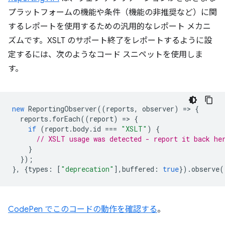
プラットフォームの機能や条件（機能の非推奨など）に関
するレポートを使用するための汎用的なレポート メカニ
ズムです。XSLT のサポート終了をレポートするように設
定するには、次のようなコード スニペットを使用しま
す。
new
ReportingObserver
((
reports
,
observer
)
=
>
{
reports
.
forEach
((
report
)
=
>
{
if
(
report
.
body
.
id
===
"XSLT"
)
{
// XSLT usage was detected - report it back he
}
});
},
{
types
:
[
"deprecation"
],
buffered
:
true
}).
observe
(
CodePen でこのコードの動作を確認する
。