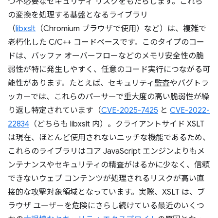
つ不必要なセキュリティ リスクをもたらします。これら
の変換を処理する基盤となるライブラリ
（
libxslt
（Chromium ブラウザで使用）など）は、複雑で
老朽化した C/C++ コードベースです。このタイプのコー
ドは、バッファ オーバーフローなどのメモリ安全性の脆
弱性が特に発生しやすく、任意のコード実行につながる可
能性があります。たとえば、セキュリティ監査やバグトラ
ッカーでは、これらのパーサーで重大度の高い脆弱性が繰
り返し特定されています（
CVE-2025-7425
と
CVE-2022-
22834
（どちらも libxslt 内）。クライアントサイド XSLT
は現在、ほとんど使用されないニッチな機能であるため、
これらのライブラリはコア JavaScript エンジンよりもメ
ンテナンスやセキュリティの精査がはるかに少なく、信頼
できないウェブ コンテンツが処理されるリスクが高い直
接的な攻撃対象領域となっています。実際、XSLT は、ブ
ラウザ ユーザーを危険にさらし続けている最近のいくつ