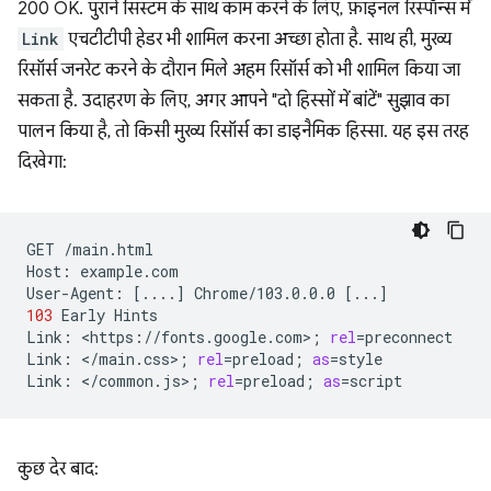
200 OK. पुराने सिस्टम के साथ काम करने के लिए, फ़ाइनल रिस्पॉन्स में
Link
एचटीटीपी हेडर भी शामिल करना अच्छा होता है. साथ ही, मुख्य
रिसॉर्स जनरेट करने के दौरान मिले अहम रिसॉर्स को भी शामिल किया जा
सकता है. उदाहरण के लिए, अगर आपने "दो हिस्सों में बांटें" सुझाव का
पालन किया है, तो किसी मुख्य रिसॉर्स का डाइनैमिक हिस्सा. यह इस तरह
दिखेगा:
GET
/main.html

Host:
example.com

User-Agent:
[
....
]
Chrome/103.0.0.0
[
...
]
103
Early
Hints

Link:
<https://fonts.google.com>
;
rel
=
preconnect

Link:
</main.css>
;
rel
=
preload
;
as
=
style

Link:
</common.js>
;
rel
=
preload
;
as
=
कुछ देर बाद: