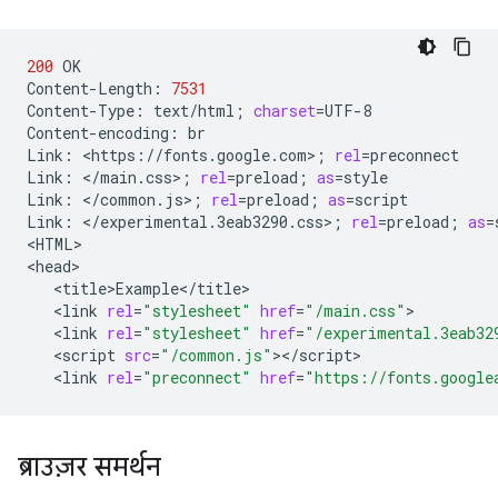
200
OK

Content-Length:
7531
Content-Type:
text/html
;
charset
=
UTF-8

Content-encoding:
br

Link:
<https://fonts.google.com>
;
rel
=
preconnect

Link:
</main.css>
;
rel
=
preload
;
as
=
style

Link:
</common.js>
;
rel
=
preload
;
as
=
script

Link:
</experimental.3eab3290.css>
;
rel
=
preload
;
as
=
<HTML>

<link
rel
=
"stylesheet"
href
=
"/main.css"
<link
rel
=
"stylesheet"
href
=
"/experimental.3eab32
<script
src
=
"/common.js"
<link
rel
=
"preconnect"
href
=
"https://fonts.google
ब्राउज़र समर्थन