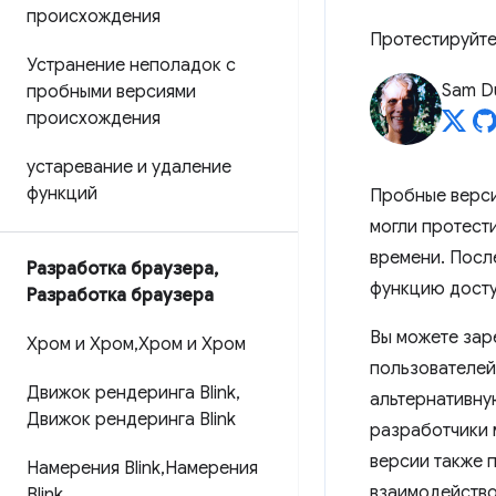
происхождения
Протестируйте
Устранение неполадок с
Sam D
пробными версиями
происхождения
устаревание и удаление
функций
Пробные верси
могли протест
времени. Посл
Разработка браузера
,
функцию досту
Разработка браузера
Вы можете зар
Хром и Хром
,
Хром и Хром
пользователей
Движок рендеринга Blink
,
альтернативну
Движок рендеринга Blink
разработчики 
версии также 
Намерения Blink
,
Намерения
взаимодейство
Blink