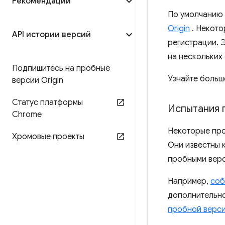
Рекомендации
По умолчанию 
Origin
. Некот
API истории версий
регистрации. 
на нескольких 
Подпишитесь на пробные
Узнайте больш
версии Origin
Статус платформы
Испытания 
Chrome
Некоторые про
Хромовые проекты
Они известны 
пробными верси
Например,
соб
дополнительно
пробной верси