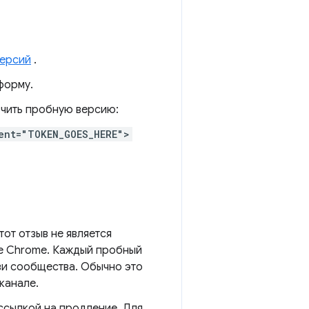
версий
.
форму.
ючить пробную версию:
ent="TOKEN_GOES_HERE">
тот отзыв не является
де Chrome. Каждый пробный
зи сообщества. Обычно это
канале.
 ссылкой на продление. Для