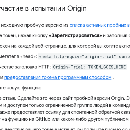
частие в испытании Origin
 исходную пробную версию из
списка активных пробных 
е токен, нажав кнопку
«Зарегистрироваться»
и заполнив 
токен на каждой веб-странице, для которой вы хотите вкл
метатег в <head>:
<meta http-equiv="origin-trial" cont
честве заголовка HTTP:
Origin-Trial: TOKEN_GOES_HERE
ем
предоставления токена программным способом
.
те новую функцию.
 отзыв. Сделайте это через сайт пробной версии Origin. Э
м и доступен только ограниченной группе людей в коман
также предоставляет ссылку для спонтанной обратной свя
т на функцию на GitHub или каком-либо другом публичном 
к действия вашего токена истечет, вы получите письмо со