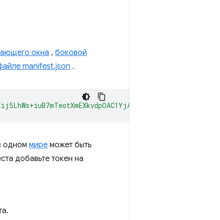
вающего окна
,
боковой
файле manifest.json
.
Iij5LhWs+iuB7mTeotXmEXkvdpOAC1YjAgAAAG97Im9yaWdpbiI6ImN
в одном
мире
может быть
ста добавьте токен на
та.