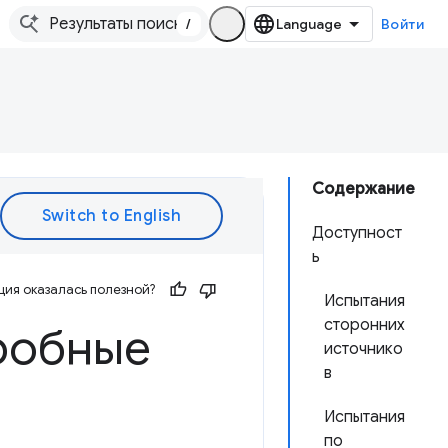
/
Войти
Содержание
Доступност
ь
ия оказалась полезной?
Испытания
сторонних
робные
источнико
в
Испытания
по