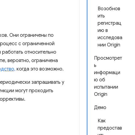
Возобнов
ить
регистрац
ию в
ков. Они ограничены по
исследова
процесс с ограниченной
нии Origin
ы работать относительно
Просмотрет
пе, вероятно, ограничена
ь
одство,
когда это возможно.
информаци
ю об
периодически запрашивать у
испытании
ункции могут проходить
Origin
коррективы.
Демо
Как
предостав