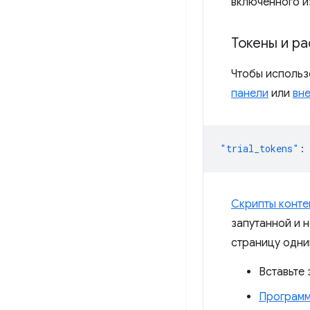
включенного и
Токены и р
Чтобы использ
панели
или
вн
"trial_tokens"
:
Скрипты конте
запутанной и 
страницу одни
Вставьте
Програм