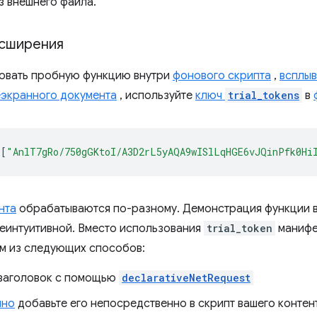
з внешнего файла.
асширения
овать пробную функцию внутри
фонового скрипта
,
всплы
еэкранного документа
, используйте
ключ
trial_tokens
в
[
"AnlT7gRo/750gGKtoI/A3D2rL5yAQA9wISlLqHGE6vJQinPfk0Hi
нта
обрабатываются по-разному. Демонстрация функции 
неинтуитивной. Вместо использования
trial_token
манифе
м из следующих способов:
 заголовок с помощью
declarativeNetRequest
мно
добавьте его непосредственно в скрипт вашего контен