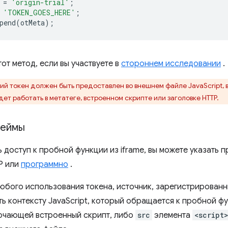
=
'origin-trial'
;
'TOKEN_GOES_HERE'
;
pend
(
otMeta
);
от метод, если вы участвуете в
стороннем исследовании
.
ий токен должен быть предоставлен во внешнем файле JavaScript,
ет работать в метатеге, встроенном скрипте или заголовке HTTP.
реймы
 доступ к пробной функции из iframe, вы можете указать п
P или
программно
.
любого использования токена, источник, зарегистрированн
ть контексту JavaScript, который обращается к пробной ф
ючающей встроенный скрипт, либо
src
элемента
<script