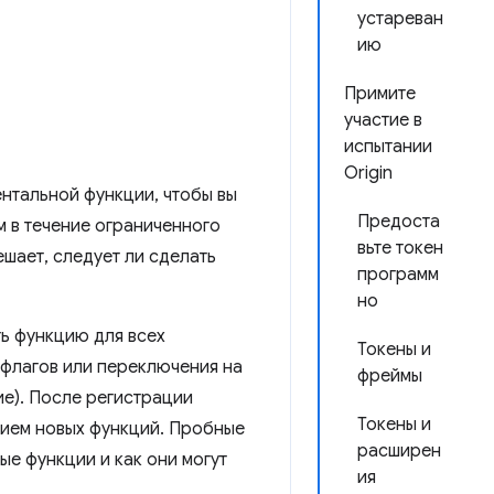
устареван
ию
Примите
участие в
испытании
Origin
ентальной функции, чтобы вы
Предоста
м в течение ограниченного
вьте токен
шает, следует ли сделать
программ
но
ть функцию для всех
Токены и
 флагов или переключения на
фреймы
е). После регистрации
Токены и
нием новых функций. Пробные
расширен
е функции и как они могут
ия