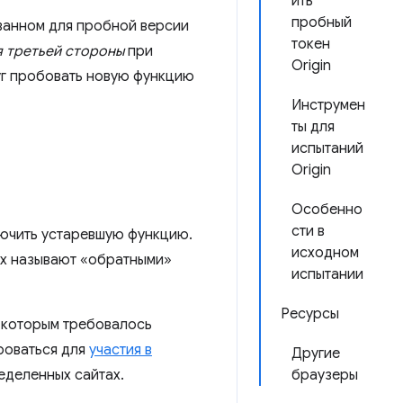
ить
пробный
ованном для пробной версии
токен
 третьей стороны
при
Origin
уг пробовать новую функцию
Инструмен
ты для
испытаний
Origin
Особенно
сти в
лючить устаревшую функцию.
исходном
их называют «обратными»
испытании
Ресурсы
, которым требовалось
роваться для
участия в
Другие
еделенных сайтах.
браузеры