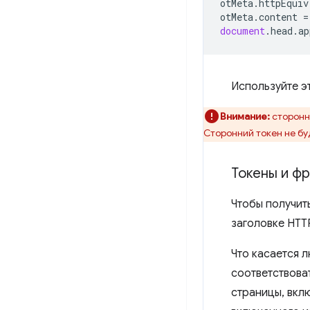
otMeta
.
httpEquiv
otMeta
.
content
=
document
.
head
.
ap
Используйте эт
Внимание:
сторонн
Сторонний токен не буд
Токены и ф
Чтобы получить
заголовке HTT
Что касается 
соответствова
страницы, вкл