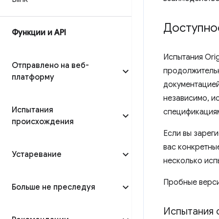
Доступно
Функции и API
Испытания Ori
Отправлено на веб-
продолжительн
платформу
документацией
независимо, и
Испытания
спецификациям
происхождения
Если вы зарег
вас конкретны
Устаревание
несколько испы
Пробные верси
Больше не преследуя
Испытания 