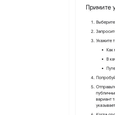
Примите у
Выберите
Запросит
Укажите 
Как 
В ка
Пут
Попробуй
Отправьте
публичны
вариант 
указывае
Когда сро