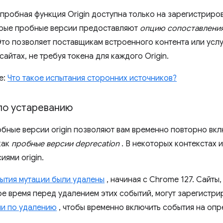
пробная функция Origin доступна только на зарегистрир
орые пробные версии предоставляют
опцию сопоставления
Это позволяет поставщикам встроенного контента или усл
сайтах, не требуя токена для каждого Origin.
е:
Что такое испытания сторонних источников?
по устареванию
бные версии origin позволяют вам временно повторно вк
как
пробные версии deprecation
. В некоторых контекстах 
ями origin.
ытия мутации были удалены
, начиная с Chrome 127. Сайты
е время перед удалением этих событий, могут зарегистри
и по удалению
, чтобы временно включить события на опр