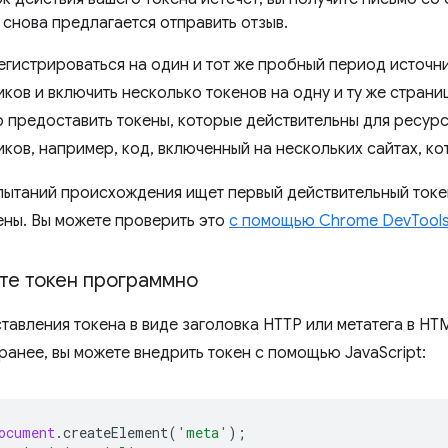
 снова предлагается отправить отзыв.
егистрироваться на один и тот же пробный период источни
ков и включить несколько токенов на одну и ту же страни
о предоставить токены, которые действительны для ресур
ков, например, код, включенный на нескольких сайтах, ко
ытаний происхождения ищет первый действительный токен
ены. Вы можете проверить это
с помощью Chrome DevTool
те токен программно
тавления токена в виде заголовка HTTP или метатега в HT
ранее, вы можете внедрить токен с помощью JavaScript:
ocument
.
createElement
(
'meta'
);