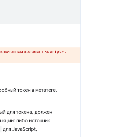
 включенном в элемент
.
<script>
робный токен в метатеге,
ый для токена, должен
ункции: либо источник
>
для JavaScript,