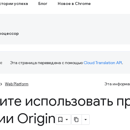
стории успеха
Блог
Новое в Chrome
роцессор
Эта страница переведена с помощью
Cloud Translation API
.
Web Platform
Эта информац
ите использовать п
ии Origin