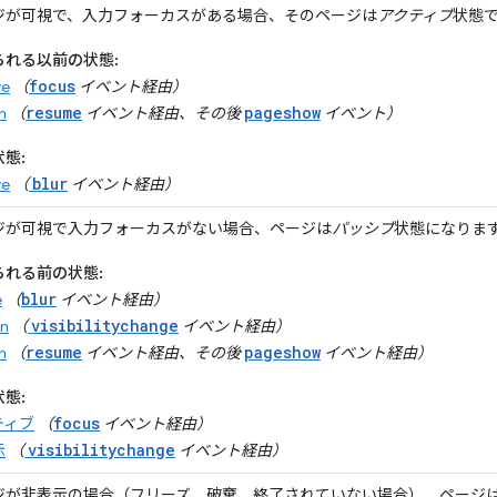
ジが可視で、入力フォーカスがある場合、そのページは
アクティブ
状態
られる以前の状態:
focus
ve
（
イベント経由）
resume
pageshow
n
（
イベント経由、その後
イベント）
態:
blur
ve
（
イベント経由）
ジが可視で入力フォーカスがない場合、ページは
パッシブ
状態になりま
られる前の状態:
blur
e
（
イベント経由）
visibilitychange
en
（
イベント経由）
resume
pageshow
n
（
イベント経由、その後
イベント経由）
態:
focus
ティブ
（
イベント経由）
visibilitychange
示
（
イベント経由）
ジが非表示の場合（フリーズ、破棄、終了されていない場合）、ページ