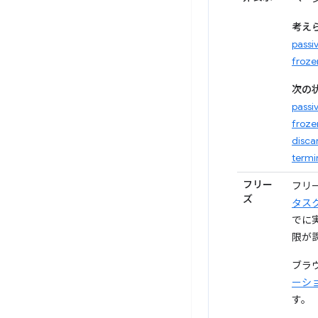
考え
passi
froze
次の状
passi
froze
disca
termi
フリー
フリ
ズ
タス
でに
限が
ブラ
ーシ
す。