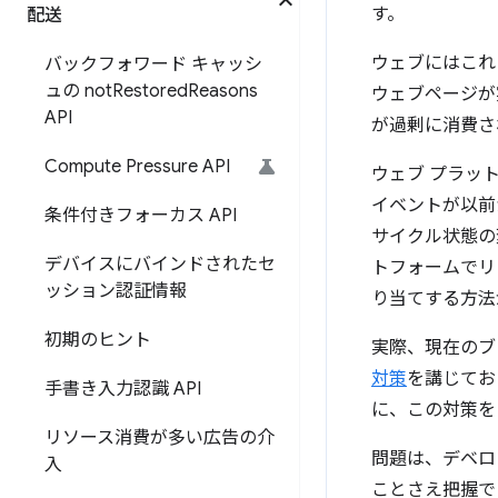
す。
配送
ウェブにはこれ
バックフォワード キャッシ
ュの not
Restored
Reasons
ウェブページが
API
が過剰に消費さ
Compute Pressure API
ウェブ プラッ
イベントが以前
条件付きフォーカス API
サイクル状態の
デバイスにバインドされたセ
トフォームでリ
ッション認証情報
り当てする方法
初期のヒント
実際、現在のブ
対策
を講じてお
手書き入力認識 API
に、この対策を
リソース消費が多い広告の介
問題は、デベロ
入
ことさえ把握で