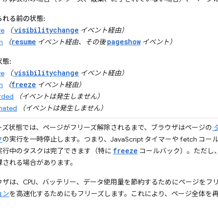
られる前の状態:
visibilitychange
ve
（
イベント経由）
resume
pageshow
n
（
イベント経由、その後
イベント）
態:
visibilitychange
ve
（
イベント経由）
freeze
n
（
イベント経由）
rded
（イベントは発生しません）
nated
（イベントは発生しません）
ーズ状態では、ページがフリーズ解除されるまで、ブラウザはページの
ク
の実行を一時停止します。
つまり、JavaScript タイマーや fetc
freeze
実行中のタスクは完了できます（特に
コールバック）。ただし
課される場合があります。
ウザは、CPU、バッテリー、データ使用量を節約するためにページをフ
ョン
を高速化するためにもフリーズします。これにより、ページ全体を