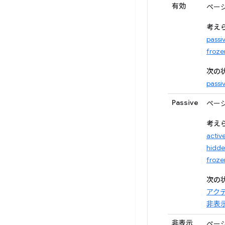
有効
ペー
考え
passi
froze
次の状
passi
Passive
ペー
考え
activ
hidd
froze
次の状
アク
非表
非表示
ペー