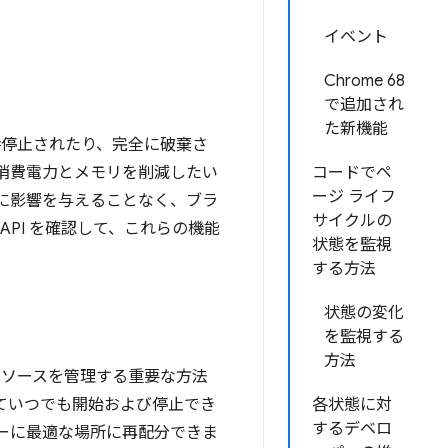
イベント
Chrome 68
で追加され
た新機能
時停止されたり、完全に破棄さ
消費電力とメモリを削減したい
コードでペ
ージ ライフ
に影響を与えることなく、ブラ
サイクルの
PI を確認して、これらの機能
状態を監視
する方法
状態の変化
を監視する
方法
リソースを管理する重要な方法
によっていつでも開始および停止でき
各状態に対
するデベロ
ーに最適な場所に再配分できま