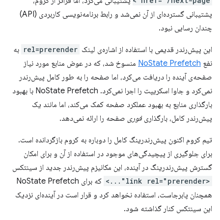
href="/next-page">
پشتیبانی می‌کرد، اما فراتر از کروم،
پشتیبانی گسترده‌ای از آن نمی‌شد و رابط برنامه‌نویسی کاربردی (API)
چندان رسایی نبود.
این پیش‌رندر قدیمی با استفاده از اشاره‌ی لینک
rel=prerender
به
نفع
NoState Prefetch
منسوخ شد، که در عوض منابع مورد نیاز
صفحه‌ی آینده را دریافت می‌کرد، اما صفحه را به طور کامل پیش‌رندر
نمی‌کرد و جاوا اسکریپت را اجرا نمی‌کرد. NoState Prefetch با بهبود
بارگذاری منابع به بهبود عملکرد صفحه کمک می‌کند، اما مانند یک
پیش‌رندر کامل، بارگذاری
فوری
صفحه را ارائه نمی‌دهد.
تیم کروم اکنون پیش‌رندرینگ کامل را دوباره به کروم بازگردانده است.
برای جلوگیری از پیچیدگی‌های موجود در استفاده از آن و برای امکان
گسترش پیش‌رندرینگ در آینده، این مکانیزم پیش‌رندر جدید از سینتکس
<link rel="prerender"...>
که برای NoState Prefetch
همچنان پابرجاست، استفاده نخواهد کرد و قرار است در آینده‌ای نزدیک
این سینتکس کنار گذاشته شود.