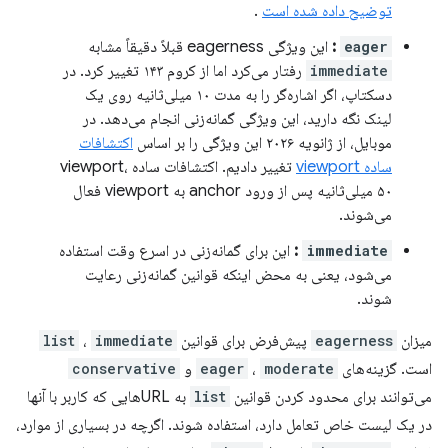
توضیح داده شده است
.
eager
:
این ویژگی eagerness قبلاً دقیقاً مشابه
immediate
رفتار می‌کرد اما از کروم ۱۴۳ تغییر کرد. در
دسکتاپ، اگر اشاره‌گر را به مدت ۱۰ میلی‌ثانیه روی یک
لینک نگه دارید، این ویژگی گمانه‌زنی انجام می‌دهد. در
موبایل، از ژانویه ۲۰۲۶ این ویژگی را بر اساس
اکتشافات
ساده viewport
تغییر دادیم. اکتشافات ساده viewport،
۵۰ میلی‌ثانیه پس از ورود anchor به viewport فعال
می‌شوند.
immediate
:
این برای گمانه‌زنی در اسرع وقت استفاده
می‌شود، یعنی به محض اینکه قوانین گمانه‌زنی رعایت
شوند.
میزان
eagerness
پیش‌فرض برای قوانین
immediate
،
list
است. گزینه‌های
moderate
،
eager
و
conservative
می‌توانند برای محدود کردن قوانین
list
به URLهایی که کاربر با آنها
در یک لیست خاص تعامل دارد، استفاده شوند. اگرچه در بسیاری از موارد،