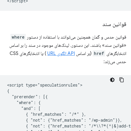
قوانین سند
قوانین حدس و گمان همچنین می‌توانند با استفاده از دستور
where
«قوانین سند» باشند. این دستور، لینک‌های موجود در سند را بر اساس
انتخابگرهای
href
(بر اساس
API الگوی URL
) یا انتخابگرهای CSS
حدس می‌زند:
<script type="speculationrules">

{

  "prerender": [{

    "where": {

      "and": [

        { "href_matches": "/*" },

        { "not": {"href_matches": "/wp-admin"}},

        { "not": {"href_matches": "/*\\?*(^|&)add-to