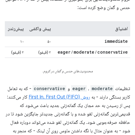
حدس و گمان وضع کرده است:
اشتیاق
پیش واکشی
پیش‌رندر
immediate
۱۰
۵۰
eager
moderate
conservative
/
/
۲ (فیفو)
۲ (فیفو)
محدودیت‌های حدس و گمان در کروم.
تنظیمات
moderate
،
eager
و
conservative
- که به تعامل
کاربر بستگی دارند - به
روش First In، First Out (FIFO)
کار می‌کنند:
پس از رسیدن به حد مجاز، یک گمانه‌زنی جدید باعث می‌شود که
قدیمی‌ترین گمانه‌زنی لغو شده و با گمانه‌زنی جدیدتر جایگزین شود تا در
حافظه صرفه‌جویی شود. یک گمانه‌زنی لغو شده می‌تواند دوباره فعال
شود - به عنوان مثال با نگه داشتن ماوس روی آن لینک - که منجر به