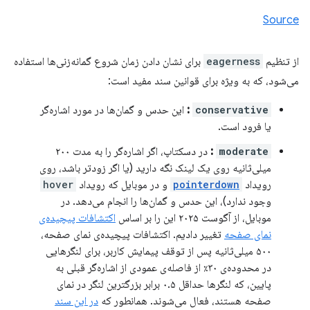
Source
از تنظیم
eagerness
برای نشان دادن زمان شروع گمانه‌زنی‌ها استفاده
می‌شود، که به ویژه برای قوانین سند مفید است:
conservative
:
این حدس و گمان‌ها در مورد اشاره‌گر
یا فرود است.
moderate
:
در دسکتاپ، اگر اشاره‌گر را به مدت ۲۰۰
میلی‌ثانیه روی یک لینک نگه دارید (یا اگر زودتر باشد، روی
رویداد
pointerdown
و در موبایل که رویداد
hover
وجود ندارد)، این حدس و گمان‌ها را انجام می‌دهد. در
موبایل، از آگوست ۲۰۲۵ این را بر اساس
اکتشافات پیچیده‌ی
نمای صفحه
تغییر دادیم. اکتشافات پیچیده‌ی نمای صفحه،
۵۰۰ میلی‌ثانیه پس از توقف پیمایش کاربر، برای لنگرهایی
در محدوده‌ی ۳۰٪ از فاصله‌ی عمودی از اشاره‌گر قبلی به
پایین، که لنگرها حداقل ۰.۵ برابر بزرگترین لنگر در نمای
صفحه هستند، فعال می‌شوند. همانطور که
در این سند