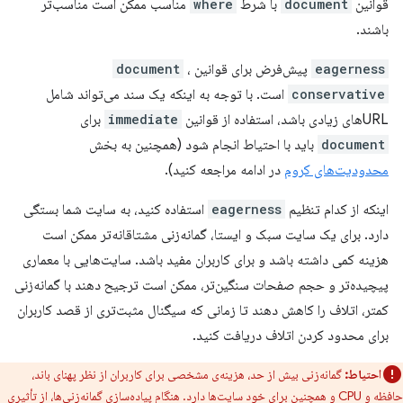
قوانین
document
با شرط
where
مناسب ممکن است مناسب‌تر
باشند.
eagerness
پیش‌فرض برای قوانین
،
document
conservative
است. با توجه به اینکه یک سند می‌تواند شامل
URLهای زیادی باشد، استفاده از قوانین
immediate
برای
document
باید با احتیاط انجام شود (همچنین به بخش
محدودیت‌های کروم
در ادامه مراجعه کنید).
اینکه از کدام تنظیم
eagerness
استفاده کنید، به سایت شما بستگی
دارد. برای یک سایت سبک و ایستا، گمانه‌زنی مشتاقانه‌تر ممکن است
هزینه کمی داشته باشد و برای کاربران مفید باشد. سایت‌هایی با معماری
پیچیده‌تر و حجم صفحات سنگین‌تر، ممکن است ترجیح دهند با گمانه‌زنی
کمتر، اتلاف را کاهش دهند تا زمانی که سیگنال مثبت‌تری از قصد کاربران
برای محدود کردن اتلاف دریافت کنید.
احتیاط:
گمانه‌زنی بیش از حد، هزینه‌ی مشخصی برای کاربران از نظر پهنای باند،
حافظه و CPU و همچنین برای خود سایت‌ها دارد. هنگام پیاده‌سازی گمانه‌زنی‌ها، از تأثیری