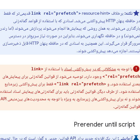
نکته:
برخلاف
resource hint قدیمی‌تر که فقط
<link rel="prefetch">
در حافظه پنهان HTTP پیش‌واکشی می‌شد، اسنادی که با استفاده از قواعد گمانه‌زنی
بارگذاری می‌شوند، به همان روشی که پیمایش‌ها انجام می‌شوند پردازش می‌شوند (اما رندر
نمی‌شوند) و در حافظه نگهداری می‌شوند، بنابراین در صورت نیاز سریع‌تر در دسترس
مرورگر قرار می‌گیرند. این همچنین به اسنادی که در حافظه پنهان HTTP قابل ذخیره‌سازی
نیستند، اجازه می‌دهد پیش‌واکشی شوند.
با توجه به
مشکلاتی که در پیش‌واکشی اسناد
با استفاده از
<link
وجود دارد، توصیه می‌شود از قوانین گمانه‌زنی برای پیمایش‌های
rel="prefetch">
بعدی استفاده شود، و
فقط برای پیش‌واکشی زیرمنابع
<link rel="prefetch">
استفاده شود. از طرف دیگر، قوانین گمانه‌زنی باید برای گمانه‌زنی‌های پیمایش اسناد استفاده
شوند و نه برای پیش‌واکشی‌های زیرمنابع، به ویژه با توجه به محدودیت‌های بین‌منبعی API
قوانین گمانه‌زنی.
Prerender until script
آزمایشی:
این یک افزونه جدید برای API قوانین حدس و گمان است که در حال توسعه