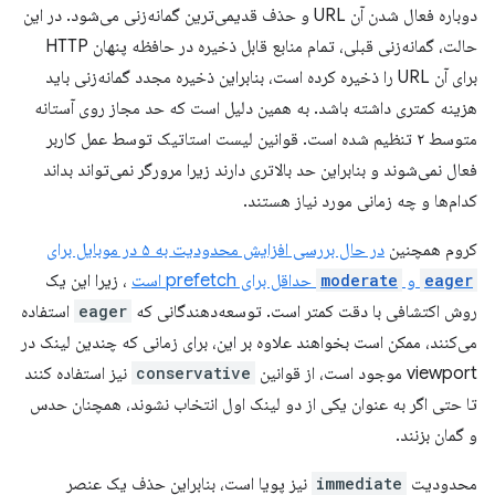
دوباره فعال شدن آن URL و حذف قدیمی‌ترین گمانه‌زنی می‌شود. در این
حالت، گمانه‌زنی قبلی، تمام منابع قابل ذخیره در حافظه پنهان HTTP
برای آن URL را ذخیره کرده است، بنابراین ذخیره مجدد گمانه‌زنی باید
هزینه کمتری داشته باشد. به همین دلیل است که حد مجاز روی آستانه
متوسط ​​۲ تنظیم شده است. قوانین لیست استاتیک توسط عمل کاربر
فعال نمی‌شوند و بنابراین حد بالاتری دارند زیرا مرورگر نمی‌تواند بداند
کدام‌ها و چه زمانی مورد نیاز هستند.
کروم همچنین
در حال بررسی افزایش محدودیت به ۵ در موبایل برای
eager
و
moderate
حداقل برای prefetch است
، زیرا این یک
روش اکتشافی با دقت کمتر است. توسعه‌دهندگانی که
eager
استفاده
می‌کنند، ممکن است بخواهند علاوه بر این، برای زمانی که چندین لینک در
viewport موجود است، از قوانین
conservative
نیز استفاده کنند
تا حتی اگر به عنوان یکی از دو لینک اول انتخاب نشوند، همچنان حدس
و گمان بزنند.
محدودیت
immediate
نیز پویا است، بنابراین حذف یک عنصر