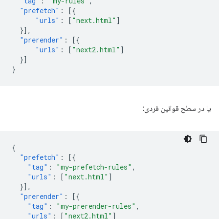
"tag"
:
"my-rules"
,
"prefetch"
:
[{
"urls"
:
[
"next.html"
]
}],
"prerender"
:
[{
"urls"
:
[
"next2.html"
]
}]
}
یا در سطح قوانین فردی:
{
"prefetch"
:
[{
"tag"
:
"my-prefetch-rules"
,
"urls"
:
[
"next.html"
]
}],
"prerender"
:
[{
"tag"
:
"my-prerender-rules"
,
"urls"
:
[
"next2.html"
]