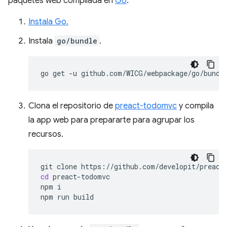
paquetes web compilada en
Go
.
Instala Go.
Instala
go/bundle
.
go
get
-u
Clona el repositorio de
preact-todomvc
y compila
la app web para prepararte para agrupar los
recursos.
git
clone
cd
preact-todomvc

npm
i

npm
run